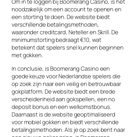
Om in te loggen bij Boomerang Casino, is het
noodzakelijk om een account te openen en
een storting te doen. De website biedt
verschillende betalingsmethoden,
waaronder creditcard, Neteller en Skrill. De
minimumstorting bedraagt €10, wat
betekent dat spelers snel kunnen beginnen
met gokken.
In conclusie, is Boomerang Casino een
goede keuze voor Nederlandse spelers die
op zoek zijn naar een veilig en betrouwbaar
gokplatform. De website biedt een brede
verscheidenheid aan gokspellen, een no
deposit bonus en een welkomstbonus.
Daarnaast is de website geoptimaliseerd
voor mobiel gokken en biedt verschillende
betalingsmethoden. Als je op zoek bent naar