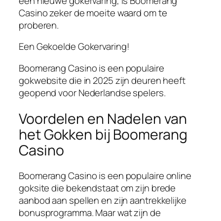
een nieuwe gokervaring, is Boomerang
Casino zeker de moeite waard om te
proberen.
Een Gekoelde Gokervaring!
Boomerang Casino is een populaire
gokwebsite die in 2025 zijn deuren heeft
geopend voor Nederlandse spelers.
Voordelen en Nadelen van
het Gokken bij Boomerang
Casino
Boomerang Casino is een populaire online
goksite die bekendstaat om zijn brede
aanbod aan spellen en zijn aantrekkelijke
bonusprogramma. Maar wat zijn de