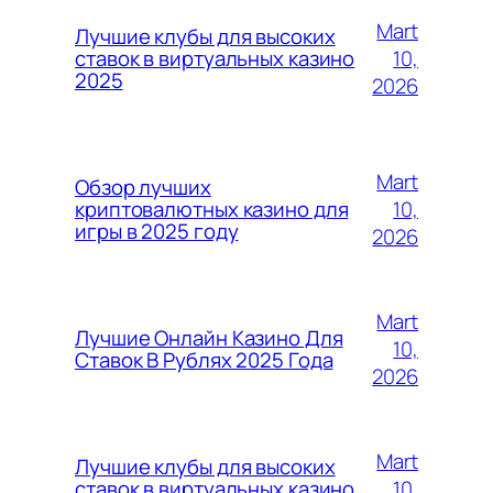
Mart
Лучшие клубы для высоких
10,
ставок в виртуальных казино
2025
2026
Mart
Обзор лучших
10,
криптовалютных казино для
игры в 2025 году
2026
Mart
Лучшие Онлайн Казино Для
10,
Ставок В Рублях 2025 Года
2026
Mart
Лучшие клубы для высоких
10,
ставок в виртуальных казино