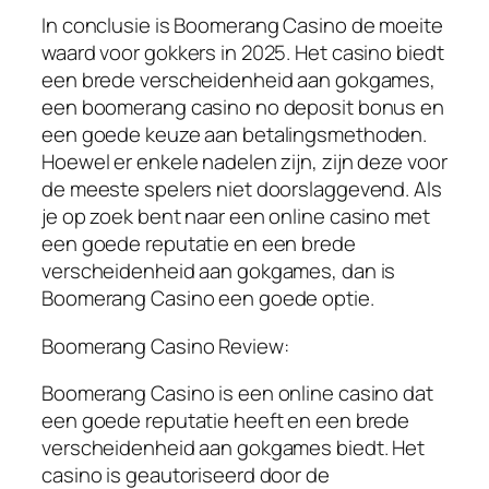
In conclusie is Boomerang Casino de moeite
waard voor gokkers in 2025. Het casino biedt
een brede verscheidenheid aan gokgames,
een boomerang casino no deposit bonus en
een goede keuze aan betalingsmethoden.
Hoewel er enkele nadelen zijn, zijn deze voor
de meeste spelers niet doorslaggevend. Als
je op zoek bent naar een online casino met
een goede reputatie en een brede
verscheidenheid aan gokgames, dan is
Boomerang Casino een goede optie.
Boomerang Casino Review:
Boomerang Casino is een online casino dat
een goede reputatie heeft en een brede
verscheidenheid aan gokgames biedt. Het
casino is geautoriseerd door de