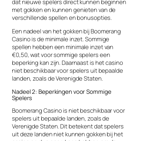
dat nieuwe spelers direct kunnen beginnen
met gokken en kunnen genieten van de
verschillende spellen en bonusopties.
Een nadeel van het gokken bij Boomerang
Casino is de minimale inzet. Sommige
spellen hebben een minimale inzet van
€0,50, wat voor sommige spelers een
beperking kan zijn. Daarnaast is het casino
niet beschikbaar voor spelers uit bepaalde
landen, zoals de Verenigde Staten.
Nadeel 2: Beperkingen voor Sommige
Spelers
Boomerang Casino is niet beschikbaar voor
spelers uit bepaalde landen, zoals de
Verenigde Staten. Dit betekent dat spelers
uit deze landen niet kunnen gokken bij het