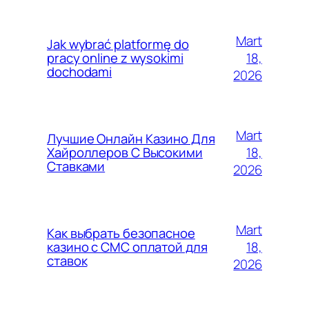
Mart
Jak wybrać platformę do
18,
pracy online z wysokimi
dochodami
2026
Mart
Лучшие Онлайн Казино Для
18,
Хайроллеров С Высокими
Ставками
2026
Mart
Как выбрать безопасное
18,
казино с СМС оплатой для
ставок
2026