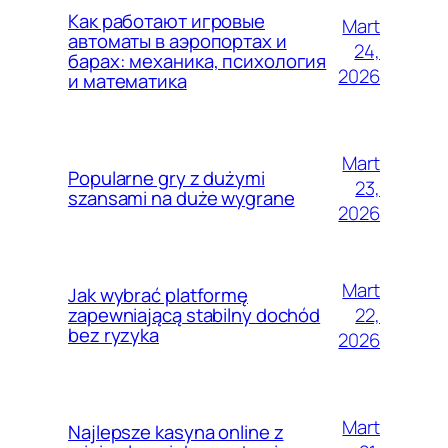
Как работают игровые
Mart
автоматы в аэропортах и
24,
барах: механика, психология
2026
и математика
Mart
Popularne gry z dużymi
23,
szansami na duże wygrane
2026
Mart
Jak wybrać platformę
22,
zapewniającą stabilny dochód
bez ryzyka
2026
Mart
Najlepsze kasyna online z