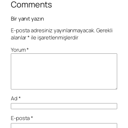
Comments
Bir yanıt yazın
E-posta adresiniz yayınlanmayacak.
Gerekli
alanlar
*
ile işaretlenmişlerdir
Yorum
*
Ad
*
E-posta
*