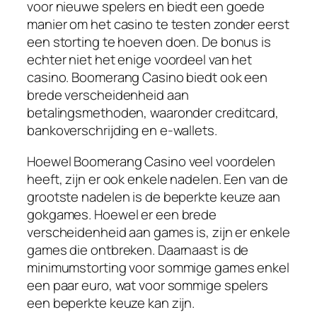
voor nieuwe spelers en biedt een goede
manier om het casino te testen zonder eerst
een storting te hoeven doen. De bonus is
echter niet het enige voordeel van het
casino. Boomerang Casino biedt ook een
brede verscheidenheid aan
betalingsmethoden, waaronder creditcard,
bankoverschrijding en e-wallets.
Hoewel Boomerang Casino veel voordelen
heeft, zijn er ook enkele nadelen. Een van de
grootste nadelen is de beperkte keuze aan
gokgames. Hoewel er een brede
verscheidenheid aan games is, zijn er enkele
games die ontbreken. Daarnaast is de
minimumstorting voor sommige games enkel
een paar euro, wat voor sommige spelers
een beperkte keuze kan zijn.