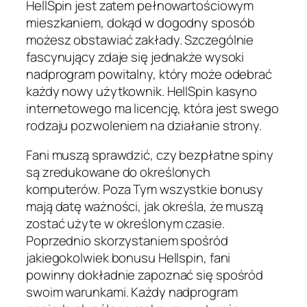
HellSpin jest zatem pełnowartościowym
mieszkaniem, dokąd w dogodny sposób
możesz obstawiać zakłady. Szczególnie
fascynujący zdaje się jednakże wysoki
nadprogram powitalny, który może odebrać
każdy nowy użytkownik. HellSpin kasyno
internetowego ma licencję, która jest swego
rodzaju pozwoleniem na działanie strony.
Fani muszą sprawdzić, czy bezpłatne spiny
są zredukowane do określonych
komputerów. Poza Tym wszystkie bonusy
mają datę ważności, jak określa, że muszą
zostać użyte w określonym czasie.
Poprzednio skorzystaniem spośród
jakiegokolwiek bonusu Hellspin, fani
powinny dokładnie zapoznać się spośród
swoim warunkami. Każdy nadprogram