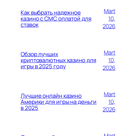
Mart
Как выбрать надежное
10,
казино с СМС оплатой для
ставок
2026
Mart
Обзор лучших
10,
криптовалютных казино для
игры в 2025 году
2026
Mart
Лучшие онлайн казино
10,
Америки для игры на деньги
в 2025
2026
Mart