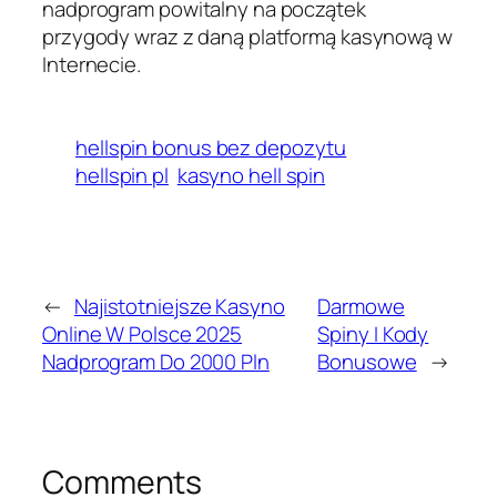
nadprogram powitalny na początek
przygody wraz z daną platformą kasynową w
Internecie.
hellspin bonus bez depozytu
hellspin pl
kasyno hell spin
←
Najistotniejsze Kasyno
Darmowe
Online W Polsce 2025
Spiny I Kody
Nadprogram Do 2000 Pln
Bonusowe
→
Comments