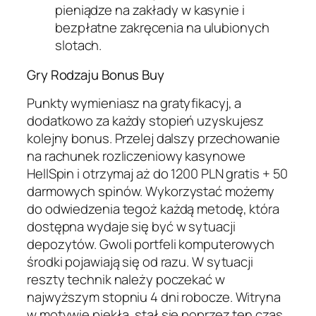
pieniądze na zakłady w kasynie i
bezpłatne zakręcenia na ulubionych
slotach.
Gry Rodzaju Bonus Buy
Punkty wymieniasz na gratyfikacyj, a
dodatkowo za każdy stopień uzyskujesz
kolejny bonus. Przelej dalszy przechowanie
na rachunek rozliczeniowy kasynowe
HellSpin i otrzymaj aż do 1200 PLN gratis + 50
darmowych spinów. Wykorzystać możemy
do odwiedzenia tegoż każdą metodę, która
dostępna wydaje się być w sytuacji
depozytów. Gwoli portfeli komputerowych
środki pojawiają się od razu. W sytuacji
reszty technik należy poczekać w
najwyższym stopniu 4 dni robocze. Witryna
w motywie piekła, stał się poprzez ten czas