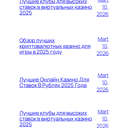
Лучшие клубы для высоких
10,
ставок в виртуальных казино
2025
2026
Mart
Обзор лучших
10,
криптовалютных казино для
игры в 2025 году
2026
Mart
Лучшие Онлайн Казино Для
10,
Ставок В Рублях 2025 Года
2026
Mart
Лучшие клубы для высоких
10,
ставок в виртуальных казино
2025
2026