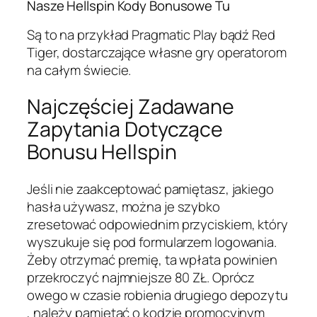
Nasze Hellspin Kody Bonusowe Tu
Są to na przykład Pragmatic Play bądź Red
Tiger, dostarczające własne gry operatorom
na całym świecie.
Najczęściej Zadawane
Zapytania Dotyczące
Bonusu Hellspin
Jeśli nie zaakceptować pamiętasz, jakiego
hasła używasz, można je szybko
zresetować odpowiednim przyciskiem, który
wyszukuje się pod formularzem logowania.
Żeby otrzymać premię, ta wpłata powinien
przekroczyć najmniejsze 80 ZŁ. Oprócz
owego w czasie robienia drugiego depozytu
, należy pamiętać o kodzie promocyjnym