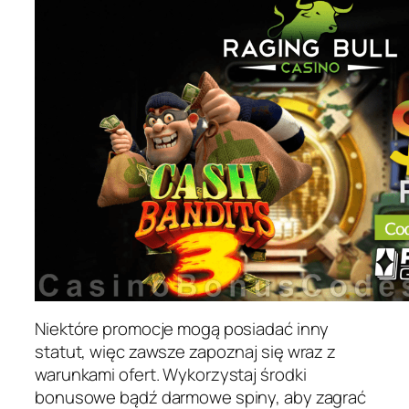
Niektóre promocje mogą posiadać inny
statut, więc zawsze zapoznaj się wraz z
warunkami ofert. Wykorzystaj środki
bonusowe bądź darmowe spiny, aby zagrać