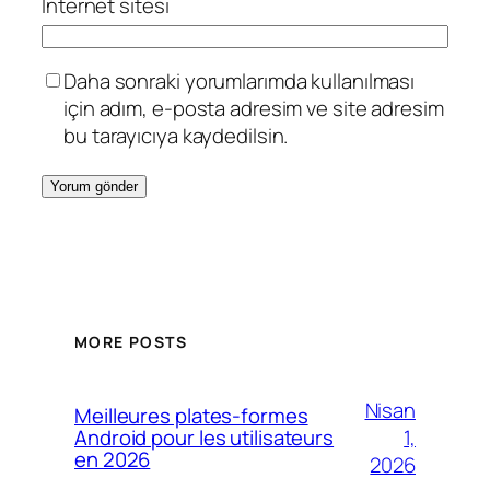
İnternet sitesi
Daha sonraki yorumlarımda kullanılması
için adım, e-posta adresim ve site adresim
bu tarayıcıya kaydedilsin.
MORE POSTS
Nisan
Meilleures plates-formes
1,
Android pour les utilisateurs
en 2026
2026