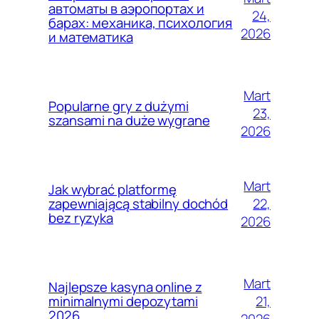
автоматы в аэропортах и
24,
барах: механика, психология
2026
и математика
Mart
Popularne gry z dużymi
23,
szansami na duże wygrane
2026
Mart
Jak wybrać platformę
22,
zapewniającą stabilny dochód
bez ryzyka
2026
Mart
Najlepsze kasyna online z
21,
minimalnymi depozytami
2026
2026