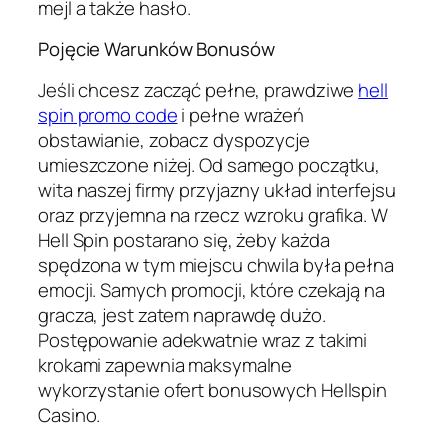
mejl a także hasło.
Pojęcie Warunków Bonusów
Jeśli chcesz zacząć pełne, prawdziwe
hell
spin promo code
i pełne wrażeń
obstawianie, zobacz dyspozycje
umieszczone niżej. Od samego początku,
wita naszej firmy przyjazny układ interfejsu
oraz przyjemna na rzecz wzroku grafika. W
Hell Spin postarano się, żeby każda
spędzona w tym miejscu chwila była pełna
emocji. Samych promocji, które czekają na
gracza, jest zatem naprawdę dużo.
Postępowanie adekwatnie wraz z takimi
krokami zapewnia maksymalne
wykorzystanie ofert bonusowych Hellspin
Casino.