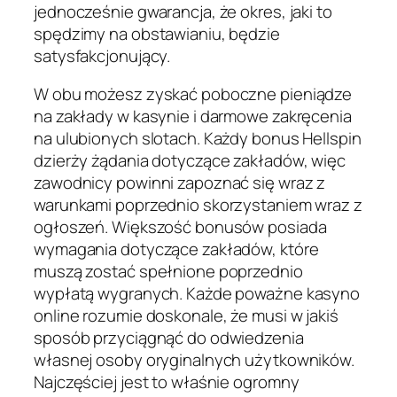
jednocześnie gwarancja, że okres, jaki to
spędzimy na obstawianiu, będzie
satysfakcjonujący.
W obu możesz zyskać poboczne pieniądze
na zakłady w kasynie i darmowe zakręcenia
na ulubionych slotach. Każdy bonus Hellspin
dzierży żądania dotyczące zakładów, więc
zawodnicy powinni zapoznać się wraz z
warunkami poprzednio skorzystaniem wraz z
ogłoszeń. Większość bonusów posiada
wymagania dotyczące zakładów, które
muszą zostać spełnione poprzednio
wypłatą wygranych. Każde poważne kasyno
online rozumie doskonale, że musi w jakiś
sposób przyciągnąć do odwiedzenia
własnej osoby oryginalnych użytkowników.
Najczęściej jest to właśnie ogromny