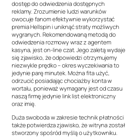
dostęp do odwiedzenia dostępnych
reklamy. Zrozumienie ludzi warunków
owocuje fanom efektywnie wykorzystać
premia Hellspin i uniknąć straty możliwych
wygranych. Rekomendowaną metodą do
odwiedzenia rozmowy wraz z agentem
kasyna, jest on-line czat. Jego zaletą wydaje
się zjawisko, że odpowiedzi otrzymujemy
niezwykle prędko – okres wyczekiwania to
jedynie parę minutek. Można fita użyć,
odrzucić posiadając chociażby konta w
wortalu, ponieważ wymagany jest od czasu
naszą firmę jedynie link list elektroniczny
oraz imię.
Duża swoboda w zakresie technik płatności
także potwierdza zjawisko, że witryna został
stworzony spośród myślą o użytkowniku.