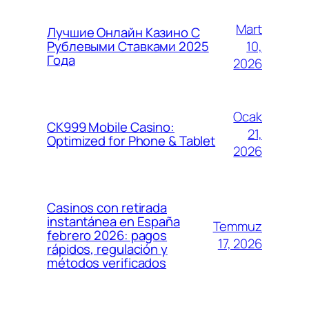
Mart
Лучшие Онлайн Казино С
10,
Рублевыми Ставками 2025
Года
2026
Ocak
CK999 Mobile Casino:
21,
Optimized for Phone & Tablet
2026
Casinos con retirada
instantánea en España
Temmuz
febrero 2026: pagos
17, 2026
rápidos, regulación y
métodos verificados