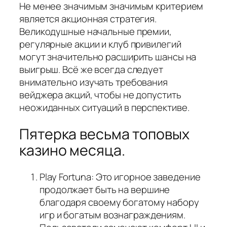
Не менее значимым значимым критерием
является акционная стратегия.
Великодушные начальные премии,
регулярные акции и клуб привилегий
могут значительно расширить шансы на
выигрыш. Всё же всегда следует
внимательно изучать требования
вейджера акций, чтобы не допустить
неожиданных ситуаций в перспективе.
Пятерка весьма топовых
казино месяца.
Play Fortuna: Это игорное заведение
продолжает быть на вершине
благодаря своему богатому набору
игр и богатым вознаграждениям.