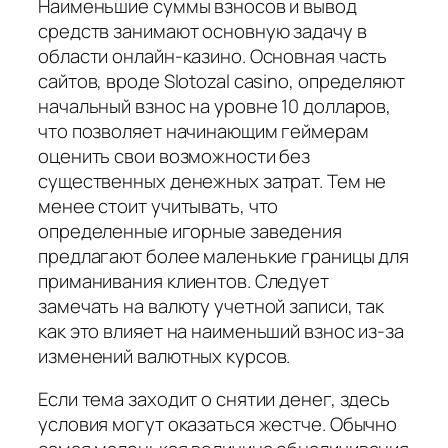
Наименьшие суммы взносов и вывод
средств занимают основную задачу в
области онлайн-казино. Основная часть
сайтов, вроде Slotozal casino, определяют
начальный взнос на уровне 10 долларов,
что позволяет начинающим геймерам
оценить свои возможности без
существенных денежных затрат. Тем не
менее стоит учитывать, что
определенные игорные заведения
предлагают более маленькие границы для
приманивания клиентов. Следует
замечать на валюту учетной записи, так
как это влияет на наименьший взнос из-за
изменений валютных курсов.
Если тема заходит о снятии денег, здесь
условия могут оказаться жестче. Обычно