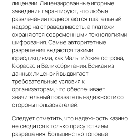
лицензии. Лицензированные игорные
заведения гарантируют, что любые
развлечения подвергаются тщательный
надзор на справедливость, а платежи
охраняются современными технологиями
шифрования. Самые авторитетные
разрешения выдаются такими
юрисдикциями, как Мальтийские острова,
Кюрасао и Великобритания. Всякая из
данных лицензий выдвигает
требовательные условия к
организаторам, что обеспечивает
значительный показатель надёжности со
стороны пользователей.
Следует отметить, что надежность казино
не сводится к только присутствием
разрешения. Большинство топовые