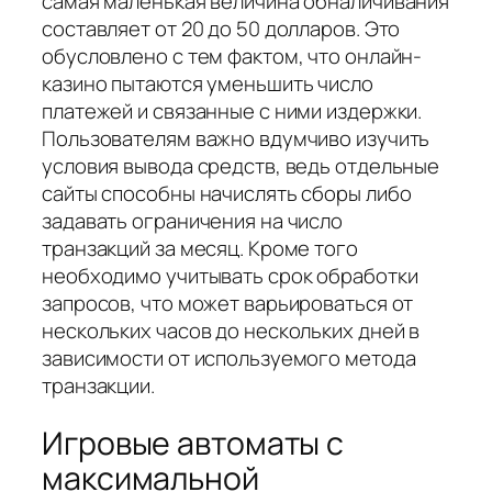
самая маленькая величина обналичивания
составляет от 20 до 50 долларов. Это
обусловлено с тем фактом, что онлайн-
казино пытаются уменьшить число
платежей и связанные с ними издержки.
Пользователям важно вдумчиво изучить
условия вывода средств, ведь отдельные
сайты способны начислять сборы либо
задавать ограничения на число
транзакций за месяц. Кроме того
необходимо учитывать срок обработки
запросов, что может варьироваться от
нескольких часов до нескольких дней в
зависимости от используемого метода
транзакции.
Игровые автоматы с
максимальной