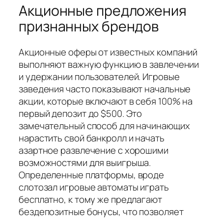
Акционные предложения
признанных брендов
Акционные оферы от известных компаний
выполняют важную функцию в завлечении
и удержании пользователей. Игровые
заведения часто показывают начальные
акции, которые включают в себя 100% на
первый депозит до $500. Это
замечательный способ для начинающих
нарастить свой банкролл и начать
азартное развлечение с хорошими
возможностями для выигрыша.
Определенные платформы, вроде
слотозал игровые автоматы играть
бесплатно, к тому же предлагают
бездепозитные бонусы, что позволяет