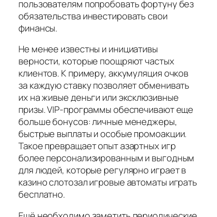
пользователям попробовать фортуну без
обязательства инвестировать свои
финансы.
Не менее известны и инициативы
верности, которые поощряют частых
клиентов. К примеру, аккумуляция очков
за каждую ставку позволяет обменивать
их на живые деньги или эксклюзивные
призы. VIP-программы обеспечивают еще
больше бонусов: личные менеджеры,
быстрые выплаты и особые промоакции.
Такое превращает опыт азартных игр
более персонализированным и выгодным
для людей, которые регулярно играет в
казино слотозал игровые автоматы играть
бесплатно.
Ещё необходимо заметить периодические