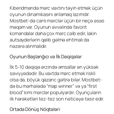
Kiberidmanda mərc vaxtını təyin etmək üçün
oyunun dinamikasını anlamaq lazımdır.
Mostbet-də canlı mərclər üçün bir neçə əsas
məqam var. Oyunun əvvəlində favorit
komandalar daha çox mərc cəlb edir, lakin
autsayderlərin qalib gəlmə ehtimalı da
nəzərə alınmalıdır.
Oyunun Başlanğıcı və İlk Dəqiqələr
İlk 5-10 dəqiqə ərzində əmsallar ən yüksək
səviyyədədir. Bu vaxtda mərc etmək riskli
olsa da, böyük qazanc gətirə bilər. Mostbet-
də bu mərhələdə “map winner” və ya “first
blood” kimi mərclər populyardır. Oyunçuların
ilk hərəkətləri tez-tez son nəticəyə təsir edir.
Ortada Dönüş Nöqtələri