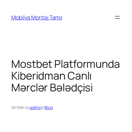
İçeriğe
geç
Mobilya Montaj Tamir
Mostbet Platformunda
Kiberidman Canlı
Mərclər Bələdçisi
Written by
admin
in
Blog