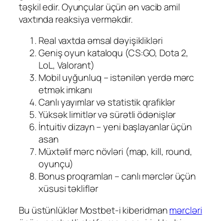
təşkil edir. Oyunçular üçün ən vacib amil
vaxtında reaksiya verməkdir.
Real vaxtda əmsal dəyişiklikləri
Geniş oyun kataloqu (CS:GO, Dota 2,
LoL, Valorant)
Mobil uyğunluq – istənilən yerdə mərc
etmək imkanı
Canlı yayımlar və statistik qrafiklər
Yüksək limitlər və sürətli ödənişlər
İntuitiv dizayn – yeni başlayanlar üçün
asan
Müxtəlif mərc növləri (map, kill, round,
oyunçu)
Bonus proqramları – canlı mərclər üçün
xüsusi təkliflər
Bu üstünlüklər Mostbet-i kiberidman
mərcləri