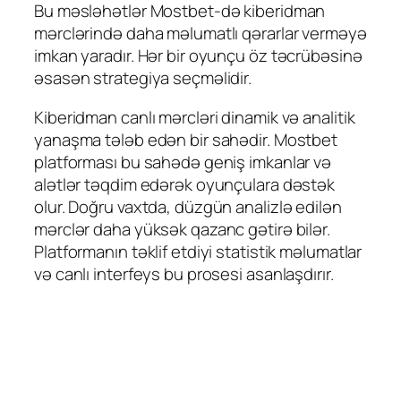
Bu məsləhətlər Mostbet-də kiberidman
mərclərində daha məlumatlı qərarlar verməyə
imkan yaradır. Hər bir oyunçu öz təcrübəsinə
əsasən strategiya seçməlidir.
Kiberidman canlı mərcləri dinamik və analitik
yanaşma tələb edən bir sahədir. Mostbet
platforması bu sahədə geniş imkanlar və
alətlər təqdim edərək oyunçulara dəstək
olur. Doğru vaxtda, düzgün analizlə edilən
mərclər daha yüksək qazanc gətirə bilər.
Platformanın təklif etdiyi statistik məlumatlar
və canlı interfeys bu prosesi asanlaşdırır.