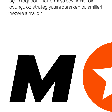
üçün rəqabətli platformaya çevirir. Hər bir
oyunçu öz strategiyasını qurarkən bu amilləri
nəzərə almalıdır.