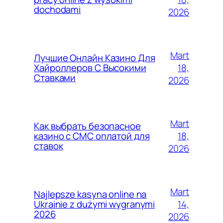
dochodami
2026
Mart
Лучшие Онлайн Казино Для
18,
Хайроллеров С Высокими
Ставками
2026
Mart
Как выбрать безопасное
18,
казино с СМС оплатой для
ставок
2026
Mart
Najlepsze kasyna online na
14,
Ukrainie z dużymi wygranymi
2026
2026