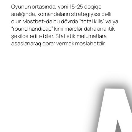
Oyunun ortasında, yəni 15-25 dəqiqə
aralığında, komandaların strategiyası bəlli
olur. Mostbet-də bu dövrdə “total kills” və ya
“round handicap” kimi mərclər daha analitik
şəkildə edilə bilər. Statistik məlumatlara
əsaslanaraq qərar vermək məsləhətdir.