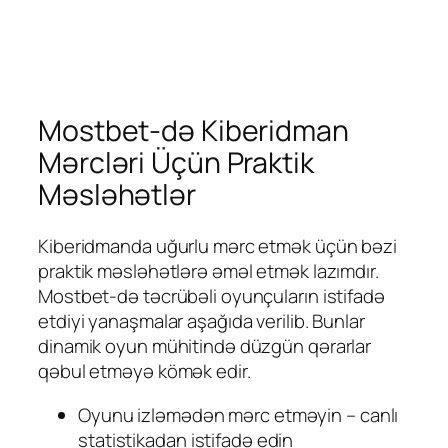
Mostbet-də Kiberidman
Mərcləri Üçün Praktik
Məsləhətlər
Kiberidmanda uğurlu mərc etmək üçün bəzi
praktik məsləhətlərə əməl etmək lazımdır.
Mostbet-də təcrübəli oyunçuların istifadə
etdiyi yanaşmalar aşağıda verilib. Bunlar
dinamik oyun mühitində düzgün qərarlar
qəbul etməyə kömək edir.
Oyunu izləmədən mərc etməyin – canlı
statistikadan istifadə edin