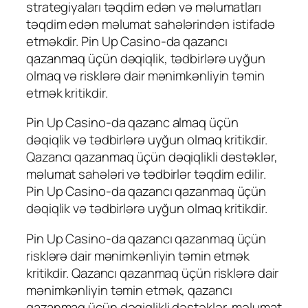
strategiyaları təqdim edən və məlumatları
təqdim edən məlumat sahələrindən istifadə
etməkdir. Pin Up Casino-da qazancı
qazanmaq üçün dəqiqlik, tədbirlərə uyğun
olmaq və risklərə dair mənimkənliyin təmin
etmək kritikdir.
Pin Up Casino-da qazanc almaq üçün
dəqiqlik və tədbirlərə uyğun olmaq kritikdir.
Qazancı qazanmaq üçün dəqiqlikli dəstəklər,
məlumat sahələri və tədbirlər təqdim edilir.
Pin Up Casino-da qazancı qazanmaq üçün
dəqiqlik və tədbirlərə uyğun olmaq kritikdir.
Pin Up Casino-da qazancı qazanmaq üçün
risklərə dair mənimkənliyin təmin etmək
kritikdir. Qazancı qazanmaq üçün risklərə dair
mənimkənliyin təmin etmək, qazancı
qazanmaq üçün dəqiqlikli dəstəklər, məlumat