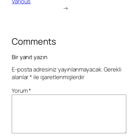
Various
→
Comments
Bir yanıt yazın
E-posta adresiniz yayınlanmayacak.
Gerekli
alanlar
*
ile işaretlenmişlerdir
Yorum
*