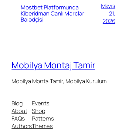
Mayıs
Mostbet Platformunda
21,
Kiberidman Canlı Mərclər
Bələdçisi
2026
Mobilya Montaj Tamir
Mobilya Monta Tamir, Mobilya Kurulum
Blog
Events
About
Shop
FAQs
Patterns
Authors
Themes