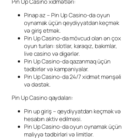
Pin Up Casino xidmətləri:
Pinap az – Pin Up Casino-da oyun
oynamak üçün qeydiyyatdan keçmək
və giriş etmək.
Pin Up Casino-da mövcud olan ən çox
oyun turları: slotlar, karaqız, bakımlar,
live casino və digərlər.
Pin Up Casino-da qazanmaq üçün
tədbirlər və kampaniyalar.
Pin Up Casino-da 24/7 xidmət mənşəli
və dəstək.
Pin Up Casino qaydaları:
Pin up giriş – qeydiyyatdan keçmək və
hesabın aktiv edilməsi.
Pin Up Casino-da oyun oynamak üçün
maliyyə tədbirləri və limitlər.