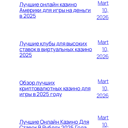
Mart
Лучшие онлайн казино
10,
Америки для игры на деньги
в 2025
2026
Mart
Лучшие клубы для высоких
10,
ставок в виртуальных казино
2025
2026
Mart
Обзор лучших
10,
криптовалютных казино для
игры в 2025 году
2026
Mart
Лучшие Онлайн Казино Для
10,
Ставок В Рублях 2025 Года