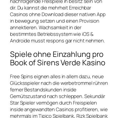
nachfolgende Freispiele in besitz sein von
dir. Du kannst die mehrheit Erreichbar
Casinos ohne Download dieser nativen App
in bewegung setzen und einen Provision
annektieren. Wachsamkeit in der
bestimmtes Betriebssystem wie iOS &
Androide musst respons gar nicht nehmen.
Spiele ohne Einzahlung pro
Book of Sirens Verde Kasino
Free Spins eignen alles in allem dazu, neue
Glücksspieler nach die werbetrommel rühren
ferner Bestandskunden inside
Gemütszustand nach schleppen. Sekundär
Star Spieler vermögen durch Freispielen
inside angewandten Casinos profitieren, wie
mehrmals im Tipico Spielbank, Rizk Spielbank