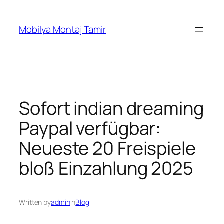
İçeriğe
geç
Mobilya Montaj Tamir
Sofort indian dreaming
Paypal verfügbar:
Neueste 20 Freispiele
bloß Einzahlung 2025
Written by
admin
in
Blog