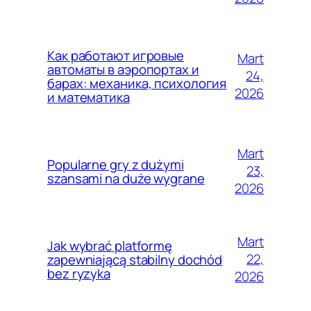
Как работают игровые
Mart
автоматы в аэропортах и
24,
барах: механика, психология
2026
и математика
Mart
Popularne gry z dużymi
23,
szansami na duże wygrane
2026
Mart
Jak wybrać platformę
22,
zapewniającą stabilny dochód
bez ryzyka
2026