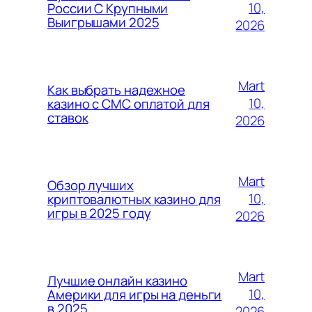
10,
России С Крупными
Выигрышами 2025
2026
Mart
Как выбрать надежное
10,
казино с СМС оплатой для
ставок
2026
Mart
Обзор лучших
10,
криптовалютных казино для
игры в 2025 году
2026
Mart
Лучшие онлайн казино
10,
Америки для игры на деньги
в 2025
2026