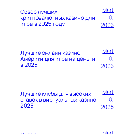
Mart
Обзор лучших
10,
криптовалютных казино для
игры в 2025 году
2026
Mart
Лучшие онлайн казино
10,
Америки для игры на деньги
в 2025
2026
Mart
Лучшие клубы для высоких
10,
ставок в виртуальных казино
2025
2026
Mart