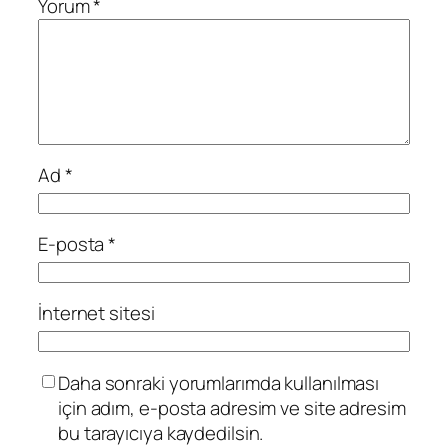
Yorum
*
Ad
*
E-posta
*
İnternet sitesi
Daha sonraki yorumlarımda kullanılması
için adım, e-posta adresim ve site adresim
bu tarayıcıya kaydedilsin.