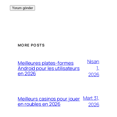
MORE POSTS
Nisan
Meilleures plates-formes
1,
Android pour les utilisateurs
en 2026
2026
Mart 31,
Meilleurs casinos pour jouer
en roubles en 2026
2026