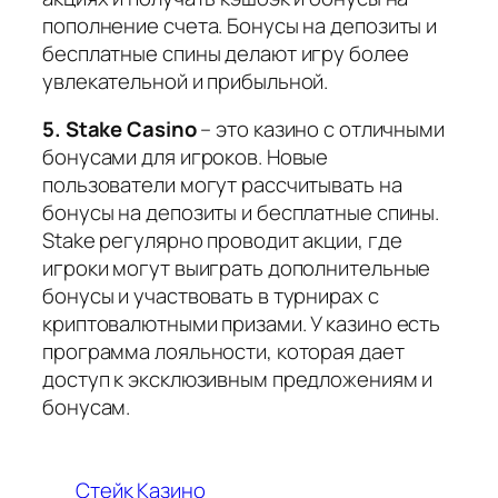
пополнение счета. Бонусы на депозиты и
бесплатные спины делают игру более
увлекательной и прибыльной.
5. Stake Casino
– это казино с отличными
бонусами для игроков. Новые
пользователи могут рассчитывать на
бонусы на депозиты и бесплатные спины.
Stake регулярно проводит акции, где
игроки могут выиграть дополнительные
бонусы и участвовать в турнирах с
криптовалютными призами. У казино есть
программа лояльности, которая дает
доступ к эксклюзивным предложениям и
бонусам.
Стейк Казино