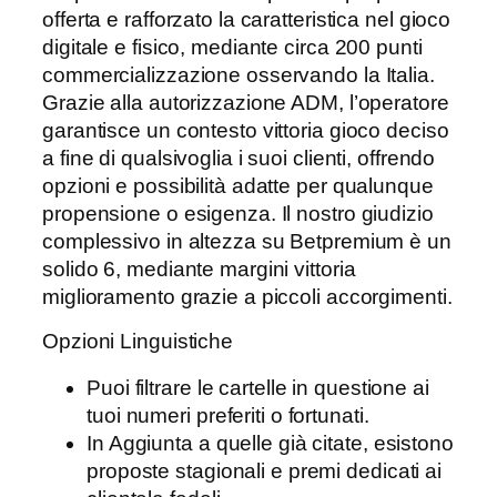
offerta e rafforzato la caratteristica nel gioco
digitale e fisico, mediante circa 200 punti
commercializzazione osservando la Italia.
Grazie alla autorizzazione ADM, l’operatore
garantisce un contesto vittoria gioco deciso
a fine di qualsivoglia i suoi clienti, offrendo
opzioni e possibilità adatte per qualunque
propensione o esigenza. Il nostro giudizio
complessivo in altezza su Betpremium è un
solido 6, mediante margini vittoria
miglioramento grazie a piccoli accorgimenti.
Opzioni Linguistiche
Puoi filtrare le cartelle in questione ai
tuoi numeri preferiti o fortunati.
In Aggiunta a quelle già citate, esistono
proposte stagionali e premi dedicati ai