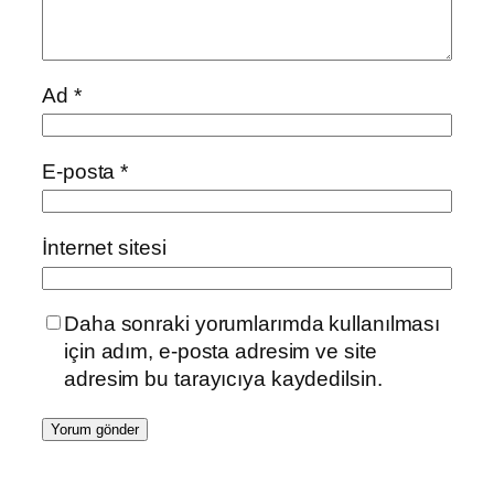
Ad
*
E-posta
*
İnternet sitesi
Daha sonraki yorumlarımda kullanılması
için adım, e-posta adresim ve site
adresim bu tarayıcıya kaydedilsin.