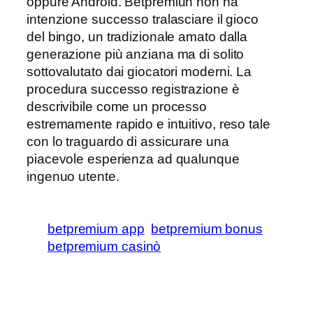
oppure Android. Betpremiun non ha
intenzione successo tralasciare il gioco
del bingo, un tradizionale amato dalla
generazione più anziana ma di solito
sottovalutato dai giocatori moderni. La
procedura successo registrazione è
descrivibile come un processo
estremamente rapido e intuitivo, reso tale
con lo traguardo di assicurare una
piacevole esperienza ad qualunque
ingenuo utente.
betpremium app
betpremium bonus
betpremium casinò