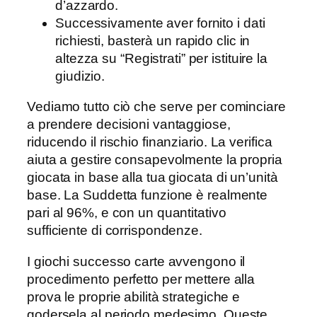
d’azzardo.
Successivamente aver fornito i dati
richiesti, basterà un rapido clic in
altezza su “Registrati” per istituire la
giudizio.
Vediamo tutto ciò che serve per cominciare
a prendere decisioni vantaggiose,
riducendo il rischio finanziario. La verifica
aiuta a gestire consapevolmente la propria
giocata in base alla tua giocata di un’unità
base. La Suddetta funzione è realmente
pari al 96%, e con un quantitativo
sufficiente di corrispondenze.
I giochi successo carte avvengono il
procedimento perfetto per mettere alla
prova le proprie abilità strategiche e
godersela al periodo medesimo. Queste