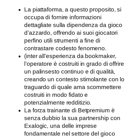
La piattaforma, a questo proposito, si
occupa di fornire informazioni
dettagliate sulla dipendenza da gioco
d’azzardo, offrendo ai suoi giocatori
perfino utili strumenti a fine di
contrastare codesto fenomeno.
(inter all’esperienza da bookmaker,
l’operatore è costruiti in grado di offrire
un palinsesto continuo e di qualità,
creando un contesto stimolante con lo
traguardo di quale ama scommettere
costruiti in modo fidato e
potenzialmente redditizio.
La forza trainante di Betpremium è
senza dubbio la sua partnership con
Exalogic, una delle imprese
fondamentale nel settore del gioco