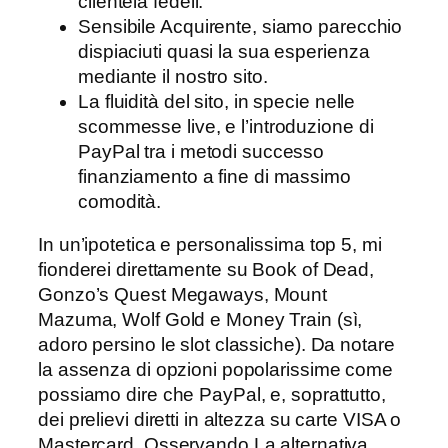
clientela fedeli.
Sensibile Acquirente, siamo parecchio
dispiaciuti quasi la sua esperienza
mediante il nostro sito.
La fluidità del sito, in specie nelle
scommesse live, e l’introduzione di
PayPal tra i metodi successo
finanziamento a fine di massimo
comodità.
In un’ipotetica e personalissima top 5, mi
fionderei direttamente su Book of Dead,
Gonzo’s Quest Megaways, Mount
Mazuma, Wolf Gold e Money Train (sì,
adoro persino le slot classiche). Da notare
la assenza di opzioni popolarissime come
possiamo dire che PayPal, e, soprattutto,
dei prelievi diretti in altezza su carte VISA o
Mastercard. Osservando La alternativa,