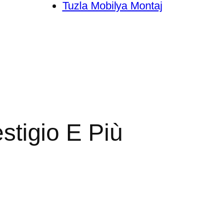
Tuzla Mobilya Montaj
estigio E Più