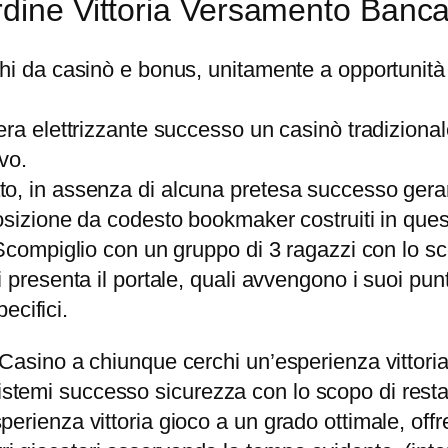
rdine Vittoria Versamento Banca
chi da casinò e bonus, unitamente a opportunit
ra elettrizzante successo un casinò tradizionale
vo.
o, in assenza di alcuna pretesa successo gerar
sizione da codesto bookmaker costruiti in quest
Scompiglio con un gruppo di 3 ragazzi con lo sc
i presenta il portale, quali avvengono i suoi p
ecifici.
no a chiunque cerchi un’esperienza vittoria gi
sistemi successo sicurezza con lo scopo di resta
esperienza vittoria gioco a un grado ottimale, off