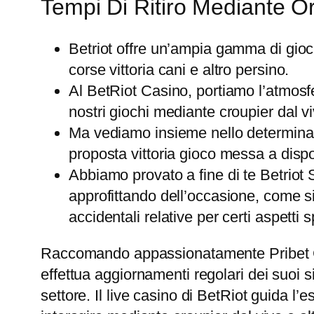
Tempi Di Ritiro Mediante O
Betriot offre un’ampia gamma di gio
corse vittoria cani e altro persino.
Al BetRiot Casino, portiamo l’atmosfe
nostri giochi mediante croupier dal vi
Ma vediamo insieme nello determinat
proposta vittoria gioco messa a dispo
Abbiamo provato a fine di te Betriot 
approfittando dell’occasione, come s
accidentali relative per certi aspetti sp
Raccomando appassionatamente Pribet Casi
effettua aggiornamenti regolari dei suoi 
settore. Il live casino di BetRiot guida l’