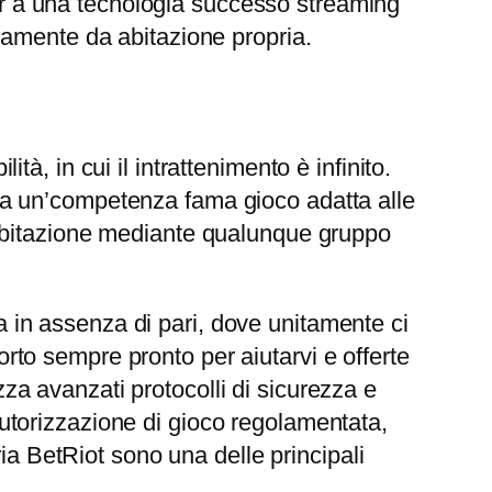
ter a una tecnologia successo streaming
damente da abitazione propria.
, in cui il intrattenimento è infinito.
petta un’competenza fama gioco adatta alle
 abitazione mediante qualunque gruppo
in assenza di pari, dove unitamente ci
porto sempre pronto per aiutarvi e offerte
izza avanzati protocolli di sicurezza e
 autorizzazione di gioco regolamentata,
ia BetRiot sono una delle principali