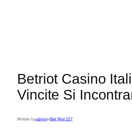
Betriot Casino Ital
Vincite Si Incontr
Written by
admin
in
Bet Riot 327