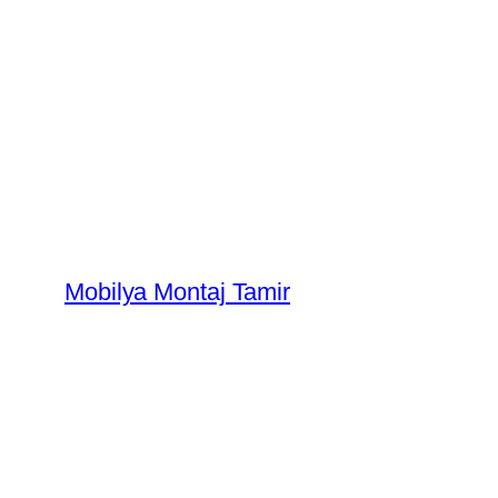
İçeriğe
geç
Mobilya Montaj Tamir