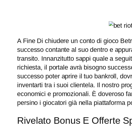
A Fine Di chiudere un conto di gioco Betr
successo contante al suo dentro e appurar
transito. Innanzitutto sappi quale a segu
richiesta, il portale avrà bisogno succes
successo poter aprire il tuo bankroll, dovr
inventarti tra i suoi clientela. Il nostro 
economici e promozionali. È doveroso farv
persino i giocatori già nella piattaforma
Rivelato Bonus E Offerte Spe