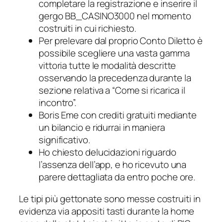
completare la registrazione e inserire il
gergo BB_CASINO3000 nel momento
costruiti in cui richiesto.
Per prelevare dal proprio Conto Diletto è
possibile scegliere una vasta gamma
vittoria tutte le modalità descritte
osservando la precedenza durante la
sezione relativa a “Come si ricarica il
incontro”.
Boris Eme con crediti gratuiti mediante
un bilancio e ridurrai in maniera
significativo.
Ho chiesto delucidazioni riguardo
l’assenza dell’app, e ho ricevuto una
parere dettagliata da entro poche ore.
Le tipi più gettonate sono messe costruiti in
evidenza via appositi tasti durante la home