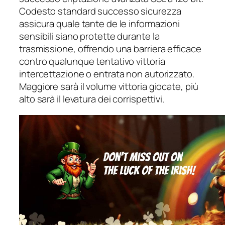
Codesto standard successo sicurezza
assicura quale tante de le informazioni
sensibili siano protette durante la
trasmissione, offrendo una barriera efficace
contro qualunque tentativo vittoria
intercettazione o entrata non autorizzato.
Maggiore sarà il volume vittoria giocate, più
alto sarà il levatura dei corrispettivi.