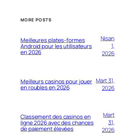
MORE POSTS
Nisan
Meilleures plates-formes
1,
Android pour les utilisateurs
en 2026
2026
Mart 31,
Meilleurs casinos pour jouer
en roubles en 2026
2026
Mart
Classement des casinos en
31,
ligne 2026 avec des chances
de paiement élevées
2026