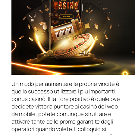
Un modo per aumentare le proprie vincite è
quello successo utilizzare i piu importanti
bonus casinò. Il fattore positivo è quale ove
decidete vittoria puntare ai casinò del web
da mobile, potete comunque sfruttare e
attivare tante de le promo garantite dagli
operatori quando volete. Il colloquio si