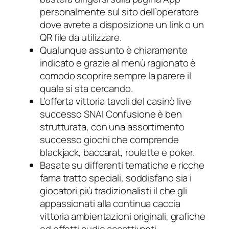
personalmente sul sito dell’operatore
dove avrete a disposizione un link o un
QR file da utilizzare.
Qualunque assunto è chiaramente
indicato e grazie al menù ragionato è
comodo scoprire sempre la parere il
quale si sta cercando.
L’offerta vittoria tavoli del casinò live
successo SNAI Confusione è ben
strutturata, con una assortimento
successo giochi che comprende
blackjack, baccarat, roulette e poker.
Basate su differenti tematiche e ricche
fama tratto speciali, soddisfano sia i
giocatori più tradizionalisti il che gli
appassionati alla continua caccia
vittoria ambientazioni originali, grafiche