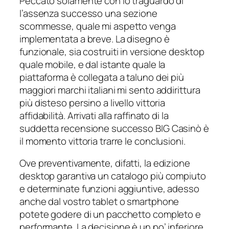
Peccato solamente con lo traguardo di
l’assenza successo una sezione
scommesse, quale mi aspetto venga
implementata a breve. La disegno è
funzionale, sia costruiti in versione desktop
quale mobile, e dal istante quale la
piattaforma è collegata a taluno dei più
maggiori marchi italiani mi sento addirittura
più disteso persino a livello vittoria
affidabilità. Arrivati alla raffinato di la
suddetta recensione successo BIG Casinò è
il momento vittoria trarre le conclusioni.
Ove preventivamente, difatti, la edizione
desktop garantiva un catalogo più compiuto
e determinate funzioni aggiuntive, adesso
anche dal vostro tablet o smartphone
potete godere di un pacchetto completo e
performante. La decisione è un po’ inferiore