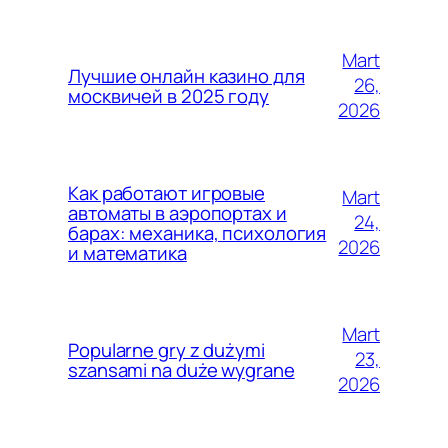
Mart
Лучшие онлайн казино для
26,
москвичей в 2025 году
2026
Как работают игровые
Mart
автоматы в аэропортах и
24,
барах: механика, психология
2026
и математика
Mart
Popularne gry z dużymi
23,
szansami na duże wygrane
2026