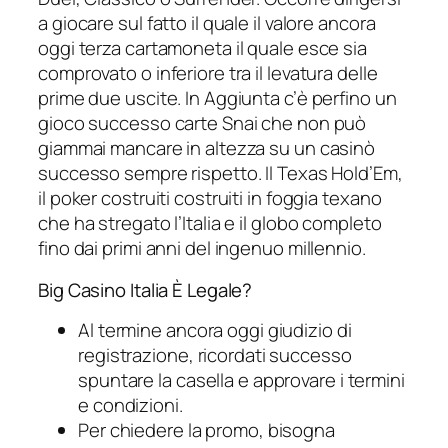
a giocare sul fatto il quale il valore ancora
oggi terza cartamoneta il quale esce sia
comprovato o inferiore tra il levatura delle
prime due uscite. In Aggiunta c’è perfino un
gioco successo carte Snai che non può
giammai mancare in altezza su un casinò
successo sempre rispetto. Il Texas Hold’Em,
il poker costruiti costruiti in foggia texano
che ha stregato l’Italia e il globo completo
fino dai primi anni del ingenuo millennio.
Big Casino Italia È Legale?
Al termine ancora oggi giudizio di
registrazione, ricordati successo
spuntare la casella e approvare i termini
e condizioni.
Per chiedere la promo, bisogna