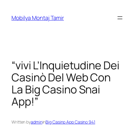
İçeriğe
geç
Mobilya Montaj Tamir
“vivi L’Inquietudine Dei
Casinò Del Web Con
La Big Casino Snai
App!”
Written by
admin
in
Big Casino App Casino 941