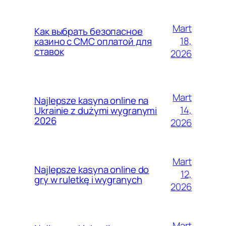
Mart
Как выбрать безопасное
18,
казино с СМС оплатой для
ставок
2026
Mart
Najlepsze kasyna online na
14,
Ukrainie z dużymi wygranymi
2026
2026
Mart
Najlepsze kasyna online do
12,
gry w ruletkę i wygranych
2026
Mart