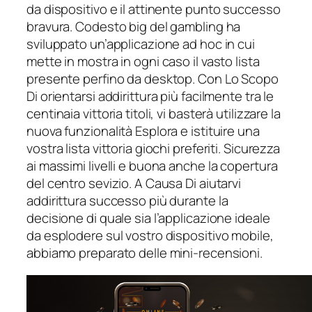
da dispositivo e il attinente punto successo
bravura. Codesto big del gambling ha
sviluppato un’applicazione ad hoc in cui
mette in mostra in ogni caso il vasto lista
presente perfino da desktop. Con Lo Scopo
Di orientarsi addirittura più facilmente tra le
centinaia vittoria titoli, vi basterà utilizzare la
nuova funzionalità Esplora e istituire una
vostra lista vittoria giochi preferiti. Sicurezza
ai massimi livelli e buona anche la copertura
del centro sevizio. A Causa Di aiutarvi
addirittura successo più durante la
decisione di quale sia l’applicazione ideale
da esplodere sul vostro dispositivo mobile,
abbiamo preparato delle mini-recensioni.