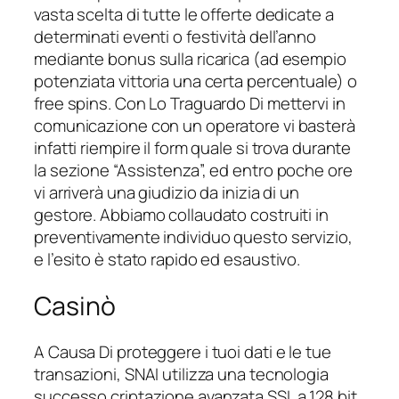
vasta scelta di tutte le offerte dedicate a
determinati eventi o festività dell’anno
mediante bonus sulla ricarica (ad esempio
potenziata vittoria una certa percentuale) o
free spins. Con Lo Traguardo Di mettervi in
comunicazione con un operatore vi basterà
infatti riempire il form quale si trova durante
la sezione “Assistenza”, ed entro poche ore
vi arriverà una giudizio da inizia di un
gestore. Abbiamo collaudato costruiti in
preventivamente individuo questo servizio,
e l’esito è stato rapido ed esaustivo.
Casinò
A Causa Di proteggere i tuoi dati e le tue
transazioni, SNAI utilizza una tecnologia
successo criptazione avanzata SSL a 128 bit.