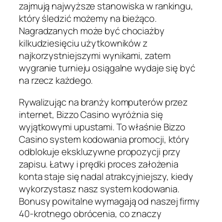
zajmują najwyższe stanowiska w rankingu,
który śledzić możemy na bieżąco.
Nagradzanych może być chociażby
kilkudziesięciu użytkowników z
najkorzystniejszymi wynikami, zatem
wygranie turnieju osiągalne wydaje się być
na rzecz każdego.
Rywalizując na branży komputerów przez
internet, Bizzo Casino wyróżnia się
wyjątkowymi upustami. To właśnie Bizzo
Casino system kodowania promocji, który
odblokuje ekskluzywne propozycji przy
zapisu. Łatwy i prędki proces założenia
konta staje się nadal atrakcyjniejszy, kiedy
wykorzystasz nasz system kodowania.
Bonusy powitalne wymagają od naszej firmy
40-krotnego obrócenia, co znaczy