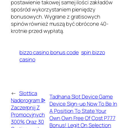
postawienie takowej samej ilości zakładów
spośród wykorzystaniem pieniędzy
bonusowych. Wygrane z gratisowych
spinów również muszą być obrócone 40-
krotnie przed wypłatą.
bizzo casino bonus code
spin bizzo
casino
←
Slottica
Tadhana Slot Device Game
Nadprogram ᐉ
Device Sign-up Now To Be In
Zaczerpnij Z
A Position To State Your
Promocyjnych
Own Own Free Of Cost P777
300% Oraz 30
Bonus! Legit On Selection