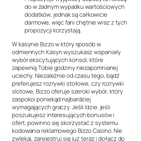
do w żadnym wypadku wartościowych
dodatków, jednak są całkowicie
darmowe, więc fani chętnie wraz z tych
propozycji korzystają.
W kasynie Bizzo w który sposób w
odmiennych Kasyn wyszukasz wspaniały
wybór ekscytujących konsol, które
zapewnią Tobie godziny niezapomnianej
uciechy. Niezależnie od czasu tego, bądź
preferujesz rozrywki stołowe, czy rozrywki
slotowe, Bizzo oferuje szeroki wybór, który
zaspokoi poniekąd najbardziej
wymagających graczy. Jeśli Idzie, jeśli
poszukujesz interesujących bonusów i
ofert, powinno się skorzystać z systemu
kodowania reklamowego Bizzo Casino. Nie
zwlekaj, zarejestruj się już teraz i dołącz do