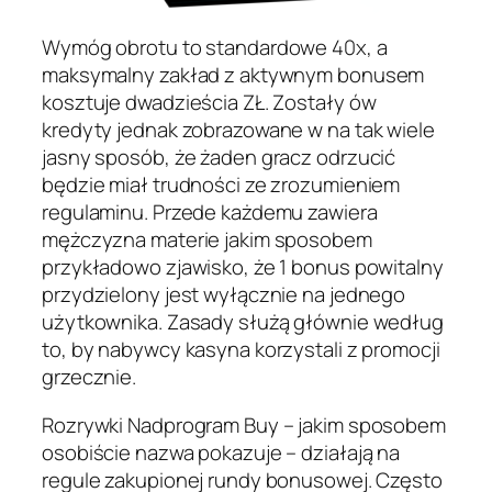
Wymóg obrotu to standardowe 40x, a
maksymalny zakład z aktywnym bonusem
kosztuje dwadzieścia ZŁ. Zostały ów
kredyty jednak zobrazowane w na tak wiele
jasny sposób, że żaden gracz odrzucić
będzie miał trudności ze zrozumieniem
regulaminu. Przede każdemu zawiera
mężczyzna materie jakim sposobem
przykładowo zjawisko, że 1 bonus powitalny
przydzielony jest wyłącznie na jednego
użytkownika. Zasady służą głównie według
to, by nabywcy kasyna korzystali z promocji
grzecznie.
Rozrywki Nadprogram Buy – jakim sposobem
osobiście nazwa pokazuje – działają na
regule zakupionej rundy bonusowej. Często