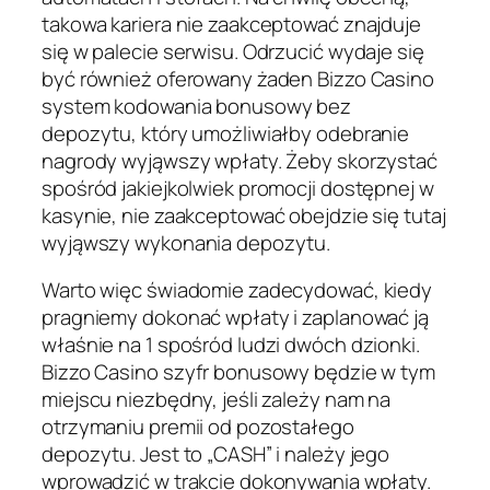
takowa kariera nie zaakceptować znajduje
się w palecie serwisu. Odrzucić wydaje się
być również oferowany żaden Bizzo Casino
system kodowania bonusowy bez
depozytu, który umożliwiałby odebranie
nagrody wyjąwszy wpłaty. Żeby skorzystać
spośród jakiejkolwiek promocji dostępnej w
kasynie, nie zaakceptować obejdzie się tutaj
wyjąwszy wykonania depozytu.
Warto więc świadomie zadecydować, kiedy
pragniemy dokonać wpłaty i zaplanować ją
właśnie na 1 spośród ludzi dwóch dzionki.
Bizzo Casino szyfr bonusowy będzie w tym
miejscu niezbędny, jeśli zależy nam na
otrzymaniu premii od pozostałego
depozytu. Jest to „CASH” i należy jego
wprowadzić w trakcie dokonywania wpłaty.