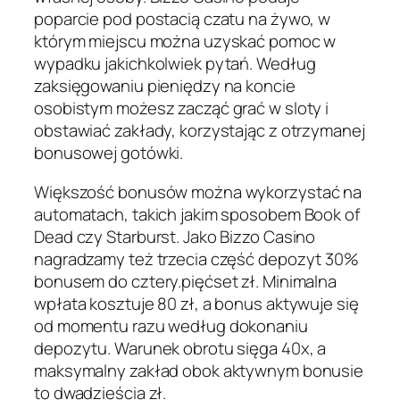
poparcie pod postacią czatu na żywo, w
którym miejscu można uzyskać pomoc w
wypadku jakichkolwiek pytań. Według
zaksięgowaniu pieniędzy na koncie
osobistym możesz zacząć grać w sloty i
obstawiać zakłady, korzystając z otrzymanej
bonusowej gotówki.
Większość bonusów można wykorzystać na
automatach, takich jakim sposobem Book of
Dead czy Starburst. Jako Bizzo Casino
nagradzamy też trzecia część depozyt 30%
bonusem do cztery.pięćset zł. Minimalna
wpłata kosztuje 80 zł, a bonus aktywuje się
od momentu razu według dokonaniu
depozytu. Warunek obrotu sięga 40x, a
maksymalny zakład obok aktywnym bonusie
to dwadzieścia zł.