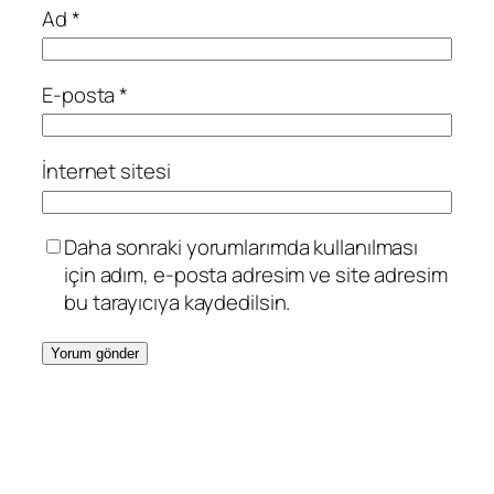
Ad
*
E-posta
*
İnternet sitesi
Daha sonraki yorumlarımda kullanılması
için adım, e-posta adresim ve site adresim
bu tarayıcıya kaydedilsin.