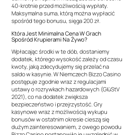
40-krotnie przed możliwością wypłaty.
Maksymalna suma, którą można wypłacić
spośród tego bonusu, sięga 200 zł.
Która Jest Minimalna Cena W Grach
Spośród Krupierami Na Żywo?
Wpłacając środki w te dób, dostaniemy
dodatek, którego wysokość zależy od czasu
kwoty, jaką zdecydujemy się przelać na
saldo w kasynie. W Niemczech Bizzo Casino
postępuje zgodnie wraz z regulacjami
ustawy o rozrywkach hazardowych (GlüStV
2021), co na dodatek zwiększa
bezpieczeństwo i przejrzystość. Gry
kasynowe wraz z możliwością wykupu
bonusów w ostatnim okresie cieszą się
dużym zainteresowaniem, z owego powodu
Bizzo Casino postanowiło je uwzględnić w