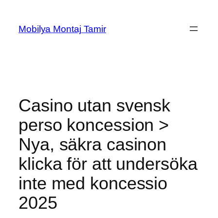
İçeriğe
geç
Mobilya Montaj Tamir
Casino utan svensk
perso koncession >
Nya, säkra casinon
klicka för att undersöka
inte med koncessio
2025