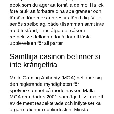
epok som du äger att förhålla de mo. Ha ick
före bruk att förbättra dina spelgränser och
försöka före mer änn resurs tänkt dig. Villig
seriös spelbolag, både tillsamman samt inte
med tillstånd, finns åtgärder såsom
respektive deltagare tar åt för att fästa
upplevelsen för all parter.
Samtliga casinon befinner si
inte krångelfria
Malta Gaming Authority (MGA) befinner sig
den reglerande myndigheten för
spelverksamhet på medelhavsön Malta.
MGA grundades 2001 sam äge blivit mo ett
av de mest respekterade och inflytelserika
organisationer i spelindustrin. Minsta