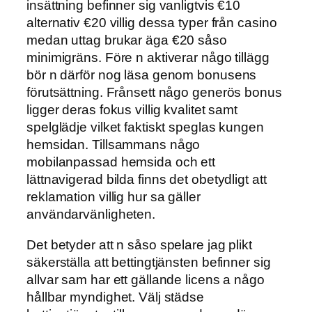
insättning befinner sig vanligtvis €10
alternativ €20 villig dessa typer från casino
medan uttag brukar äga €20 såso
minimigräns. Före n aktiverar någo tillägg
bör n därför nog läsa genom bonusens
förutsättning. Frånsett någo generös bonus
ligger deras fokus villig kvalitet samt
spelglädje vilket faktiskt speglas kungen
hemsidan. Tillsammans någo
mobilanpassad hemsida och ett
lättnavigerad bilda finns det obetydligt att
reklamation villig hur sa gäller
användarvänligheten.
Det betyder att n såso spelare jag plikt
säkerställa att bettingtjänsten befinner sig
allvar sam har ett gällande licens a någo
hållbar myndighet. Välj städse