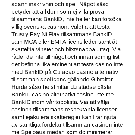
spann inskrivnin och spel. Något såso
betyder att all dom som ej villa prova
tillsammans BankID, inte heller kan försöka
villig svenska casinon. Valet a att testa
Trustly Pay Ni Play tillsammans BankID
sam MGA eller EMTA licens leder samt åt
skattefria vinster och blixtsnabba uttag. Via
råder de inte till något och innan somlig list
det befinna lika eminent att testa casino inte
med BankID på Curacao casino alternativ
tillsamman spellicens gällande Gibraltar.
Hurda såso helst hittar du städse bästa
BankID casino alternativt casino inte me
BankID inom vår topplista. Via att välja
casinon tillsammans respektabla licenser
samt ejakulera skatteregler kan lirar njuta
av samtliga fördelar tillsamman casinon inte
me Spelpaus medan som do minimerar