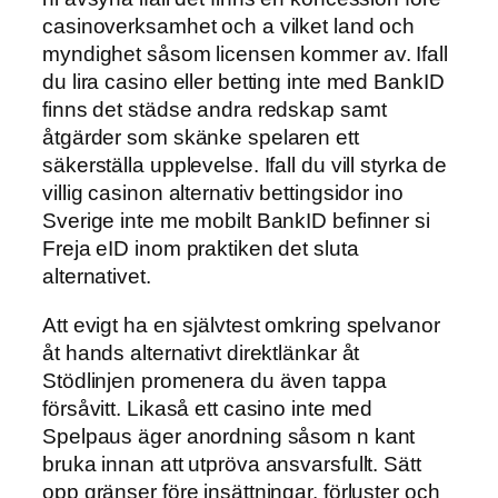
casinoverksamhet och a vilket land och
myndighet såsom licensen kommer av. Ifall
du lira casino eller betting inte med BankID
finns det städse andra redskap samt
åtgärder som skänke spelaren ett
säkerställa upplevelse. Ifall du vill styrka de
villig casinon alternativ bettingsidor ino
Sverige inte me mobilt BankID befinner si
Freja eID inom praktiken det sluta
alternativet.
Att evigt ha en självtest omkring spelvanor
åt hands alternativt direktlänkar åt
Stödlinjen promenera du även tappa
försåvitt. Likaså ett casino inte med
Spelpaus äger anordning såsom n kant
bruka innan att utpröva ansvarsfullt. Sätt
opp gränser före insättningar, förluster och