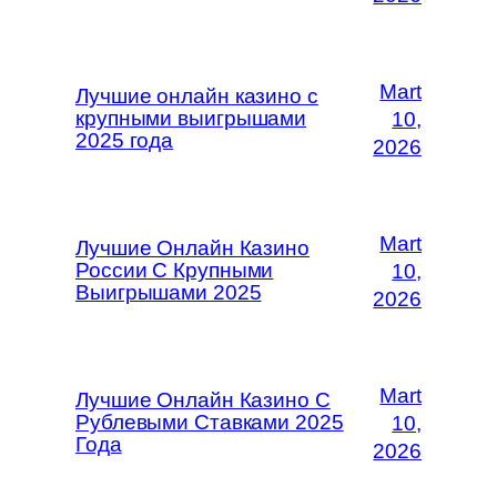
Mart
Лучшие онлайн казино с
крупными выигрышами
10,
2025 года
2026
Mart
Лучшие Онлайн Казино
России С Крупными
10,
Выигрышами 2025
2026
Mart
Лучшие Онлайн Казино С
Рублевыми Ставками 2025
10,
Года
2026