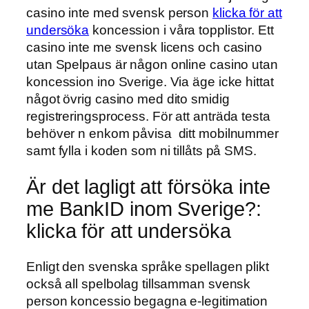
casino inte med svensk person
klicka för att
undersöka
koncession i våra topplistor. Ett
casino inte me svensk licens och casino
utan Spelpaus är någon online casino utan
koncession ino Sverige. Via äge icke hittat
något övrig casino med dito smidig
registreringsprocess.
För att anträda testa
behöver n enkom påvisa ditt mobilnummer
samt fylla i koden som ni tillåts på SMS.
Är det lagligt att försöka inte
me BankID inom Sverige?:
klicka för att undersöka
Enligt den svenska språke spellagen plikt
också all spelbolag tillsamman svensk
person koncessio begagna e-legitimation