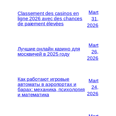
Mart
Classement des casinos en
ligne 2026 avec des chances
31,
de paiement élevées
2026
Mart
Лучшие онлайн казино для
26,
москвичей в 2025 году
2026
Как работают игровые
Mart
автоматы в аэропортах и
24,
барах: механика, психология
2026
и математика