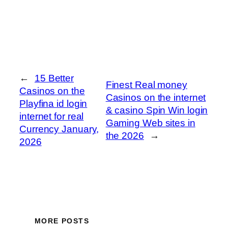
←
15 Better
Finest Real money
Casinos on the
Casinos on the internet
Playfina id login
& casino Spin Win login
internet for real
Gaming Web sites in
Currency January,
the 2026
→
2026
MORE POSTS