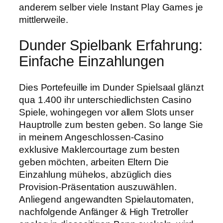
anderem selber viele Instant Play Games je
mittlerweile.
Dunder Spielbank Erfahrung:
Einfache Einzahlungen
Dies Portefeuille im Dunder Spielsaal glänzt
qua 1.400 ihr unterschiedlichsten Casino
Spiele, wohingegen vor allem Slots unser
Hauptrolle zum besten geben. So lange Sie
in meinem Angeschlossen-Casino
exklusive Maklercourtage zum besten
geben möchten, arbeiten Eltern Die
Einzahlung mühelos, abzüglich dies
Provision-Präsentation auszuwählen.
Anliegend angewandten Spielautomaten,
nachfolgende Anfänger & High Tretroller