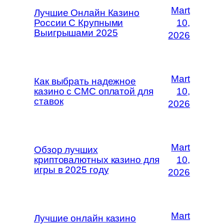
Mart
Лучшие Онлайн Казино
России С Крупными
10,
Выигрышами 2025
2026
Mart
Как выбрать надежное
казино с СМС оплатой для
10,
ставок
2026
Mart
Обзор лучших
криптовалютных казино для
10,
игры в 2025 году
2026
Mart
Лучшие онлайн казино