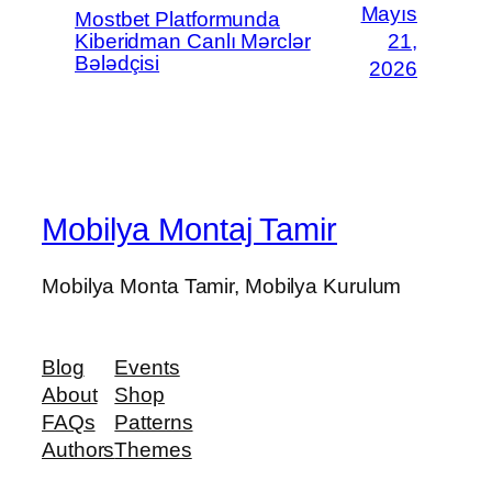
Mayıs
Mostbet Platformunda
Kiberidman Canlı Mərclər
21,
Bələdçisi
2026
Mobilya Montaj Tamir
Mobilya Monta Tamir, Mobilya Kurulum
Blog
Events
About
Shop
FAQs
Patterns
Authors
Themes