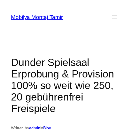
İçeriğe
geç
Mobilya Montaj Tamir
Dunder Spielsaal
Erprobung & Provision
100% so weit wie 250,
20 gebührenfrei
Freispiele
Written by
admin
in
Blog