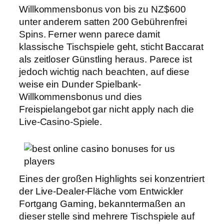
Willkommensbonus von bis zu NZ$600
unter anderem satten 200 Gebührenfrei
Spins. Ferner wenn parece damit
klassische Tischspiele geht, sticht Baccarat
als zeitloser Günstling heraus. Parece ist
jedoch wichtig nach beachten, auf diese
weise ein Dunder Spielbank-
Willkommensbonus und dies
Freispielangebot gar nicht apply nach die
Live-Casino-Spiele.
Eines der großen Highlights sei konzentriert
der Live-Dealer-Fläche vom Entwickler
Fortgang Gaming, bekanntermaßen an
dieser stelle sind mehrere Tischspiele auf