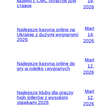
казино с СМС оплатой для
18,
ставок
2026
Mart
Najlepsze kasyna online na
Ukrainie z dużymi wygranymi
14,
2026
2026
Mart
Najlepsze kasyna online do
12,
gry w ruletkę i wygranych
2026
Mart
Najlepsze kluby dla graczy
high rollerów z wysokimi
12,
stawkami 2026
2026