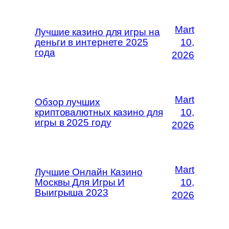
Mart
Лучшие казино для игры на
деньги в интернете 2025
10,
года
2026
Mart
Обзор лучших
криптовалютных казино для
10,
игры в 2025 году
2026
Mart
Лучшие Онлайн Казино
Москвы Для Игры И
10,
Выигрыша 2023
2026