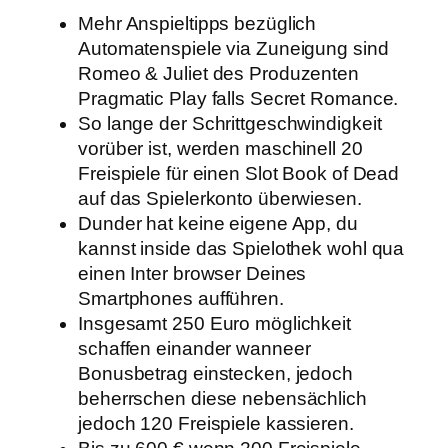
Mehr Anspieltipps bezüglich
Automatenspiele via Zuneigung sind
Romeo & Juliet des Produzenten
Pragmatic Play falls Secret Romance.
So lange der Schrittgeschwindigkeit
vorüber ist, werden maschinell 20
Freispiele für einen Slot Book of Dead
auf das Spielerkonto überwiesen.
Dunder hat keine eigene App, du
kannst inside das Spielothek wohl qua
einen Inter browser Deines
Smartphones aufführen.
Insgesamt 250 Euro möglichkeit
schaffen einander wanneer
Bonusbetrag einstecken, jedoch
beherrschen diese nebensächlich
jedoch 120 Freispiele kassieren.