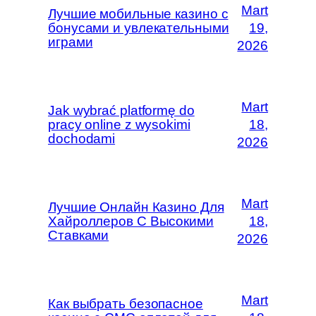
Mart
Лучшие мобильные казино с
бонусами и увлекательными
19,
играми
2026
Mart
Jak wybrać platformę do
pracy online z wysokimi
18,
dochodami
2026
Mart
Лучшие Онлайн Казино Для
Хайроллеров С Высокими
18,
Ставками
2026
Mart
Как выбрать безопасное