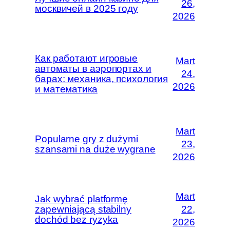
26,
москвичей в 2025 году
2026
Как работают игровые
Mart
автоматы в аэропортах и
24,
барах: механика, психология
2026
и математика
Mart
Popularne gry z dużymi
23,
szansami na duże wygrane
2026
Mart
Jak wybrać platformę
zapewniającą stabilny
22,
dochód bez ryzyka
2026