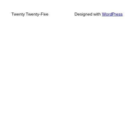
Twenty Twenty-Five
Designed with
WordPress