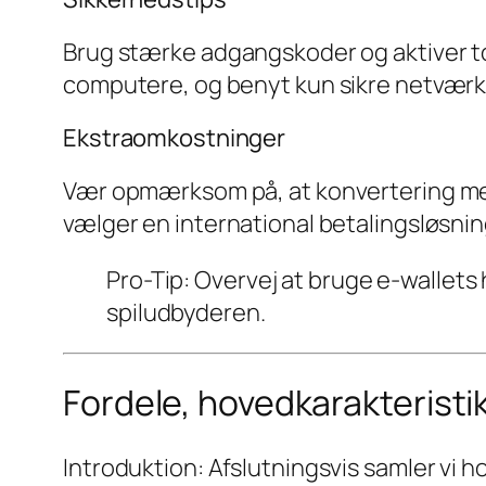
Brug stærke adgangskoder og aktiver to-
computere, og benyt kun sikre netværk ti
Ekstraomkostninger
Vær opmærksom på, at konvertering mell
vælger en international betalingsløsnin
Pro-Tip: Overvej at bruge e-wallets
spiludbyderen.
Fordele, hovedkarakteristik
Introduktion: Afslutningsvis samler vi 