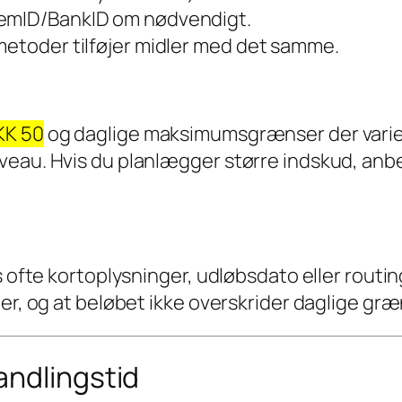
NemID/BankID om nødvendigt.
metoder tilføjer midler med det samme.
KK 50
og daglige maksimumsgrænser der vari
veau. Hvis du planlægger større indskud, anbe
s ofte kortoplysninger, udløbsdato eller routi
er, og at beløbet ikke overskrider daglige græ
andlingstid