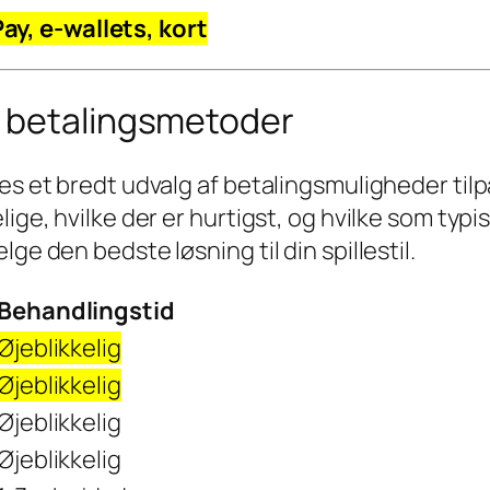
y, e-wallets, kort
e betalingsmetoder
des et bredt udvalg af betalingsmuligheder til
lige, hvilke der er hurtigst, og hvilke som ty
ge den bedste løsning til din spillestil.
Behandlingstid
Øjeblikkelig
Øjeblikkelig
Øjeblikkelig
Øjeblikkelig