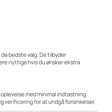
de bedste valg. De tilbyder
ære nyttige hvis du ønsker ekstra
 oplevelse med minimal indtastning.
 verificering for at undgå forsinkelser.