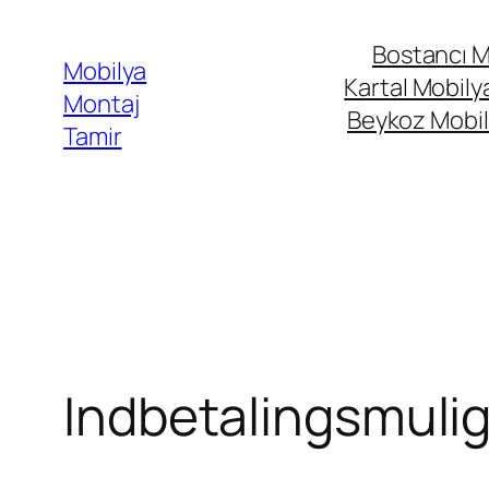
İçeriğe
Bostancı M
geç
Mobilya
Kartal Mobily
Montaj
Beykoz Mobil
Tamir
Indbetalingsmulig