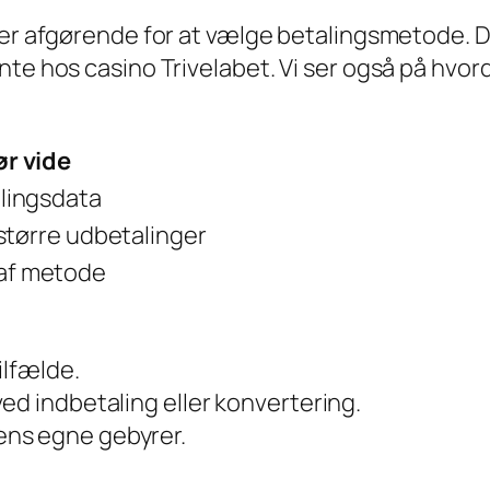
k er afgørende for at vælge betalingsmetode.
nte hos casino Trivelabet. Vi ser også på hvor
r vide
lingsdata
 større udbetalinger
af metode
ilfælde.
ed indbetaling eller konvertering.
ens egne gebyrer.