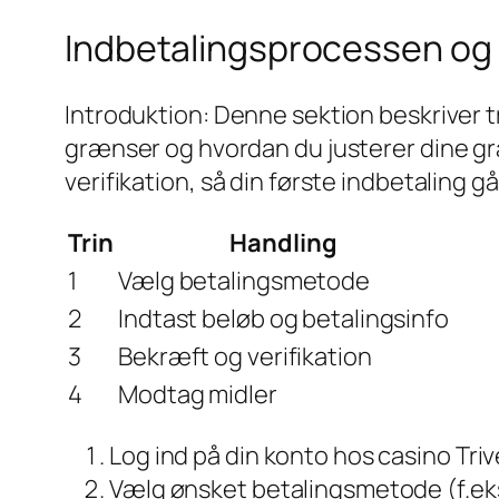
Indbetalingsprocessen og
Introduktion: Denne sektion beskriver tr
grænser og hvordan du justerer dine græn
verifikation, så din første indbetaling gå
Trin
Handling
1
Vælg betalingsmetode
2
Indtast beløb og betalingsinfo
3
Bekræft og verifikation
4
Modtag midler
Log ind på din konto hos casino Triv
Vælg ønsket betalingsmetode (f.eks.