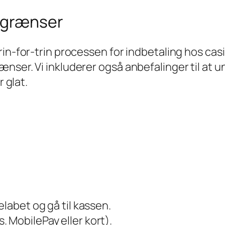
 grænser
in-for-trin processen for indbetaling hos casi
ser. Vi inkluderer også anbefalinger til at und
r glat.
elabet og gå til kassen.
 MobilePay eller kort).