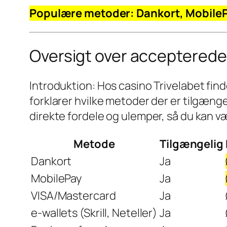
Populære metoder: Dankort, MobilePa
Oversigt over acceptered
Introduktion: Hos casino Trivelabet fin
forklarer hvilke metoder der er tilgænge
direkte fordele og ulemper, så du kan væl
Metode
Tilgængelig
Dankort
Ja
MobilePay
Ja
VISA/Mastercard
Ja
e-wallets (Skrill, Neteller)
Ja