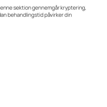
 Denne sektion gennemgår kryptering,
dan behandlingstid påvirker din