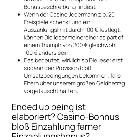
Bonusbeschreibung findest.
Wenn der Casino Jedermann z.b. 20
Freispiele schenkt und ein
Auszahlungslimit durch 100 € festlegt,
können Die leser meinereiner as part of
einem Triumph von 200 € gleichwohl
100 € anders sein.
Das bedeutet, wirklich so Die leser erst
sodann den Provision bloß
Umsatzbedingungen bekommen, falls
Eltern über unserem großen Geldbetrag
vorgetäuscht hatten.
Ended up being ist
elaboriert? Casino-Bonnus
bloß Einzahlung ferner
Einzahlungsbonus?