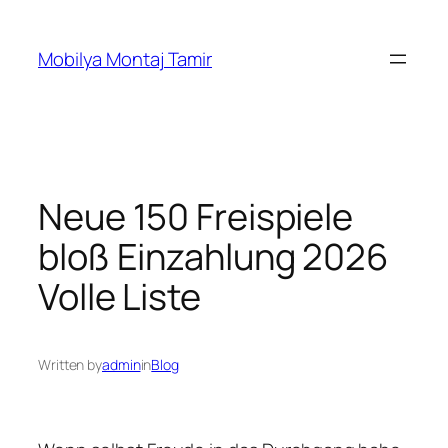
İçeriğe
geç
Mobilya Montaj Tamir
Neue 150 Freispiele
bloß Einzahlung 2026
Volle Liste
Written by
admin
in
Blog