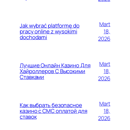
Mart
Jak wybrać platformę do
18,
pracy online z wysokimi
dochodami
2026
Mart
Лучшие Онлайн Казино Для
18,
Хайроллеров С Высокими
Ставками
2026
Mart
Как выбрать безопасное
18,
казино с СМС оплатой для
ставок
2026