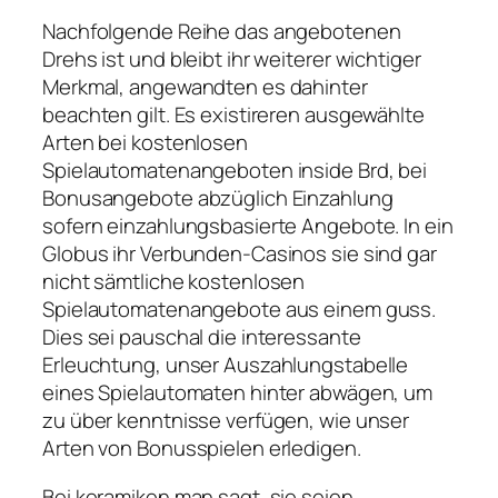
Nachfolgende Reihe das angebotenen
Drehs ist und bleibt ihr weiterer wichtiger
Merkmal, angewandten es dahinter
beachten gilt. Es existireren ausgewählte
Arten bei kostenlosen
Spielautomatenangeboten inside Brd, bei
Bonusangebote abzüglich Einzahlung
sofern einzahlungsbasierte Angebote. In ein
Globus ihr Verbunden-Casinos sie sind gar
nicht sämtliche kostenlosen
Spielautomatenangebote aus einem guss.
Dies sei pauschal die interessante
Erleuchtung, unser Auszahlungstabelle
eines Spielautomaten hinter abwägen, um
zu über kenntnisse verfügen, wie unser
Arten von Bonusspielen erledigen.
Bei keramiken man sagt, sie seien