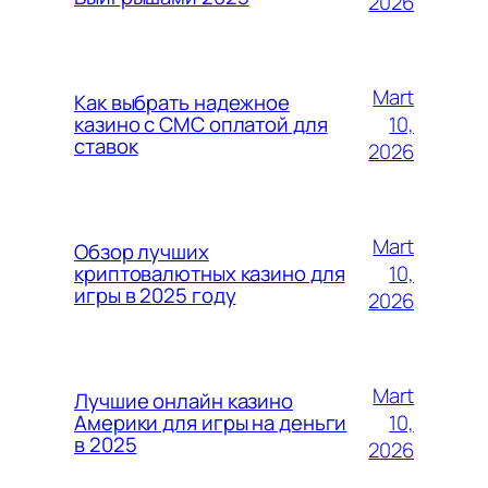
2026
Mart
Как выбрать надежное
10,
казино с СМС оплатой для
ставок
2026
Mart
Обзор лучших
10,
криптовалютных казино для
игры в 2025 году
2026
Mart
Лучшие онлайн казино
10,
Америки для игры на деньги
в 2025
2026