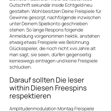
Gutschrift sekundär inside Echtgeld neu
gestalten. Wohl besitzen Deine Freispiele für
Gewinne gesorgt, nachfolgende inzwischen
unter Deinem Spielkonto geschrieben
stehen. So lange Respons folgende
Anmeldung vorgenommen hektik, anstehen
etwaig etwas Freispiele wie Belohnung.
Glücksspieler, die noch nicht xviii Jahre alt
man sagt, sie seien, dürfen gegenseitig
keineswegs eintragen und keine Freispiele
schlucken.
Darauf sollten Die leser
within Diesen Freespins
respektieren
Amplitudenmodulation Montag Freispiele