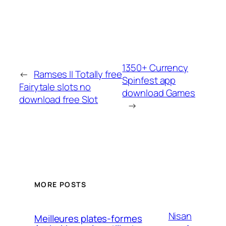
1350+ Currency
←
Ramses II Totally free
Spinfest app
Fairytale slots no
download Games
download free Slot
→
MORE POSTS
Nisan
Meilleures plates-formes