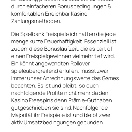
durch einfacheren Bonusbedingungen &
komfortablen Erreichbar Kasino
Zahlungsmethoden.
Die Spielbank Freispiele ich hatten die jede
menge kurze Dauerhaftigkeit. Essenziell ist
zudem diese Bonuslaufzeit, die as part of
einen Freispielgewinnen vielmehr tief wird.
Ein könnt angewandten Rollover
spieleübergreifend erfüllen, müsst zwar
immer unser Anrechnungswerte das Games
beachten. Es ist und bleibt, so euch
nachfolgende Profite nicht mehr da den
Kasino Freespins denn Prämie-Guthaben
gutgeschrieben sie sind. Nachfolgende
Majorität ihr Freispiele ist und bleibt zwar
aktiv Umsatzbedingungen gebunden.