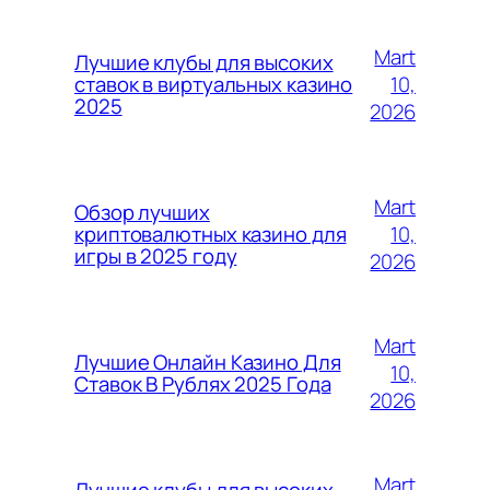
Mart
Лучшие клубы для высоких
10,
ставок в виртуальных казино
2025
2026
Mart
Обзор лучших
10,
криптовалютных казино для
игры в 2025 году
2026
Mart
Лучшие Онлайн Казино Для
10,
Ставок В Рублях 2025 Года
2026
Mart