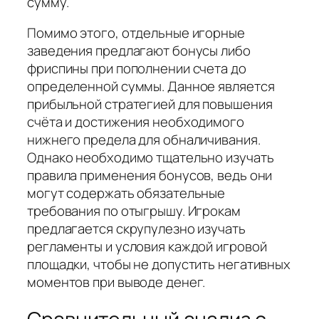
сумму.
Помимо этого, отдельные игорные
заведения предлагают бонусы либо
фриспины при пополнении счета до
определенной суммы. Данное является
прибыльной стратегией для повышения
счёта и достижения необходимого
нижнего предела для обналичивания.
Однако необходимо тщательно изучать
правила применения бонусов, ведь они
могут содержать обязательные
требования по отыгрышу. Игрокам
предлагается скрупулезно изучать
регламенты и условия каждой игровой
площадки, чтобы не допустить негативных
моментов при выводе денег.