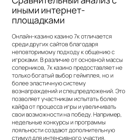
Сравнительный анализ с
иными интернет-
площадками
Онлайн-казино казино 7к отличается
среди других сайтов благодаря
неповторимому подходу к общению с
игроками. В различие от основной массы
соперников, 7к казино предоставляет не
только богатый выбор геймплея, но и
более эластичную систему
вознаграждений и спецпредложений. Это
позволяет участникам испытать более
кайфа от процесса игры и увеличивать
свои возможности на победу. Например,
недельные конкурсы и программы
лояльности создают дополнительную
стимул для интенсивного участия.