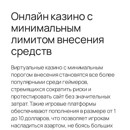
Онлайн казино с
минимальным
лимитом внесения
средств
Виртуальные казино с минимальным
порогом внесения становятся все более
популярными среди геймеров,
стремящихся сократить риски и
протестировать сайт без значительных
затрат. Такие игровые платформы
обеспечивают пополнения в размере от 1
до 10 долларов, что позволяет игрокам
насладиться азартом, не боясь больших