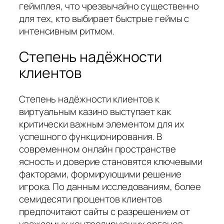
геймплея, что чрезвычайно существенно
для тех, кто выбирает быстрые геймы с
интенсивным ритмом.
Степень надёжности
клиентов
Степень надёжности клиентов к
виртуальным казино выступает как
критически важным элементом для их
успешного функционирования. В
современном онлайн пространстве
ясность и доверие становятся ключевыми
факторами, формирующими решение
игрока. По данным исследованиям, более
семидесяти процентов клиентов
предпочитают сайты с разрешением от