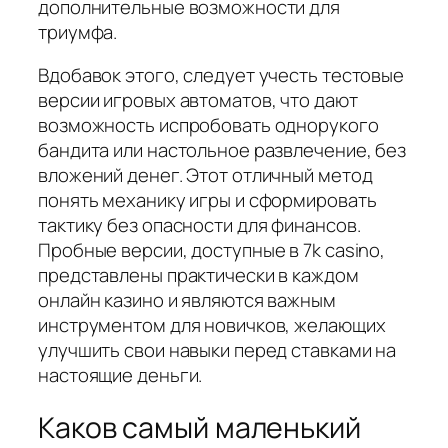
дополнительные возможности для
триумфа.
Вдобавок этого, следует учесть тестовые
версии игровых автоматов, что дают
возможность испробовать однорукого
бандита или настольное развлечение, без
вложений денег. Этот отличный метод
понять механику игры и сформировать
тактику без опасности для финансов.
Пробные версии, доступные в 7k casino,
представлены практически в каждом
онлайн казино и являются важным
инструментом для новичков, желающих
улучшить свои навыки перед ставками на
настоящие деньги.
Каков самый маленький