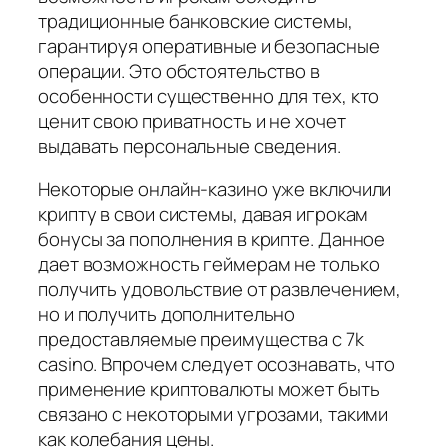
традиционные банковские системы,
гарантируя оперативные и безопасные
операции. Это обстоятельство в
особенности существенно для тех, кто
ценит свою приватность и не хочет
выдавать персональные сведения.
Некоторые онлайн-казино уже включили
крипту в свои системы, давая игрокам
бонусы за пополнения в крипте. Данное
дает возможность геймерам не только
получить удовольствие от развлечением,
но и получить дополнительно
предоставляемые преимущества с 7k
casino. Впрочем следует осознавать, что
применение криптовалюты может быть
связано с некоторыми угрозами, такими
как колебания цены.