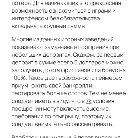
потерь. Для начинающих это прекрасная
возможность ознакомиться с играми и
интерфейсом без обязательства
вкладывать крупные суммы.
Многие из данных игорных заведений
показывают заманчивые поощрения при
небольших депозитах. Скажем, за первый
депозит в сумме всего 5 долларов можно
заполучить до ста фриспинов или бонус на
100%. Такое дает возможность геймерам
приумножить свой банкролл и
тестировать больше слотов. Тем не менее
следует иметь в виду, что в
7k
условия
поощрений могут включать высокие
требования по отыгрышу, поэтому их
следует внимательно рассматривать.
Вдобавок, минимальный порог внесения