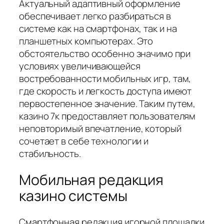
Актуальный адаптивный оформление
обеспечивает легко разбираться в
системе как на смартфонах, так и на
планшетных компьютерах. Это
обстоятельство особенно значимо при
условиях увеличивающейся
востребованности мобильных игр, там,
где скорость и легкость доступа имеют
первостепенное значение. Таким путем,
казино 7к предоставляет пользователям
неповторимый впечатление, который
сочетает в себе технологии и
стабильность.
Мобильная редакция
казино системы
Смартфонная редакция игорной площадки