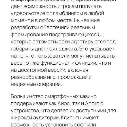
дает возможность игрокам получать
удовольствие от гэмблингом в любой
момент и в любом месте. Нынешние
разработки обеспечили реальным
формирование подстраивающихся UI,
которые автоматически адаптируются под
габариты дисплея гаджета. Это указывает
на то, что пользователи могут испытывать
весь тот же функционал и функции, что и
на десктопной версии, включая
разнообразие игр, промоакции и
надежные операции.
Большинство смартфонных казино
поддерживают как Айос, так и Android
устройства, что делает их доступными для
широкой аудитории. Клиенты имеют
возможность установить софт или