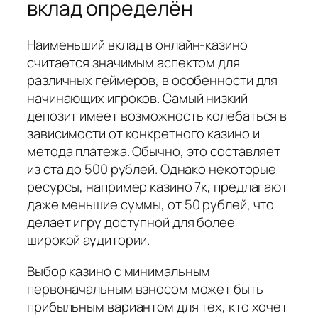
вклад определён
Наименьший вклад в онлайн-казино
считается значимым аспектом для
различных геймеров, в особенности для
начинающих игроков. Самый низкий
депозит имеет возможность колебаться в
зависимости от конкретного казино и
метода платежа. Обычно, это составляет
из ста до 500 рублей. Однако некоторые
ресурсы, например казино 7к, предлагают
даже меньшие суммы, от 50 рублей, что
делает игру доступной для более
широкой аудитории.
Выбор казино с минимальным
первоначальным взносом может быть
прибыльным вариантом для тех, кто хочет