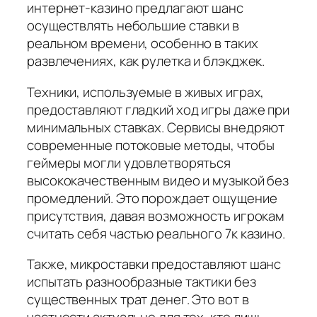
интернет-казино предлагают шанс
осуществлять небольшие ставки в
реальном времени, особенно в таких
развлечениях, как рулетка и блэкджек.
Техники, используемые в живых играх,
предоставляют гладкий ход игры даже при
минимальных ставках. Сервисы внедряют
современные потоковые методы, чтобы
геймеры могли удовлетворяться
высококачественным видео и музыкой без
промедлений. Это порождает ощущение
присутствия, давая возможность игрокам
считать себя частью реального 7к казино.
Также, микроставки предоставляют шанс
испытать разнообразные тактики без
существенных трат денег. Это вот в