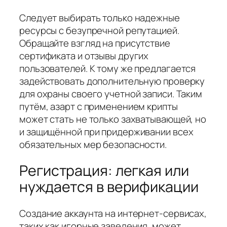
Следует выбирать только надежные
ресурсы с безупречной репутацией.
Обращайте взгляд на присутствие
сертификата и отзывы других
пользователей. К тому же предлагается
задействовать дополнительную проверку
для охраны своего учетной записи. Таким
путём, азарт с применением крипты
может стать не только захватывающей, но
и защищённой при придерживании всех
обязательных мер безопасности.
Регистрация: легкая или
нуждается в верификации
Создание аккаунта на интернет-сервисах,
таких как игорные заведения, может