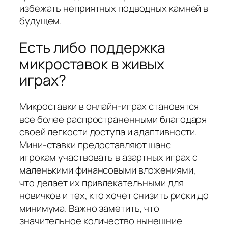
избежать неприятных подводных камней в
будущем.
Есть либо поддержка
микроставок в живых
играх?
Микроставки в онлайн-играх становятся
все более распространенными благодаря
своей легкости доступа и адаптивности.
Мини-ставки предоставляют шанс
игрокам участвовать в азартных играх с
маленькими финансовыми вложениями,
что делает их привлекательными для
новичков и тех, кто хочет снизить риски до
минимума. Важно заметить, что
значительное количество нынешние