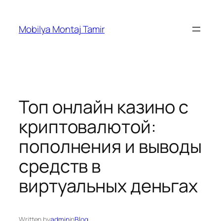
İçeriğe
geç
Mobilya Montaj Tamir
Топ онлайн казино с
криптовалютой:
пополнения и выводы
средств в
виртуальных деньгах
Written by
admin
in
Blog