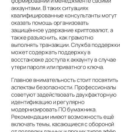
формировании и менеджменте своими
аккаунтами. В таких ситуациях
квалифицированные консультанты могут
оказать помощь организовать
защищённое удержание криптовалют, а
также разъяснить, как грамотно
выполнять транзакции. Служба поддержки
может содержать поддержку в
восстановке доступа к аккаунту в случае
утери пароля или приватного ключа.
Главное внимательность стоит посвятить
аспектам безопасности. Профессионалы
советуют задействовать двухфакторную
идентификацию и регулярно
модернизировать ПО бумажника.
Рекомендации имеют возможность ещё
включать темы, касающиеся с обороной
от подделки данных и прочих типов афёр.