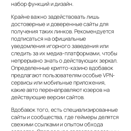
набор функций и дизайн.
Крайне важно задействовать лишь
достоверные и доверенные сайты для
получения таких линков. Рекомендуется
подписаться на официальные
уведомления игорного заведения или
следить за их медиа-платформами, чтобы
непрерывно знать о действующих зеркал.
Определенные крипто-казино вдобавок
предлагают пользователям особые VPN-
сервисы или мобильные приложения,
какие авто перенаправляют юзеров на
действующие версии сайтов.
Вдобавок того, есть специализированные
сайты и сообщества, где геймеры делятся
свежими ссылками и опытом обхода