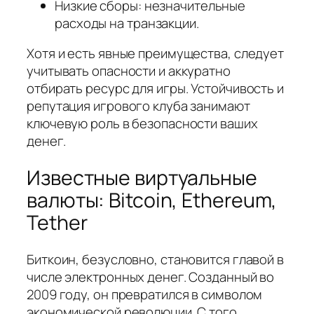
Низкие сборы: незначительные
расходы на транзакции.
Хотя и есть явные преимущества, следует
учитывать опасности и аккуратно
отбирать ресурс для игры. Устойчивость и
репутация игрового клуба занимают
ключевую роль в безопасности ваших
денег.
Известные виртуальные
валюты: Bitcoin, Ethereum,
Tether
Биткоин, безусловно, становится главой в
числе электронных денег. Созданный во
2009 году, он превратился в символом
экономической революции. С того