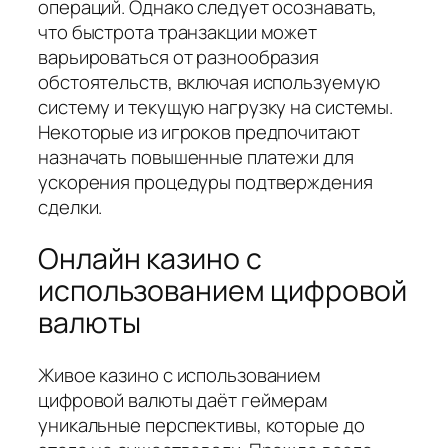
операций. Однако следует осознавать,
что быстрота транзакции может
варьироваться от разнообразия
обстоятельств, включая используемую
систему и текущую нагрузку на системы.
Некоторые из игроков предпочитают
назначать повышенные платежи для
ускорения процедуры подтверждения
сделки.
Онлайн казино с
использованием цифровой
валюты
Живое казино с использованием
цифровой валюты даёт геймерам
уникальные перспективы, которые до