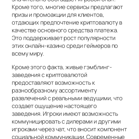
Кроме того, многие сервисы предлагают
призы и промоакции для клиентов,
отдающих предпочтение криптовалюту в
качестве основного средства платежа.
Это поддерживает рост популярности
этих онлайн-казино среди геймеров по
всему миру.
Кроме этого факта, живые гэмблинг-
заведения с криптовалютой
предоставляют возможность к
разнообразному ассортименту
развлечений с реальными ведущими, что
создает ощущение настоящего
заведения. Игроки имеют возможность
коммуницировать с дилерами и другими
игроками через чат, что вносит компонент
социальной коммуникации. Современные