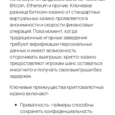
Bitcoin, Ethereum и прочие. Ключевое
разница биткоин-казино от стандартных
виртуальных казино проявляется в
анонимности и скорости финансовых
операций. Пока момент, когда
традиционные игорные заведения
требуют верификации персональных
данных и имеют возможность
отсрочивать выигрыши, крипто-казино
предоставляют игрокам шанс оставаться
инкогнито и получать свои выигрыши без
задержек.
Ключевые преимущества криптовалютных
казино включают:
Приватность: геймеры способны
сохранять конфиденциальность