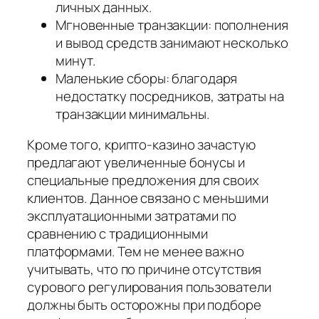
личных данных.
Мгновенные транзакции: пополнения
и вывод средств занимают несколько
минут.
Маленькие сборы: благодаря
недостатку посредников, затраты на
транзакции минимальны.
Кроме того, крипто-казино зачастую
предлагают увеличенные бонусы и
специальные предложения для своих
клиентов. Данное связано с меньшими
эксплуатационными затратами по
сравнению с традиционными
платформами. Тем не менее важно
учитывать, что по причине отсутствия
сурового регулирования пользователи
должны быть осторожны при подборе