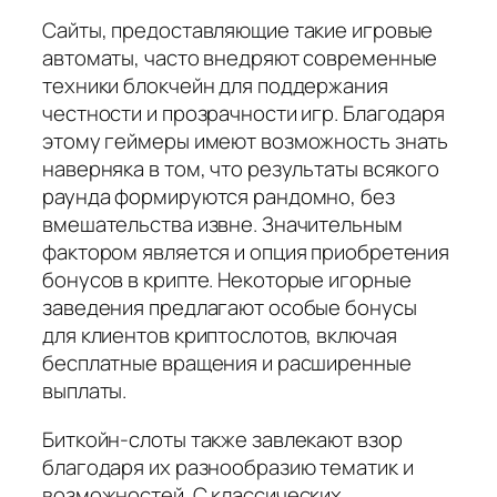
Сайты, предоставляющие такие игровые
автоматы, часто внедряют современные
техники блокчейн для поддержания
честности и прозрачности игр. Благодаря
этому геймеры имеют возможность знать
наверняка в том, что результаты всякого
раунда формируются рандомно, без
вмешательства извне. Значительным
фактором является и опция приобретения
бонусов в крипте. Некоторые игорные
заведения предлагают особые бонусы
для клиентов криптослотов, включая
бесплатные вращения и расширенные
выплаты.
Биткойн-слоты также завлекают взор
благодаря их разнообразию тематик и
возможностей. С классических