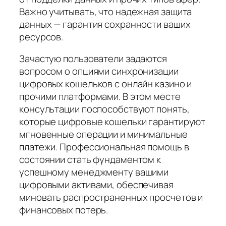
Важно учитывать, что надежная защита
данных — гарантия сохранности ваших
ресурсов.
Зачастую пользователи задаются
вопросом о опциями синхронизации
цифровых кошельков с онлайн казино и
прочими платформами. В этом месте
консультации поспособствуют понять,
которые цифровые кошельки гарантируют
мгновенные операции и минимальные
платежи. Профессиональная помощь в
состоянии стать фундаментом к
успешному менеджменту вашими
цифровыми активами, обеспечивая
миновать распространенных просчетов и
финансовых потерь.