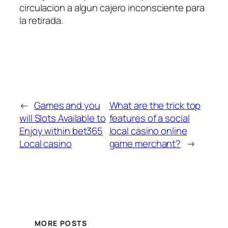
circulacion a algun cajero inconsciente para
la retirada.
←
Games and you
What are the trick top
will Slots Available to
features of a social
Enjoy within bet365
local casino online
Local casino
game merchant?
→
MORE POSTS