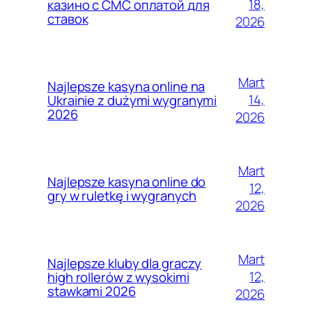
18,
казино с СМС оплатой для
ставок
2026
Mart
Najlepsze kasyna online na
14,
Ukrainie z dużymi wygranymi
2026
2026
Mart
Najlepsze kasyna online do
12,
gry w ruletkę i wygranych
2026
Mart
Najlepsze kluby dla graczy
12,
high rollerów z wysokimi
stawkami 2026
2026