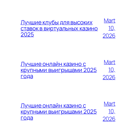
Mart
Лучшие клубы для высоких
10,
ставок в виртуальных казино
2025
2026
Mart
Лучшие онлайн казино с
10,
крупными выигрышами 2025
года
2026
Mart
Лучшие онлайн казино с
10,
крупными выигрышами 2025
года
2026