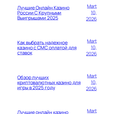
Mart
Лучшие Онлайн Казино
10,
России С Крупными
Выигрышами 2025
2026
Mart
Как выбрать надежное
10,
казино с СМС оплатой для
ставок
2026
Mart
Обзор лучших
10,
криптовалютных казино для
игры в 2025 году
2026
Mart
Лучшие онлайн казино