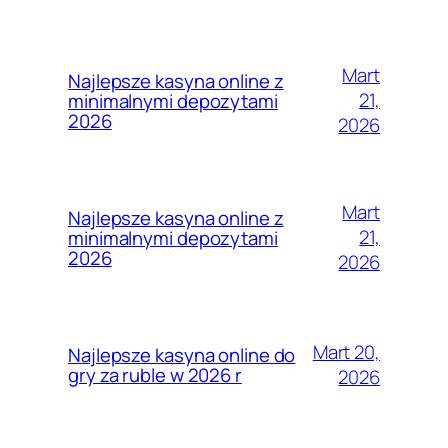
Mart
Najlepsze kasyna online z
21,
minimalnymi depozytami
2026
2026
Mart
Najlepsze kasyna online z
21,
minimalnymi depozytami
2026
2026
Mart 20,
Najlepsze kasyna online do
gry za ruble w 2026 r
2026