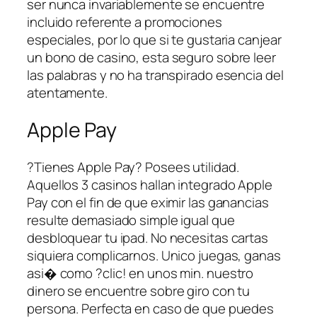
ser nunca invariablemente se encuentre
incluido referente a promociones
especiales, por lo que si te gustaria canjear
un bono de casino, esta seguro sobre leer
las palabras y no ha transpirado esencia del
atentamente.
Apple Pay
?Tienes Apple Pay? Posees utilidad.
Aquellos 3 casinos hallan integrado Apple
Pay con el fin de que eximir las ganancias
resulte demasiado simple igual que
desbloquear tu ipad. No necesitas cartas
siquiera complicarnos. Unico juegas, ganas
asi� como ?clic! en unos min. nuestro
dinero se encuentre sobre giro con tu
persona. Perfecta en caso de que puedes