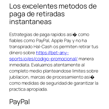
Los excelentes metodos de
paga de retiradas
instantaneas
Estrategias de paga rapidos asi� como
fiables como PayPal, Apple Pay y no ha
transpirado Hal-Cash os permiten retirar tus
dinero sobre
https://bet-any-
sports.io/es/codigo-promocional/
manera
inmediata. Evaluamos atentamente al
completo medio planteandose limites sobre
jubilacion, marcas de procesamiento asi�
como medidas de seguridad de garantizar la
practica apropiada.
PayPal