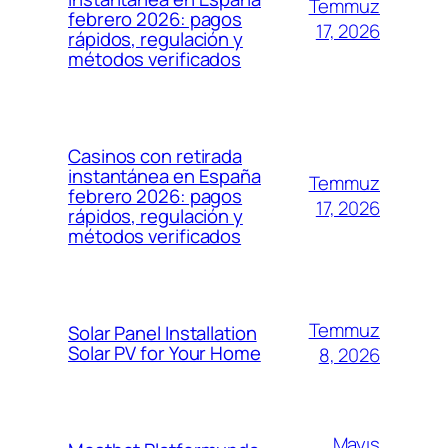
Temmuz
febrero 2026: pagos
17, 2026
rápidos, regulación y
métodos verificados
Casinos con retirada
instantánea en España
Temmuz
febrero 2026: pagos
17, 2026
rápidos, regulación y
métodos verificados
Temmuz
Solar Panel Installation
Solar PV for Your Home
8, 2026
Mayıs