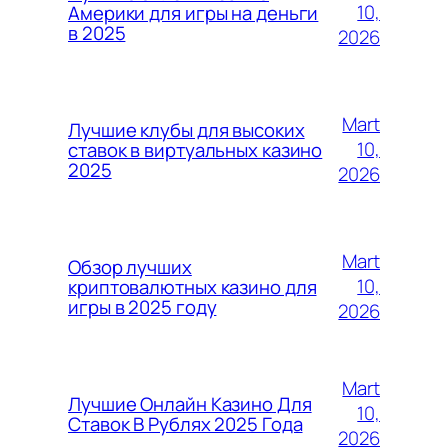
10,
Америки для игры на деньги
в 2025
2026
Mart
Лучшие клубы для высоких
10,
ставок в виртуальных казино
2025
2026
Mart
Обзор лучших
10,
криптовалютных казино для
игры в 2025 году
2026
Mart
Лучшие Онлайн Казино Для
10,
Ставок В Рублях 2025 Года
2026