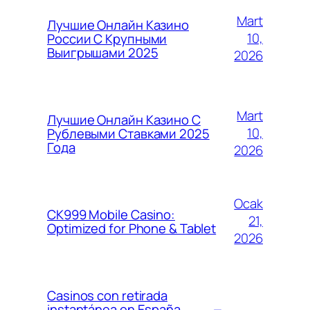
Mart
Лучшие Онлайн Казино
10,
России С Крупными
Выигрышами 2025
2026
Mart
Лучшие Онлайн Казино С
10,
Рублевыми Ставками 2025
Года
2026
Ocak
CK999 Mobile Casino:
21,
Optimized for Phone & Tablet
2026
Casinos con retirada
instantánea en España