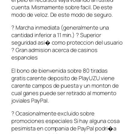
cuenta. Mismamente sobre facil. De este
modo de veloz. De este modo de seguro.
? Marcha inmediata (generalmente una
cantidad inferior a 11 min.) ? Superior
seguridad asi� como proteccion del usuario
? Gran admision acerca de casinos
espanoles
El bono de bienvenida sobre 80 tiradas
gratis carente deposito de PlayUZU viene
carente campos de puesta y un monton de
cual ganes puede ser retirado al momento
joviales PayPal.
? Ocasionalmente excluido sobre
promociones especiales Si hay alguna cosa
pesimista en compania de PayPal podri�a