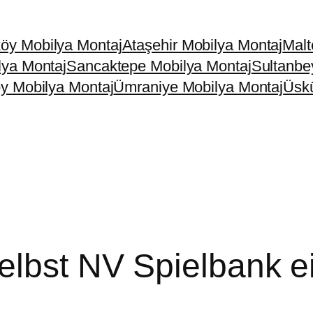
öy Mobilya Montaj
Ataşehir Mobilya Montaj
Malt
lya Montaj
Sancaktepe Mobilya Montaj
Sultanbe
 Mobilya Montaj
Ümraniye Mobilya Montaj
Üskü
elbst NV Spielbank e