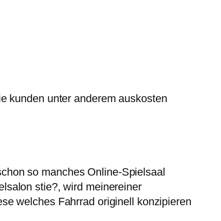
Die kunden unter anderem auskosten
schon so manches Online-Spielsaal
salon stie?, wird meinereiner
e welches Fahrrad originell konzipieren