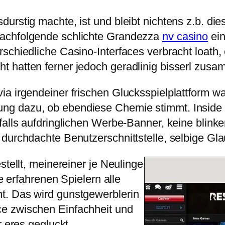
urstig machte, ist und bleibt nichtens z.b. d
nachfolgende schlichte Grandezza
nv casino
ein
schiedliche Casino-Interfaces verbracht loath, 
 hatten ferner jedoch geradlinig bisserl zusa
a irgendeiner frischen Glucksspielplattform wa
ng dazu, ob ebendiese Chemie stimmt. Inside
sfalls aufdringlichen Werbe-Banner, keine bli
durchdachte Benutzerschnittstelle, selbige Gla
stellt, meinereiner je Neulinge
ie erfahrenen Spielern alle
t. Das wird gunstgewerblerin
e zwischen Einfachheit und
r eres gegluckt.