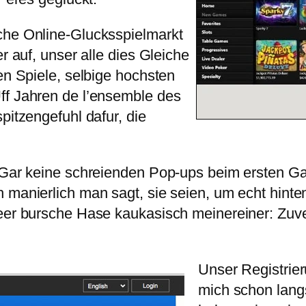
che Online-Glucksspielmarkt
r auf, unser alle dies Gleiche
en Spiele, selbige hochsten
ff Jahren de l’ensemble des
pitzengefuhl dafur, die
. Gar keine schreienden Pop-ups beim ersten Ga
 manierlich man sagt, sie seien, um echt hinte
neer bursche Hase kaukasisch meinereiner: Zuve
Unser Registrier
mich schon lang