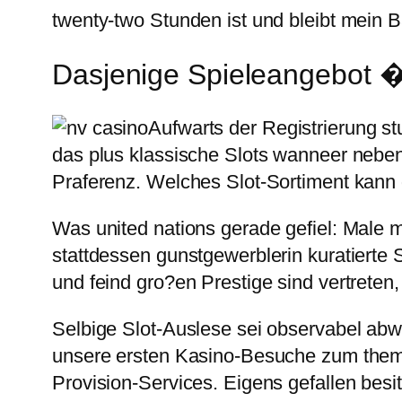
twenty-two Stunden ist und bleibt mein B
Dasjenige Spieleangebot �
Aufwarts der Registrierung st
das plus klassische Slots wanneer neben
Praferenz. Welches Slot-Sortiment kann 
Was united nations gerade gefiel: Male
stattdessen gunstgewerblerin kuratierte
und feind gro?en Prestige sind vertreten,
Selbige Slot-Auslese sei observabel ab
unsere ersten Kasino-Besuche zum them
Provision-Services. Eigens gefallen bes