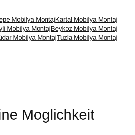
epe Mobilya Montaj
Kartal Mobilya Montaj
yli Mobilya Montaj
Beykoz Mobilya Montaj
dar Mobilya Montaj
Tuzla Mobilya Montaj
ine Moglichkeit