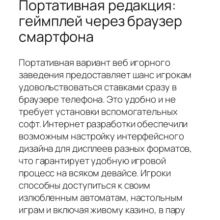
Портативная редакция:
геймплей через браузер
смартфона
Портативная вариант веб игорного
заведения предоставляет шанс игрокам
удовольствоваться ставками сразу в
браузере телефона. Это удобно и не
требует установки вспомогательных
софт. Интернет разработки обеспечили
возможным настройку интерфейсного
дизайна для дисплеев разных форматов,
что гарантирует удобную игровой
процесс на всяком девайсе. Игроки
способны доступиться к своим
излюбленным автоматам, настольным
играм и включая живому казино, в пару