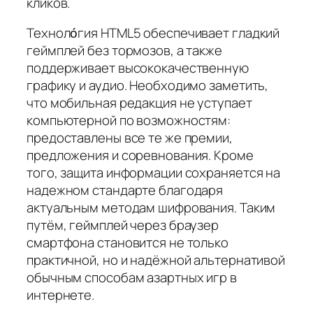
кликов.
Техноло́гия HTML5 обеспечивает гладкий
геймплей без тормозов, а также
поддерживает высококачественную
графику и аудио. Необходимо заметить,
что мобильная редакция не уступает
компьютерной по возможностям:
предоставлены все те же премии,
предложения и соревнования. Кроме
того, защита информации сохраняется на
надежном стандарте благодаря
актуальным методам шифрования. Таким
путём, геймплей через браузер
смартфона становится не только
практичной, но и надёжной альтернативой
обычным способам азартных игр в
интернете.