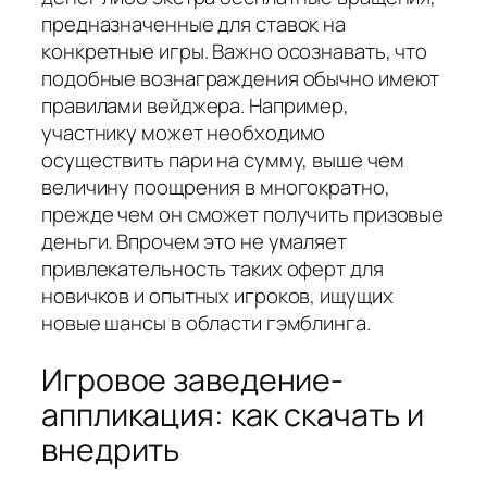
предназначенные для ставок на
конкретные игры. Важно осознавать, что
подобные вознаграждения обычно имеют
правилами вейджера. Например,
участнику может необходимо
осуществить пари на сумму, выше чем
величину поощрения в многократно,
прежде чем он сможет получить призовые
деньги. Впрочем это не умаляет
привлекательность таких оферт для
новичков и опытных игроков, ищущих
новые шансы в области гэмблинга.
Игровое заведение-
аппликация: как скачать и
внедрить