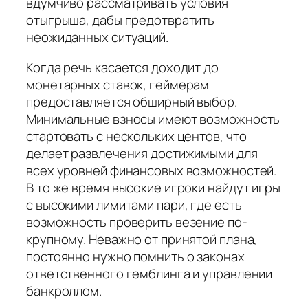
вдумчиво рассматривать условия
отыгрыша, дабы предотвратить
неожиданных ситуаций.
Когда речь касается доходит до
монетарных ставок, геймерам
предоставляется обширный выбор.
Минимальные взносы имеют возможность
стартовать с нескольких центов, что
делает развлечения достижимыми для
всех уровней финансовых возможностей.
В то же время высокие игроки найдут игры
с высокими лимитами пари, где есть
возможность проверить везение по-
крупному. Неважно от принятой плана,
постоянно нужно помнить о законах
ответственного гемблинга и управлении
банкроллом.