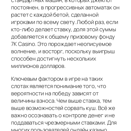
стандартных машин, в которых джекпот
постоянен, в прогрессивных автоматах он
растет с каждой бетой, сделанной
игроками по всему свету. Любой раз, если
кто-либо делает ставку, доля этой суммы
добавляется к общему призовому фонду
7K Casino. Это порождает неописуемое
волнение, и восторг, поскольку выигрыш
способен достигнуть нескольких
миллионов долларов.
Ключевым фактором в игре на таких
слотах является понимание того, что
вероятности на победу зависят от
величины взноса. Чем выше ставка, тем
выше возможностей сорвать куш. Всё же
важно осознавать о контроле денег и не
поддаваться чрезмерными ставками. Для
многих пользователей онлайн казино