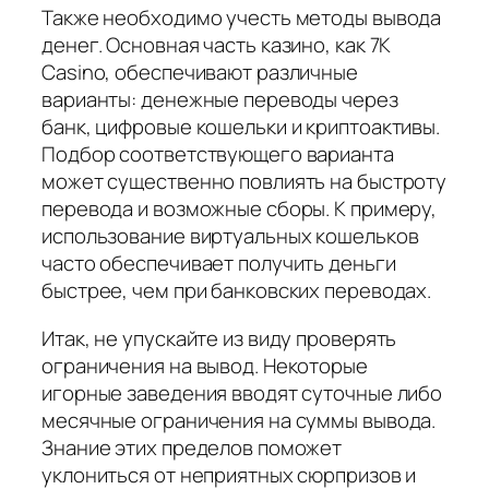
Также необходимо учесть методы вывода
денег. Основная часть казино, как 7K
Casino, обеспечивают различные
варианты: денежные переводы через
банк, цифровые кошельки и криптоактивы.
Подбор соответствующего варианта
может существенно повлиять на быстроту
перевода и возможные сборы. К примеру,
использование виртуальных кошельков
часто обеспечивает получить деньги
быстрее, чем при банковских переводах.
Итак, не упускайте из виду проверять
ограничения на вывод. Некоторые
игорные заведения вводят суточные либо
месячные ограничения на суммы вывода.
Знание этих пределов поможет
уклониться от неприятных сюрпризов и