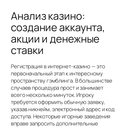
Анализ казино:
создание аккаунта,
акции и денежные
ставки
Регистрация в интернет-казино — это
первоначальный этап к интересному
пространству гэмблинга. В большинстве
случаев процедура прост и занимает
всего несколько минуток. Игроку
требуется оформить обычную заявку,
указав никнейм, электронный адрес и код
доступа. Некоторые игорные заведения
вправе запросить дополнительные