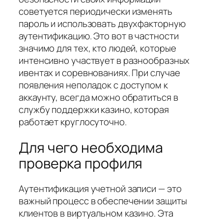
советуется периодически изменять
пароль и использовать двухфакторную
аутентификацию. Это вот в частности
значимо для тех, кто людей, которые
интенсивно участвует в разнообразных
ивентах и соревнованиях. При случае
появления неполадок с доступом к
аккаунту, всегда можно обратиться в
службу поддержки казино, которая
работает круглосуточно.
Для чего необходима
проверка профиля
Аутентификация учетной записи — это
важный процесс в обеспечении защиты
клиентов в виртуальном казино. Эта