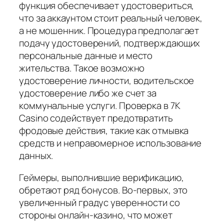
функция обеспечивает удостовериться,
что за аккаунтом стоит реальный человек,
а не мошенник. Процедура предполагает
подачу удостоверений, подтверждающих
персональные данные и место
жительства. Такое возможно
удостоверение личности, водительское
удостоверение либо же счет за
коммунальные услуги. Проверка в 7K
Casino содействует предотвратить
фродовые действия, такие как отмывка
средств и неправомерное использование
данных.
Геймеры, выполнившие верификацию,
обретают ряд бонусов. Во-первых, это
увеличенный градус уверенности со
стороны онлайн-казино, что может