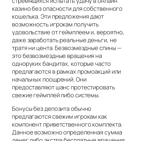
стремящихся испытать удачу в онлайн
казино без опасности для собственного
кошелька. Эти предложения дают
возможность игрокам получить
удовольствие от геймплеем и, вероятно,
даже заработать реальные деньги, не
тратя ни цента. Безвозмездные спины —
это безвозмездные вращения на
одноруких бандитах, которые часто
предлагаются в рамках промоакций или
начальных поощрений. Они
предоставляют шанс протестировать
свежие геймплей либо системы.
Бонусы без депозита обычно
предлагаются свежим игрокам как
компонент приветственного комплекта.
Данное возможно определенная сумма
денег либо экстра бесплатные вращения,