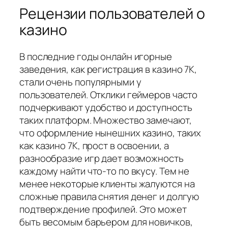
Рецензии пользователей о
казино
В последние годы онлайн игорные
заведения, как регистрация в казино 7К,
стали очень популярными у
пользователей. Отклики геймеров часто
подчеркивают удобство и доступность
таких платформ. Множество замечают,
что оформление нынешних казино, таких
как казино 7К, прост в освоении, а
разнообразие игр дает возможность
каждому найти что-то по вкусу. Тем не
менее некоторые клиенты жалуются на
сложные правила снятия денег и долгую
подтверждение профилей. Это может
быть весомым барьером для новичков,