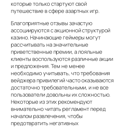
которые только стартуют свой
путешествие в сфере азартных игр.
Благоприятные отзывы зачастую
ассоциируются с акционной структурой
казино. Начинающие геймеры могут
рассчитывать на значительные
приветственные премии, а лояльные
клиенты воспользуются различные акции
и предложения. Тем не менее
необходимо учитывать, что требования
вейджера привилегий часто оказываются
достаточно требовательными, и не все
пользователи довольны их сложностью.
Некоторые из этих рекомендуют
внимательно читать регламент перед
началом развлечения, чтобы
предотвратить негативных