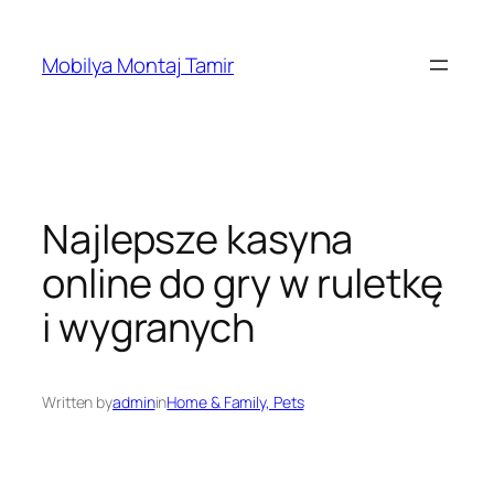
İçeriğe
geç
Mobilya Montaj Tamir
Najlepsze kasyna
online do gry w ruletkę
i wygranych
Written by
admin
in
Home & Family, Pets