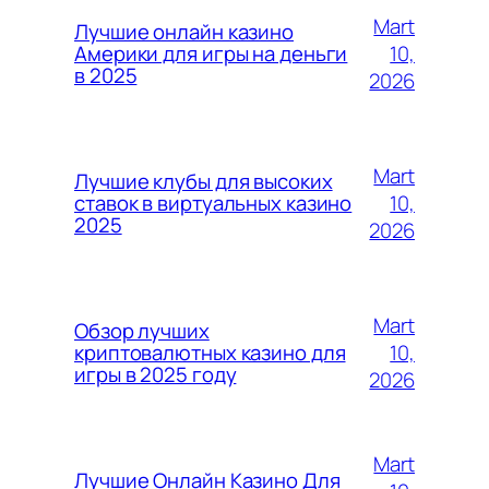
Mart
Лучшие онлайн казино
10,
Америки для игры на деньги
в 2025
2026
Mart
Лучшие клубы для высоких
10,
ставок в виртуальных казино
2025
2026
Mart
Обзор лучших
10,
криптовалютных казино для
игры в 2025 году
2026
Mart
Лучшие Онлайн Казино Для