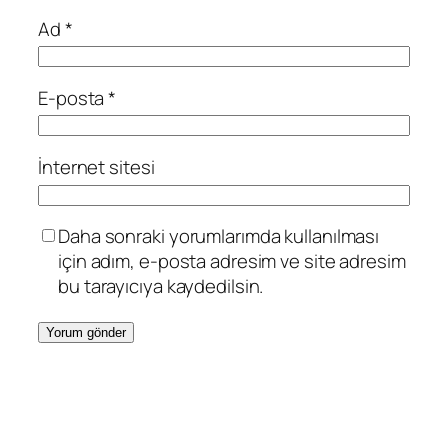
Ad
*
E-posta
*
İnternet sitesi
Daha sonraki yorumlarımda kullanılması
için adım, e-posta adresim ve site adresim
bu tarayıcıya kaydedilsin.