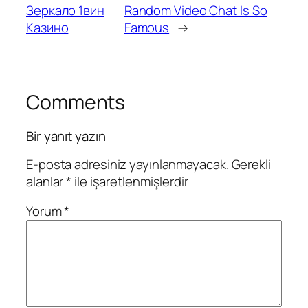
Зеркало 1вин
Random Video Chat Is So
Казино
Famous
→
Comments
Bir yanıt yazın
E-posta adresiniz yayınlanmayacak.
Gerekli
alanlar
*
ile işaretlenmişlerdir
Yorum
*