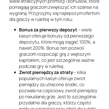
wiele atrakcyjnych promocji i bonusów, które
pomagają graczom zwiększyć ich szanse na
wygraną. Przyjrzyjmy się najlepszym ofertom
dla graczy w ruletkę w tym roku.
Bonus za pierwszy depozyt
– wiele
kasyn oferuje bonusy od pierwszego
depozytu, które mogą sięgać 100%, a
nawet 200%. Bonus ten pozwoli
graczom rozpocząć grę z większym
kapitałem, co jest szczególnie ważne
podczas gry w ruletkę.
Zwrot pieniędzy za straty
– kilka
popularnych kasyn oferuje zwrot
pieniędzy za utracone środki, co
pozwala na częściowy zwrot pieniędzy
po nieudanej grze. Jest to szczególnie
przydatne dla graczy, którzy często
próbują szczęścia przy stole do ruletki.