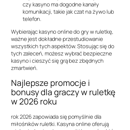
czy kasyno ma dogodne kanały
komunikacji, takie jak czat na żywo lub
telefon.
Wybierając kasyno online do gry w ruletkę,
ważne jest dokładne przestudiowanie
wszystkich tych aspektów. Stosując się do
tych zaleceń, możesz wybrać bezpieczne
kasyno i cieszyć się grą bez zbędnych
zmartwień.
Najlepsze promocje i
bonusy dla graczy w ruletkę
w 2026 roku
rok 2026 zapowiada się pomyślnie dla
miłośników ruletki. Kasyna online oferują