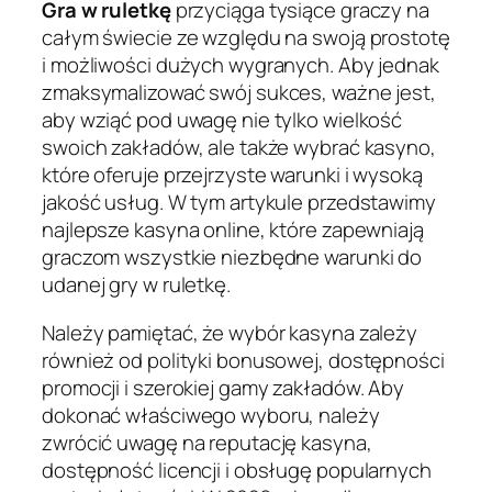
Gra w ruletkę
przyciąga tysiące graczy na
całym świecie ze względu na swoją prostotę
i możliwości dużych wygranych. Aby jednak
zmaksymalizować swój sukces, ważne jest,
aby wziąć pod uwagę nie tylko wielkość
swoich zakładów, ale także wybrać kasyno,
które oferuje przejrzyste warunki i wysoką
jakość usług. W tym artykule przedstawimy
najlepsze kasyna online, które zapewniają
graczom wszystkie niezbędne warunki do
udanej gry w ruletkę.
Należy pamiętać, że wybór kasyna zależy
również od polityki bonusowej, dostępności
promocji i szerokiej gamy zakładów. Aby
dokonać właściwego wyboru, należy
zwrócić uwagę na reputację kasyna,
dostępność licencji i obsługę popularnych