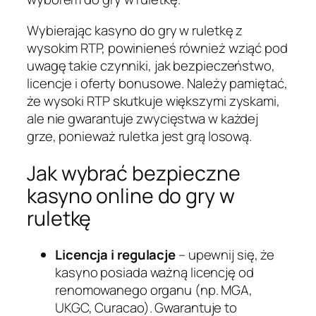
Wybierając kasyno do gry w ruletkę z
wysokim RTP, powinieneś również wziąć pod
uwagę takie czynniki, jak bezpieczeństwo,
licencje i oferty bonusowe. Należy pamiętać,
że wysoki RTP skutkuje większymi zyskami,
ale nie gwarantuje zwycięstwa w każdej
grze, ponieważ ruletka jest grą losową.
Jak wybrać bezpieczne
kasyno online do gry w
ruletkę
Licencja i regulacje
– upewnij się, że
kasyno posiada ważną licencję od
renomowanego organu (np. MGA,
UKGC, Curacao). Gwarantuje to