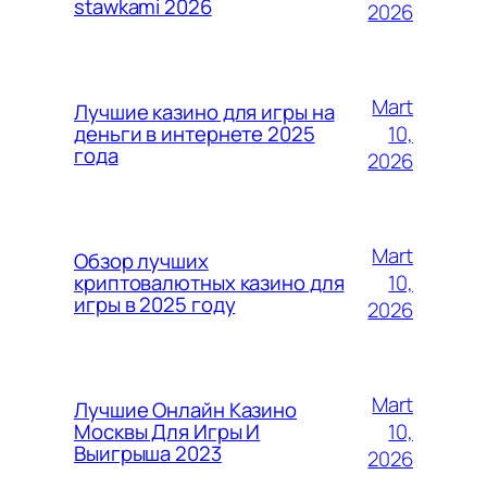
stawkami 2026
2026
Mart
Лучшие казино для игры на
10,
деньги в интернете 2025
года
2026
Mart
Обзор лучших
10,
криптовалютных казино для
игры в 2025 году
2026
Mart
Лучшие Онлайн Казино
10,
Москвы Для Игры И
Выигрыша 2023
2026