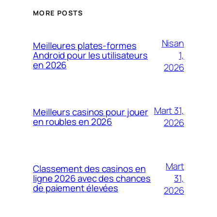
MORE POSTS
Nisan
Meilleures plates-formes
1,
Android pour les utilisateurs
en 2026
2026
Mart 31,
Meilleurs casinos pour jouer
en roubles en 2026
2026
Mart
Classement des casinos en
31,
ligne 2026 avec des chances
de paiement élevées
2026