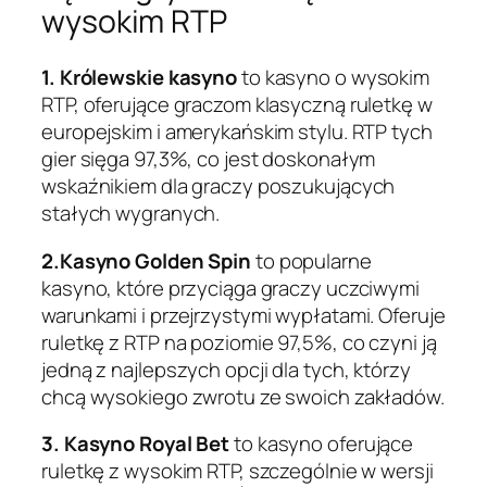
wysokim RTP
1. Królewskie kasyno
to kasyno o wysokim
RTP, oferujące graczom klasyczną ruletkę w
europejskim i amerykańskim stylu. RTP tych
gier sięga 97,3%, co jest doskonałym
wskaźnikiem dla graczy poszukujących
stałych wygranych.
2.Kasyno Golden Spin
to popularne
kasyno, które przyciąga graczy uczciwymi
warunkami i przejrzystymi wypłatami. Oferuje
ruletkę z RTP na poziomie 97,5%, co czyni ją
jedną z najlepszych opcji dla tych, którzy
chcą wysokiego zwrotu ze swoich zakładów.
3. Kasyno Royal Bet
to kasyno oferujące
ruletkę z wysokim RTP, szczególnie w wersji