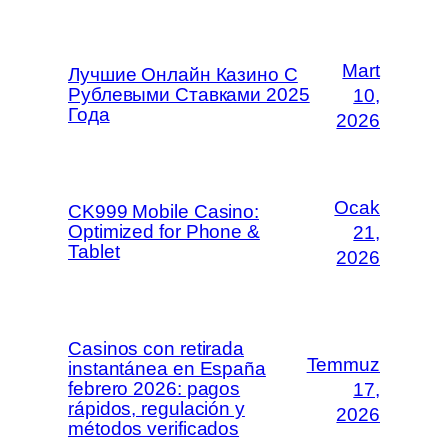
Mart
Лучшие Онлайн Казино С
Рублевыми Ставками 2025
10,
Года
2026
Ocak
CK999 Mobile Casino:
Optimized for Phone &
21,
Tablet
2026
Casinos con retirada
Temmuz
instantánea en España
febrero 2026: pagos
17,
rápidos, regulación y
2026
métodos verificados