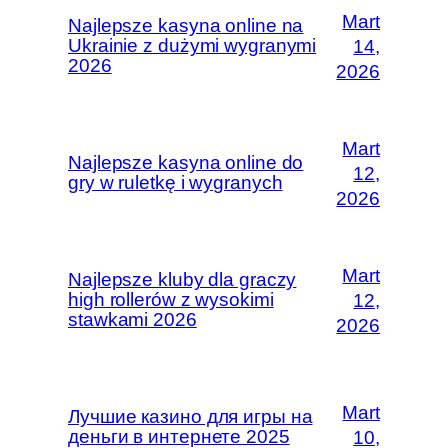
Mart
Najlepsze kasyna online na
Ukrainie z dużymi wygranymi
14,
2026
2026
Mart
Najlepsze kasyna online do
12,
gry w ruletkę i wygranych
2026
Mart
Najlepsze kluby dla graczy
high rollerów z wysokimi
12,
stawkami 2026
2026
Mart
Лучшие казино для игры на
деньги в интернете 2025
10,