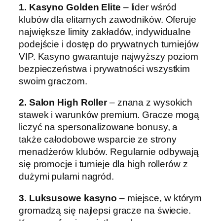
1. Kasyno Golden Elite
– lider wśród
klubów dla elitarnych zawodników. Oferuje
największe limity zakładów, indywidualne
podejście i dostęp do prywatnych turniejów
VIP. Kasyno gwarantuje najwyższy poziom
bezpieczeństwa i prywatności wszystkim
swoim graczom.
2. Salon High Roller
– znana z wysokich
stawek i warunków premium. Gracze mogą
liczyć na spersonalizowane bonusy, a
także całodobowe wsparcie ze strony
menadżerów klubów. Regularnie odbywają
się promocje i turnieje dla high rollerów z
dużymi pulami nagród.
3. Luksusowe kasyno
– miejsce, w którym
gromadzą się najlepsi gracze na świecie.