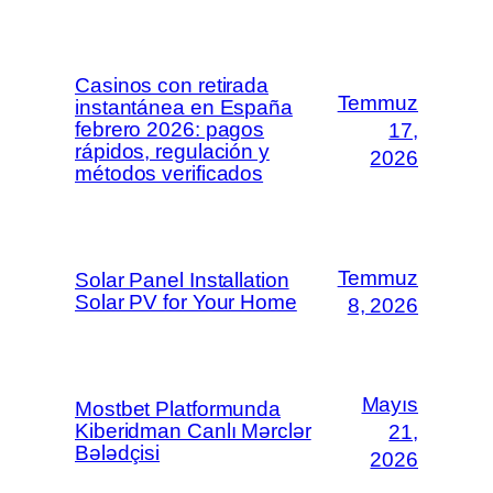
Casinos con retirada
Temmuz
instantánea en España
febrero 2026: pagos
17,
rápidos, regulación y
2026
métodos verificados
Temmuz
Solar Panel Installation
Solar PV for Your Home
8, 2026
Mayıs
Mostbet Platformunda
Kiberidman Canlı Mərclər
21,
Bələdçisi
2026