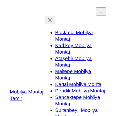
İçeriğe
geç
Bostancı Mobilya
Montaj
Kadıköy Mobilya
Montaj
Ataşehir Mobilya
Montaj
Maltepe Mobilya
Montaj
Kartal Mobilya Montaj
Pendik Mobilya Montaj
Mobilya Montaj
Sancaktepe Mobilya
Tamir
Montaj
Sultanbeyli Mobilya