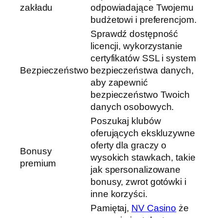
zakładu
odpowiadające Twojemu
budżetowi i preferencjom.
Sprawdź dostępność
licencji, wykorzystanie
certyfikatów SSL i system
Bezpieczeństwo
bezpieczeństwa danych,
aby zapewnić
bezpieczeństwo Twoich
danych osobowych.
Poszukaj klubów
oferujących ekskluzywne
oferty dla graczy o
Bonusy
wysokich stawkach, takie
premium
jak spersonalizowane
bonusy, zwrot gotówki i
inne korzyści.
Pamiętaj,
NV Casino
że