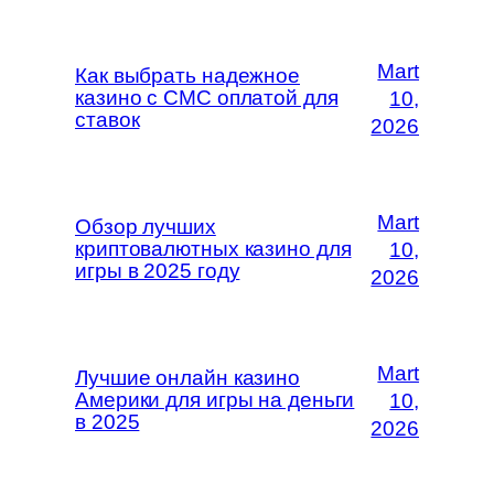
Mart
Как выбрать надежное
казино с СМС оплатой для
10,
ставок
2026
Mart
Обзор лучших
криптовалютных казино для
10,
игры в 2025 году
2026
Mart
Лучшие онлайн казино
Америки для игры на деньги
10,
в 2025
2026