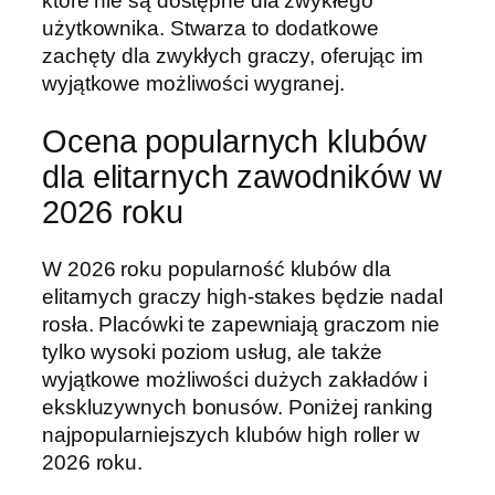
które nie są dostępne dla zwykłego
użytkownika. Stwarza to dodatkowe
zachęty dla zwykłych graczy, oferując im
wyjątkowe możliwości wygranej.
Ocena popularnych klubów
dla elitarnych zawodników w
2026 roku
W 2026 roku popularność klubów dla
elitarnych graczy high-stakes będzie nadal
rosła. Placówki te zapewniają graczom nie
tylko wysoki poziom usług, ale także
wyjątkowe możliwości dużych zakładów i
ekskluzywnych bonusów. Poniżej ranking
najpopularniejszych klubów high roller w
2026 roku.