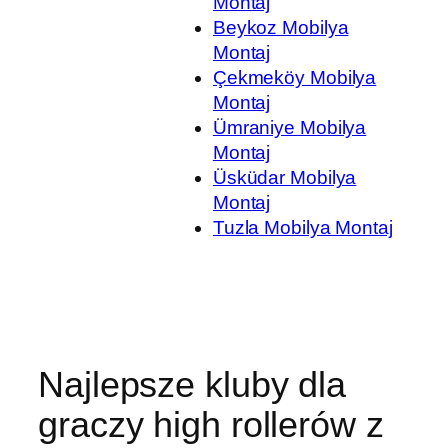
Montaj
Beykoz Mobilya
Montaj
Çekmeköy Mobilya
Montaj
Ümraniye Mobilya
Montaj
Üsküdar Mobilya
Montaj
Tuzla Mobilya Montaj
Najlepsze kluby dla
graczy high rollerów z