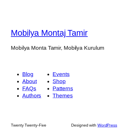
Mobilya Montaj Tamir
Mobilya Monta Tamir, Mobilya Kurulum
Blog
Events
About
Shop
FAQs
Patterns
Authors
Themes
Twenty Twenty-Five
Designed with
WordPress