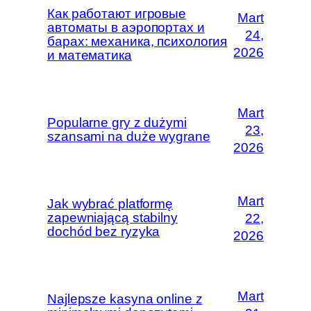
Как работают игровые
Mart
автоматы в аэропортах и
24,
барах: механика, психология
2026
и математика
Mart
Popularne gry z dużymi
23,
szansami na duże wygrane
2026
Mart
Jak wybrać platformę
zapewniającą stabilny
22,
dochód bez ryzyka
2026
Mart
Najlepsze kasyna online z