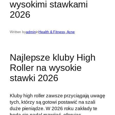
wysokimi stawkami
2026
Written by
admin
in
Health & Fitness, Acne
Najlepsze kluby High
Roller na wysokie
stawki 2026
Kluby high roller zawsze przyciągają uwagę
tych, którzy są gotowi postawić na szali
duże pieniądze. W 2026 roku zakłady te
będą się nadal rozwijać, oferując