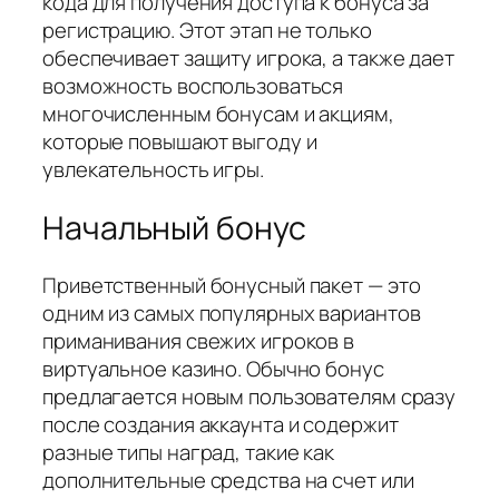
кода для получения доступа к бонуса за
регистрацию. Этот этап не только
обеспечивает защиту игрока, а также дает
возможность воспользоваться
многочисленным бонусам и акциям,
которые повышают выгоду и
увлекательность игры.
Начальный бонус
Приветственный бонусный пакет — это
одним из самых популярных вариантов
приманивания свежих игроков в
виртуальное казино. Обычно бонус
предлагается новым пользователям сразу
после создания аккаунта и содержит
разные типы наград, такие как
дополнительные средства на счет или