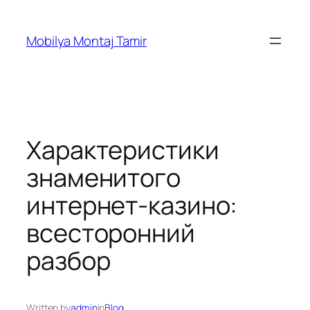
İçeriğe
geç
Mobilya Montaj Tamir
Характеристики
знаменитого
интернет-казино:
всесторонний
разбор
Written by
admin
in
Blog