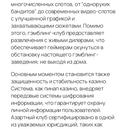
многочисленных слотов, от "одноруких
бандитов" до современных видео-слотов
с улучшенной графикой и
захватывающими сюжетами. Помимо
этого, гэмблинг-клуб предоставляет
развлечения с живыми дилерами, что
обеспечивает геймерам окунуться в
обстановку настоящего гэмблинг-
заведения, не выходя из дома.
Основным моментом становится также
защищенность и стабильность казино.
Система, как пинап казино, внедряет
передовые системы шифрования
информации, что гарантирует охрану
личной информации пользователей.
Азартный клуб сертифицировано в одной
из уважаемых юрисдикций, таких как