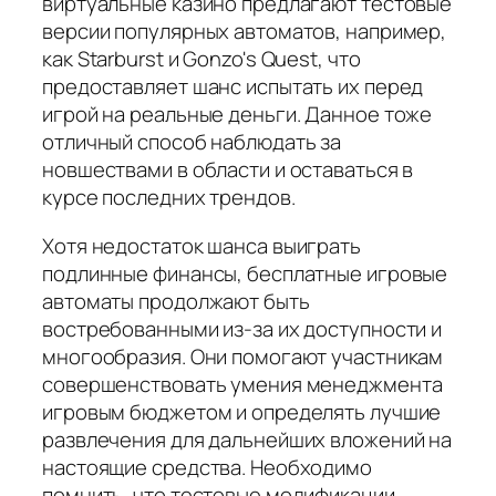
виртуальные казино предлагают тестовые
версии популярных автоматов, например,
как Starburst и Gonzo's Quest, что
предоставляет шанс испытать их перед
игрой на реальные деньги. Данное тоже
отличный способ наблюдать за
новшествами в области и оставаться в
курсе последних трендов.
Хотя недостаток шанса выиграть
подлинные финансы, бесплатные игровые
автоматы продолжают быть
востребованными из-за их доступности и
многообразия. Они помогают участникам
совершенствовать умения менеджмента
игровым бюджетом и определять лучшие
развлечения для дальнейших вложений на
настоящие средства. Необходимо
помнить, что тестовые модификации