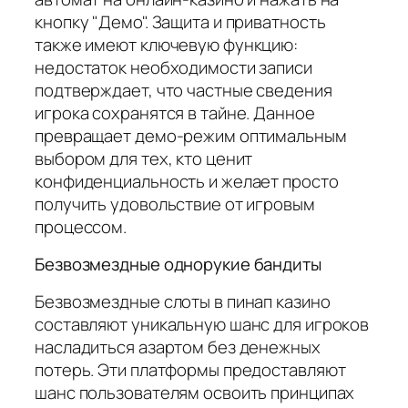
кнопку "Демо". Защита и приватность
также имеют ключевую функцию:
недостаток необходимости записи
подтверждает, что частные сведения
игрока сохранятся в тайне. Данное
превращает демо-режим оптимальным
выбором для тех, кто ценит
конфиденциальность и желает просто
получить удовольствие от игровым
процессом.
Безвозмездные однорукие бандиты
Безвозмездные слоты в пинап казино
составляют уникальную шанс для игроков
насладиться азартом без денежных
потерь. Эти платформы предоставляют
шанс пользователям освоить принципах