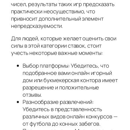
чисел, результаты таких игр предсказать
практически неосуществимо, что
привносит дополнительный элемент
непредсказуемости.
Для людей, которые желает оценить свои
силы в этой категории ставок, стоит
учесть некоторые важные моменты:
Выбор платформы: Убедитесь, что
подобранное вами онлайн игорный
дом или букмекерская контора имеет
разрешение и положительные
отзывы.
Разнообразие развлечений:
Убедитесь в представленность
различных видов онлайн конкурсов —
от футбола до конных забегов.