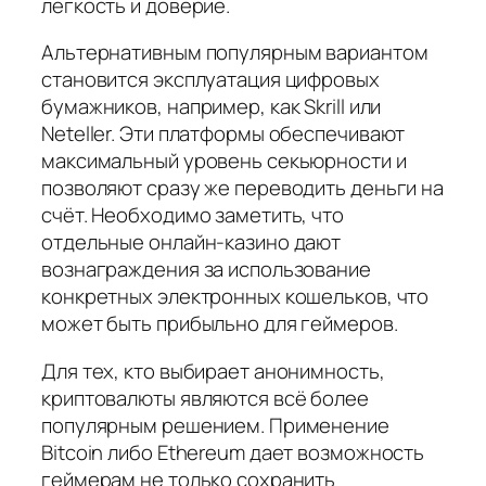
легкость и доверие.
Альтернативным популярным вариантом
становится эксплуатация цифровых
бумажников, например, как Skrill или
Neteller. Эти платформы обеспечивают
максимальный уровень секьюрности и
позволяют сразу же переводить деньги на
счёт. Необходимо заметить, что
отдельные онлайн-казино дают
вознаграждения за использование
конкретных электронных кошельков, что
может быть прибыльно для геймеров.
Для тех, кто выбирает анонимность,
криптовалюты являются всё более
популярным решением. Применение
Bitcoin либо Ethereum дает возможность
геймерам не только сохранить