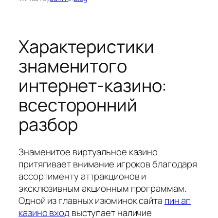
Характеристики
знаменитого
интернет-казино:
всесторонний
разбор
Знаменитое виртуальное казино
притягивает внимание игроков благодаря
ассортименту аттракционов и
эксклюзивным акционным программам.
Одной из главных изюминок сайта
пин ап
казино вход
выступает наличие