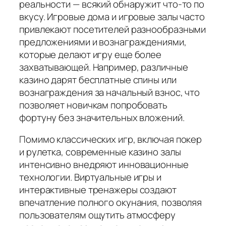
реальности — всякий обнаружит что-то по
вкусу. Игровые дома и игровые залы часто
привлекают посетителей разнообразными
предложениями и вознаграждениями,
которые делают игру еще более
захватывающей. Например, различные
казино дарят бесплатные спины или
вознаграждения за начальный взнос, что
позволяет новичкам попробовать
фортуну без значительных вложений.
Помимо классических игр, включая покер
и рулетка, современные казино залы
интенсивно внедряют инновационные
технологии. Виртуальные игры и
интерактивные тренажеры создают
впечатление полного окунания, позволяя
пользователям ощутить атмосферу