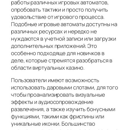
работы различных игровых автоматов,
опробовать тактики и просто получить
удовольствие от игрового процесса.
Подобные игровые автоматы доступны на
различных ресурсах и нередко не
нуждаются в учетной записи или загрузки
дополнительных приложений. Это
особенно подходяще для новичков в
деле, которые стремятся разобраться в
области виртуальных казино.
Пользователи имеют возможность
использовать даровыми слотами, для того
чтобы проанализировать визуальные
эффекты и аудиосопровождение
развлечения, а также изучить бонусными
функциями, такими как фриспины или
уникальные иконки. Большинство