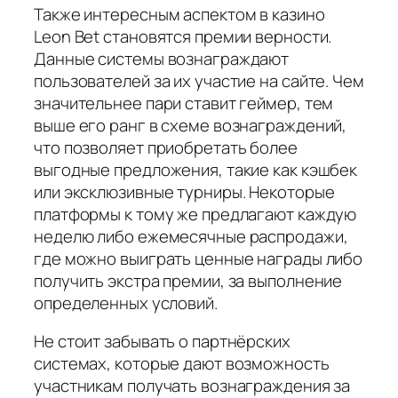
Также интересным аспектом в казино
Leon Bet становятся премии верности.
Данные системы вознаграждают
пользователей за их участие на сайте. Чем
значительнее пари ставит геймер, тем
выше его ранг в схеме вознаграждений,
что позволяет приобретать более
выгодные предложения, такие как кэшбек
или эксклюзивные турниры. Некоторые
платформы к тому же предлагают каждую
неделю либо ежемесячные распродажи,
где можно выиграть ценные награды либо
получить экстра премии, за выполнение
определенных условий.
Не стоит забывать о партнёрских
системах, которые дают возможность
участникам получать вознаграждения за