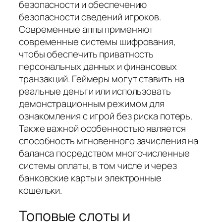
безопасности и обеспечению
безопасности сведений игроков.
Современные аппы применяют
современные системы шифрования,
чтобы обеспечить приватность
персональных данных и финансовых
транзакций. Геймеры могут ставить на
реальные деньги или использовать
демонстрационным режимом для
ознакомления с игрой без риска потерь.
Также важной особенностью является
способность мгновенного зачисления на
баланса посредством многочисленные
системы оплаты, в том числе и через
банковские карты и электронные
кошельки.
Топовые слоты и