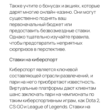
Также учтите о бонусах и акциях, которые
дарят многие онлайн-казино. Они могут
существенно поднять ваш
первоначальный бюджет или
предоставить безвозмездные ставки.
Однако тщательно изучайте правила,
чтобы предотвратить неприятных
сюрпризов в перспективе.
Ставки на киберспорт
Киберспорт является ключевой
составляющей отрасли развлечений, и
пари на него приобретают известность.
Виртуальные платформы дают клиентам
шанс заключать пари на чемпионаты по
таким киберспортивным играм, как Dota 2,
CS:GO и League of Legends. Ставки на