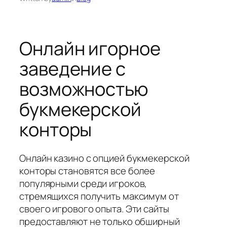
Онлайн игорное
заведение с
возможностью
букмекерской
конторы
Онлайн казино с опцией букмекерской
конторы становятся все более
популярными среди игроков,
стремящихся получить максимум от
своего игрового опыта. Эти сайты
предоставляют не только обширный