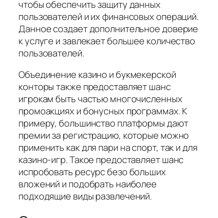
чтобы обеспечить защиту данных
пользователей и их финансовых операций.
Данное создает дополнительное доверие
к услуге и завлекает большее количество
пользователей.
Объединение казино и букмекерской
конторы также предоставляет шанс
игрокам быть частью многочисленных
промоакциях и бонусных программах. К
примеру, большинство платформы дают
премии за регистрацию, которые можно
применить как для пари на спорт, так и для
казино-игр. Такое предоставляет шанс
испробовать ресурс безо больших
вложений и подобрать наиболее
подходящие виды развлечений.