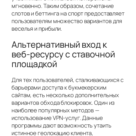
мгновенно. Таким образом, сочетание
слотов и беттинга на спорт предоставляет
пользователям множество вариантов для
веселья и прибыли.
Альтернативный вход к
веб-ресурсу с ставочной
площадкой
Для тех пользователей, сталкивающихся с
барьерами доступа к букмекерским
сайтам, есть несколько дополнительных
вариантов обхода блокировок. Один из
наиболее популярных методов —
использование VPN-услуг. Данные
программы дают возможность утаить
истинное геолокацию клиента,