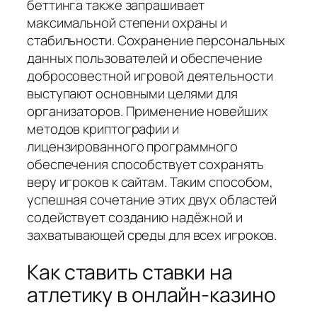
беттинга также запрашивает
максимальной степени охраны и
стабильности. Сохранение персональных
данных пользователей и обеспечение
добросовестной игровой деятельности
выступают основными целями для
организаторов. Применение новейших
методов криптографии и
лицензированного программного
обеспечения способствует сохранять
веру игроков к сайтам. Таким способом,
успешная сочетание этих двух областей
содействует созданию надёжной и
захватывающей среды для всех игроков.
Как ставить ставки на
атлетику в онлайн-казино