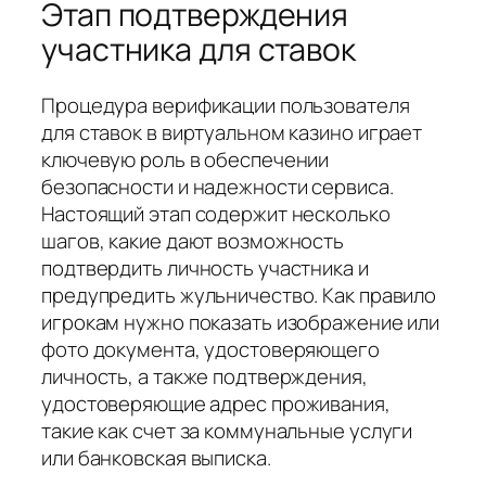
Этап подтверждения
участника для ставок
Процедура верификации пользователя
для ставок в виртуальном казино играет
ключевую роль в обеспечении
безопасности и надежности сервиса.
Настоящий этап содержит несколько
шагов, какие дают возможность
подтвердить личность участника и
предупредить жульничество. Как правило
игрокам нужно показать изображение или
фото документа, удостоверяющего
личность, а также подтверждения,
удостоверяющие адрес проживания,
такие как счет за коммунальные услуги
или банковская выписка.