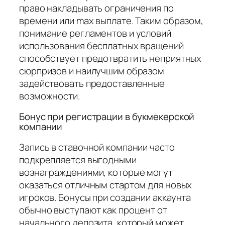
право накладывать ограничения по
времени или max выплате. Таким образом,
понимание регламентов и условий
использования бесплатных вращений
способствует предотвратить неприятных
сюрпризов и наилучшим образом
задействовать предоставленные
возможности.
Бонус при регистрации в букмекерской
компании
Запись в ставочной компании часто
подкрепляется выгодными
вознаграждениями, которые могут
оказаться отличным стартом для новых
игроков. Бонусы при создании аккаунта
обычно выступают как процент от
начального депозита, который может