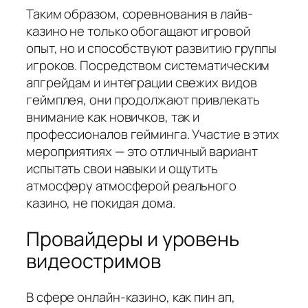
Таким образом, соревнования в лайв-
казино не только обогащают игровой
опыт, но и способствуют развитию группы
игроков. Посредством систематическим
апгрейдам и интеграции свежих видов
геймплея, они продолжают привлекать
внимание как новичков, так и
профессионалов гейминга. Участие в этих
мероприятиях — это отличный вариант
испытать свои навыки и ощутить
атмосферу атмосферой реального
казино, не покидая дома.
Провайдеры и уровень
видеостримов
В сфере онлайн-казино, как пин ап,