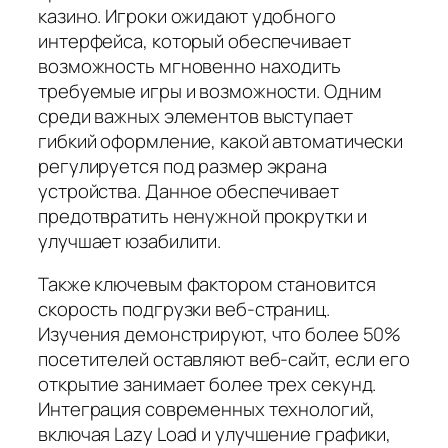
казино. Игроки ожидают удобного
интерфейса, который обеспечивает
возможность мгновенно находить
требуемые игры и возможности. Одним
среди важных элементов выступает
гибкий оформление, какой автоматически
регулируется под размер экрана
устройства. Данное обеспечивает
предотвратить ненужной прокрутки и
улучшает юзабилити.
Также ключевым фактором становится
скорость подгрузки веб-страниц.
Изучения демонстрируют, что более 50%
посетителей оставляют веб-сайт, если его
открытие занимает более трех секунд.
Интеграция современных технологий,
включая Lazy Load и улучшение графики,