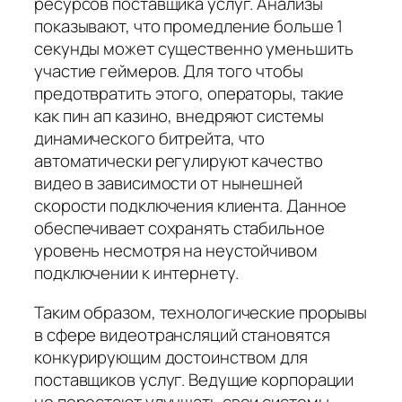
ресурсов поставщика услуг. Анализы
показывают, что промедление больше 1
секунды может существенно уменьшить
участие геймеров. Для того чтобы
предотвратить этого, операторы, такие
как пин ап казино, внедряют системы
динамического битрейта, что
автоматически регулируют качество
видео в зависимости от нынешней
скорости подключения клиента. Данное
обеспечивает сохранять стабильное
уровень несмотря на неустойчивом
подключении к интернету.
Таким образом, технологические прорывы
в сфере видеотрансляций становятся
конкурирующим достоинством для
поставщиков услуг. Ведущие корпорации
не перестают улучшать свои системы,