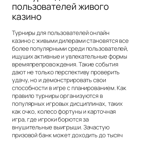
пользователей живого
казино
Турниры для пользователей онлайн
казино с живыми дилерами становятся все
более популярными среди пользователей,
ищущих активные и увлекательные формы
времяпрепровождения. Такие события
дают не только перспективу проверить
удачу, но и демонстрировать свои
способности в игре с планированием. Как
правило турниры организуются в
популярных игровых дисциплинах, таких
как очко, колесо фортуны и карточная
игра, где игроки борются за
внушительные выигрыши. Зачастую
призовой банк может доходить до тысяч