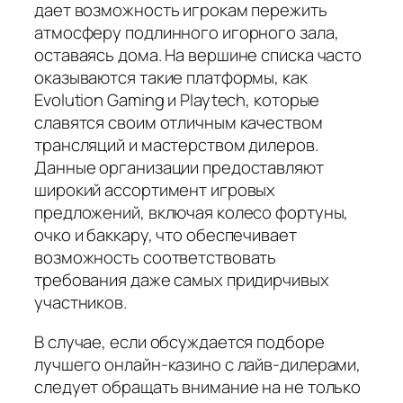
дает возможность игрокам пережить
атмосферу подлинного игорного зала,
оставаясь дома. На вершине списка часто
оказываются такие платформы, как
Evolution Gaming и Playtech, которые
славятся своим отличным качеством
трансляций и мастерством дилеров.
Данные организации предоставляют
широкий ассортимент игровых
предложений, включая колесо фортуны,
очко и баккару, что обеспечивает
возможность соответствовать
требования даже самых придирчивых
участников.
В случае, если обсуждается подборе
лучшего онлайн-казино с лайв-дилерами,
следует обращать внимание на не только