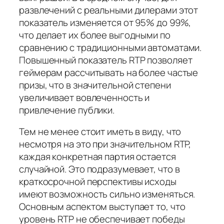
развлечений с реальными дилерами этот
показатель изменяется от 95% до 99%,
что делает их более выгодными по
сравнению с традиционными автоматами.
Повышенный показатель RTP позволяет
геймерам рассчитывать на более частые
призы, что в значительной степени
увеличивает вовлеченность и
привлечение публики.
Тем не менее стоит иметь в виду, что
несмотря на это при значительном RTP,
каждая конкретная партия остается
случайной. Это подразумевает, что в
краткосрочной перспективы исходы
имеют возможность сильно изменяться.
Основным аспектом выступает то, что
уровень RTP не обеспечивает победы