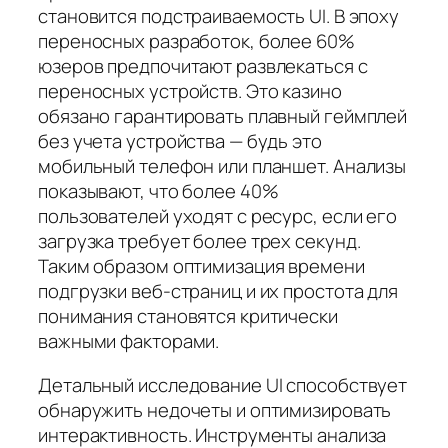
становится подстраиваемость UI. В эпоху
переносных разработок, более 60%
юзеров предпочитают развлекаться с
переносных устройств. Это казино
обязано гарантировать плавный геймплей
без учета устройства — будь это
мобильный телефон или планшет. Анализы
показывают, что более 40%
пользователей уходят с ресурс, если его
загрузка требует более трех секунд.
Таким образом оптимизация времени
подгрузки веб-страниц и их простота для
понимания становятся критически
важными факторами.
Детальный исследование UI способствует
обнаружить недочеты и оптимизировать
интерактивность. Инструменты анализа