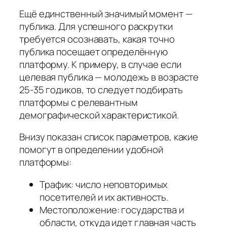
Ещё единственный значимый момент —
публика. Для успешного раскрутки
требуется осознавать, какая точно
публика посещает определённую
платформу. К примеру, в случае если
целевая публика — молодежь в возрасте
25-35 годиков, то следует подбирать
платформы с релевантным
демографической характеристикой.
Внизу показан список параметров, какие
помогут в определении удобной
платформы:
Трафик: число неповторимых
посетителей и их активность.
Местоположение: государства и
области, откуда идет главная часть