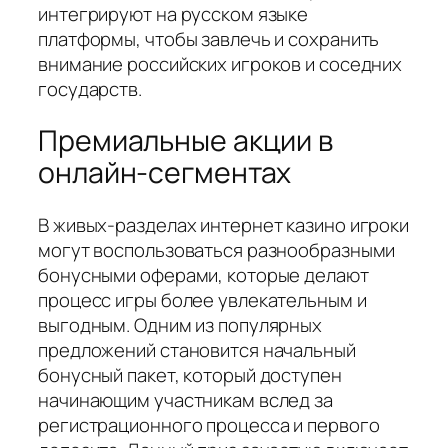
интегрируют на русском языке
платформы, чтобы завлечь и сохранить
внимание российских игроков и соседних
государств.
Премиальные акции в
онлайн-сегментах
В живых-разделах интернет казино игроки
могут воспользоваться разнообразными
бонусными оферами, которые делают
процесс игры более увлекательным и
выгодным. Одним из популярных
предложений становится начальный
бонусный пакет, который доступен
начинающим участникам вслед за
регистрационного процесса и первого