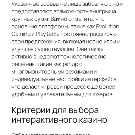
Указанные забавы не лишь забавляют, но и
предоставляют возможность выигрыша
крупных сумм. Важно отметить, что
основные платформы, такие как Evolution
Gaming и Playtech, постоянно расширяют
свои предложения, включая новые игры и
улучшая существующие. Они также
активно внедряют технологические
решения, такие как pin up с
многомониторными режимами и
индивидуальные настройки интерфейса,
что делает игровой процесс еще более
удобным и увлекательным для юзеров.
Критерии для выбора
интерактивного казино