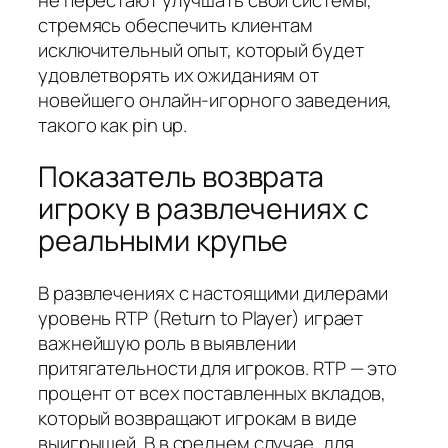
стремясь обеспечить клиентам
исключительный опыт, который будет
удовлетворять их ожиданиям от
новейшего онлайн-игорного заведения,
такого как pin up.
Показатель возврата
игроку в развлечениях с
реальными крупье
В развлечениях с настоящими дилерами
уровень RTP (Return to Player) играет
важнейшую роль в выявлении
притягательности для игроков. RTP — это
процент от всех поставленных вкладов,
который возвращают игрокам в виде
выигрышей. В в среднем случае, для