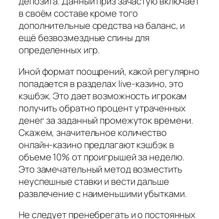
депозита. Данный приз зачастую включает
в своём составе кроме того
дополнительные средства на баланс, и
ещё безвозмездные спины для
определенных игр.
Иной формат поощрений, какой регулярно
попадается в разделах live-казино, это
кэшбэк. Это дает возможность игрокам
получить обратно процент утраченных
денег за заданный промежуток времени.
Скажем, значительное количество
онлайн-казино предлагают кэшбэк в
объеме 10% от проигрышей за неделю.
Это замечательный метод возместить
неуспешные ставки и вести дальше
развлечение с наименьшими убытками.
Не следует пренебрегать и о постоянных