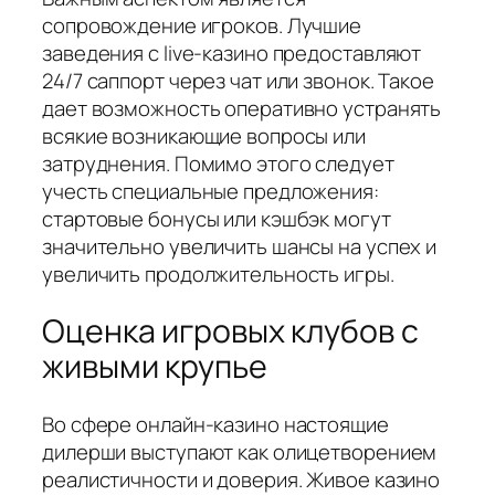
сопровождение игроков. Лучшие
заведения с live-казино предоставляют
24/7 саппорт через чат или звонок. Такое
дает возможность оперативно устранять
всякие возникающие вопросы или
затруднения. Помимо этого следует
учесть специальные предложения:
стартовые бонусы или кэшбэк могут
значительно увеличить шансы на успех и
увеличить продолжительность игры.
Оценка игровых клубов с
живыми крупье
Во сфере онлайн-казино настоящие
дилерши выступают как олицетворением
реалистичности и доверия. Живое казино