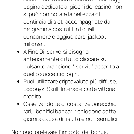
pagina dedicata ai giochi del casinò non
si può non notare la bellezza di
centinaia di slot, accompagnate da
programma costruiti in i quali
concorrere e aggiudicarsi jackpot
milionari.
A Fine Di iscriversi bisogna
anteriormente di tutto cliccare sul
pulsante arancione “Iscriviti” accanto a
quello successo login.
Puoi utilizzare criptovalute più diffuse,
Ecopayz, Skrill, Interac e carte vittoria
credito.
Osservando La circostanze parecchio
rari, i bonifici bancari richiedono sette
giorni a causa di risultare non semplici.
Non puoi prelevare l’importo del bonus,