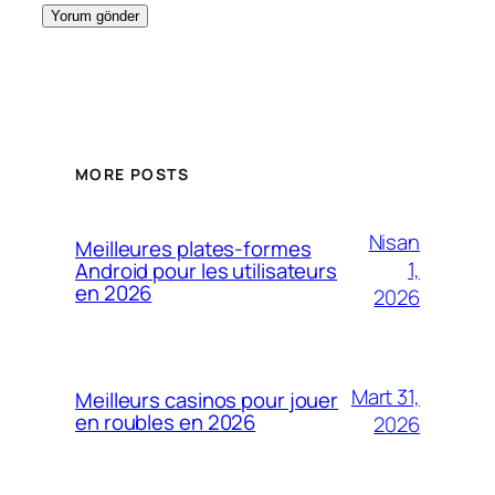
MORE POSTS
Nisan
Meilleures plates-formes
1,
Android pour les utilisateurs
en 2026
2026
Mart 31,
Meilleurs casinos pour jouer
en roubles en 2026
2026