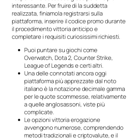
interessante. Per fruire di la suddetta
realizzata, finiamola registrarsi sulla
piattaforma, inserire il codice promo durante
il procedimento vittoria anticipo e
completare i requisiti curiosissimi richiesti.
Puoi puntare su giochi come
Overwatch, Dota 2, Counter Strike,
League of Legends e certi altri.
Una delle connotati ancora oggi
piattaforma più apprezzate dal noto
italiano è la notazione decimale gamma
per le quote scommesse, relativamente
a quelle anglosassoni, viste più
complicate.
Le opzioni vittoria erogazione
avvengono numerose, comprendendo
metodi tradizionali e criptovalute, e il