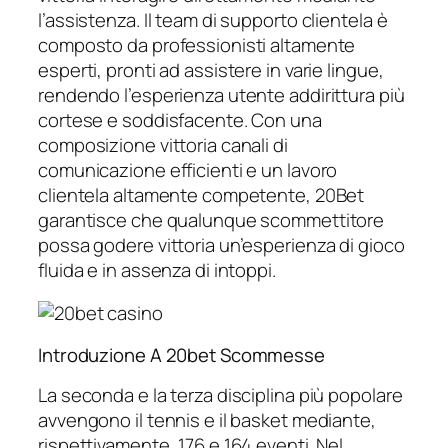
l’assistenza. Il team di supporto clientela è
composto da professionisti altamente
esperti, pronti ad assistere in varie lingue,
rendendo l’esperienza utente addirittura più
cortese e soddisfacente. Con una
composizione vittoria canali di
comunicazione efficienti e un lavoro
clientela altamente competente, 20Bet
garantisce che qualunque scommettitore
possa godere vittoria un’esperienza di gioco
fluida e in assenza di intoppi.
Introduzione A 20bet Scommesse
La seconda e la terza disciplina più popolare
avvengono il tennis e il basket mediante,
rispettivamente, 176 e 164 eventi. Nel