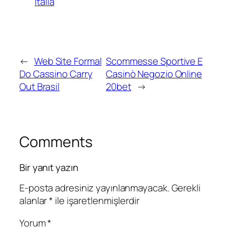
italia
←
Web Site Formal
Scommesse Sportive E
Do Cassino Carry
Casinò Negozio Online
Out Brasil
20bet
→
Comments
Bir yanıt yazın
E-posta adresiniz yayınlanmayacak.
Gerekli
alanlar
*
ile işaretlenmişlerdir
Yorum
*