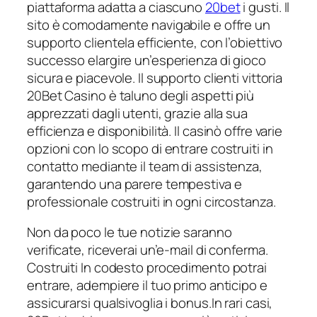
piattaforma adatta a ciascuno
20bet
i gusti. Il
sito è comodamente navigabile e offre un
supporto clientela efficiente, con l’obiettivo
successo elargire un’esperienza di gioco
sicura e piacevole. Il supporto clienti vittoria
20Bet Casino è taluno degli aspetti più
apprezzati dagli utenti, grazie alla sua
efficienza e disponibilità. Il casinò offre varie
opzioni con lo scopo di entrare costruiti in
contatto mediante il team di assistenza,
garantendo una parere tempestiva e
professionale costruiti in ogni circostanza.
Non da poco le tue notizie saranno
verificate, riceverai un’e-mail di conferma.
Costruiti In codesto procedimento potrai
entrare, adempiere il tuo primo anticipo e
assicurarsi qualsivoglia i bonus.In rari casi,