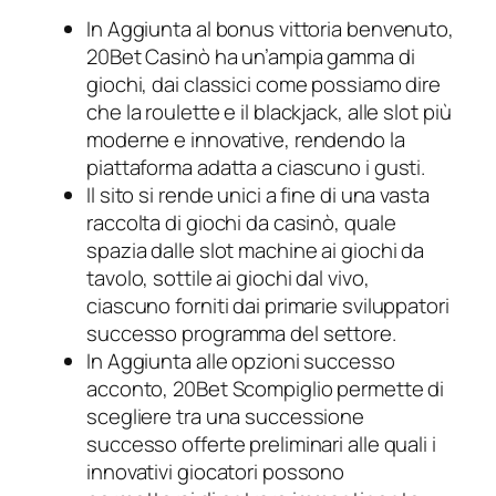
In Aggiunta al bonus vittoria benvenuto,
20Bet Casinò ha un’ampia gamma di
giochi, dai classici come possiamo dire
che la roulette e il blackjack, alle slot più
moderne e innovative, rendendo la
piattaforma adatta a ciascuno i gusti.
Il sito si rende unici a fine di una vasta
raccolta di giochi da casinò, quale
spazia dalle slot machine ai giochi da
tavolo, sottile ai giochi dal vivo,
ciascuno forniti dai primarie sviluppatori
successo programma del settore.
In Aggiunta alle opzioni successo
acconto, 20Bet Scompiglio permette di
scegliere tra una successione
successo offerte preliminari alle quali i
innovativi giocatori possono