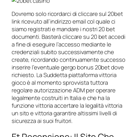
Dovremo solo ricordarci di cliccare sul 20bet
link ricevuto all’indirizzo email col quale ci
siamo registrati e mandare i nostri 20 bet
documenti. Basterà cliccare su 20 bet accedi
a fine di eseguire l’accesso mediante le
credenziali subito successivamente che
create, ricordando continuamente successo
inserire l’eventuale gergo bonus 20bet dove
richiesto. La Suddetta piattaforma vittoria
gioco è al momento sprovvista tuttora
regolare autorizzazione ADM per operare
legalmente costruiti in Italia e che ha la
funzione vittoria accertare la legalità vittoria
un sito e vittoria garantire altissimi livelli di
sicurezza ai suoi fruitori.
Et Recensione: Il Sito Che