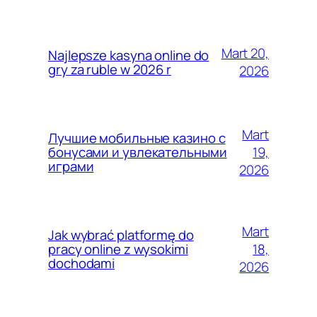
Mart 20,
Najlepsze kasyna online do
gry za ruble w 2026 r
2026
Mart
Лучшие мобильные казино с
19,
бонусами и увлекательными
играми
2026
Mart
Jak wybrać platformę do
18,
pracy online z wysokimi
dochodami
2026