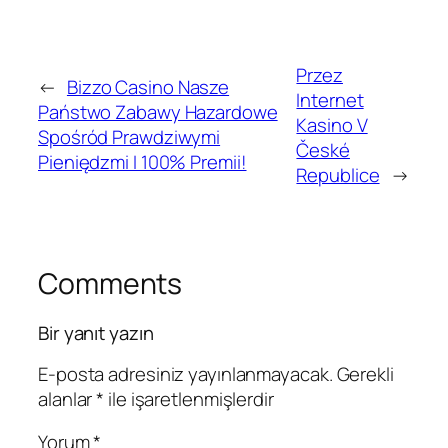
Przez
←
Bizzo Casino Nasze
Internet
Państwo Zabawy Hazardowe
Kasino V
Spośród Prawdziwymi
České
Pieniędzmi I 100% Premii!
Republice
→
Comments
Bir yanıt yazın
E-posta adresiniz yayınlanmayacak.
Gerekli
alanlar
*
ile işaretlenmişlerdir
Yorum
*