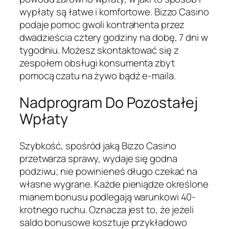
wypłaty są łatwe i komfortowe. Bizzo Casino
podaje pomoc gwoli kontrahenta przez
dwadzieścia cztery godziny na dobę, 7 dni w
tygodniu. Możesz skontaktować się z
zespołem obsługi konsumenta zbyt
pomocą czatu na żywo bądź e-maila.
Nadprogram Do Pozostałej
Wpłaty
Szybkość, spośród jaką Bizzo Casino
przetwarza sprawy, wydaje się godna
podziwu; nie powinieneś długo czekać na
własne wygrane. Każde pieniądze określone
mianem bonusu podlegają warunkowi 40-
krotnego ruchu. Oznacza jest to, że jeżeli
saldo bonusowe kosztuje przykładowo