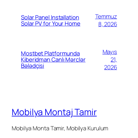
Temmuz
Solar Panel Installation
Solar PV for Your Home
8, 2026
Mayıs
Mostbet Platformunda
21,
Kiberidman Canlı Mərclər
Bələdçisi
2026
Mobilya Montaj Tamir
Mobilya Monta Tamir, Mobilya Kurulum