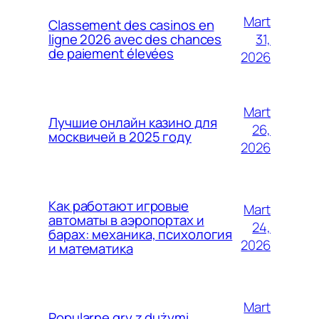
Mart
Classement des casinos en
31,
ligne 2026 avec des chances
de paiement élevées
2026
Mart
Лучшие онлайн казино для
26,
москвичей в 2025 году
2026
Как работают игровые
Mart
автоматы в аэропортах и
24,
барах: механика, психология
2026
и математика
Mart
Popularne gry z dużymi