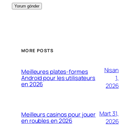
MORE POSTS
Nisan
Meilleures plates-formes
1,
Android pour les utilisateurs
en 2026
2026
Mart 31,
Meilleurs casinos pour jouer
en roubles en 2026
2026