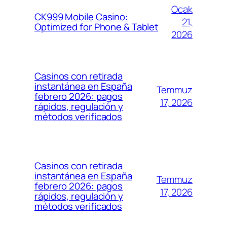
Ocak
CK999 Mobile Casino:
21,
Optimized for Phone & Tablet
2026
Casinos con retirada
instantánea en España
Temmuz
febrero 2026: pagos
17, 2026
rápidos, regulación y
métodos verificados
Casinos con retirada
instantánea en España
Temmuz
febrero 2026: pagos
17, 2026
rápidos, regulación y
métodos verificados