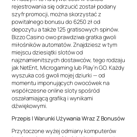
rejestrowania się odrzucić został podany
szyfr promocji, można skorzystać z
powitalnego bonusu do 6250 zł od
depozytu a także 125 gratisowych spinów.
Bizzo Casino owo prawdziwa gratka gwoli
miłośników automatów. Znajdziesz w tym
miejscu dziesiątki slotów od
najznamienitszych dostawców, tego rodzaju
jak NetEnt, Microgaming lub Play’n GO. Każdy
wyszuka coś gwoli mojej dziurki — od
momentu imponujących owocówek na
współczesne online sloty spośród
oszałamiającą grafiką i wynikami
dźwiękowymi.
Przepis I Warunki Używania Wraz Z Bonusów
Przytoczone wyżej odmiany komputerów