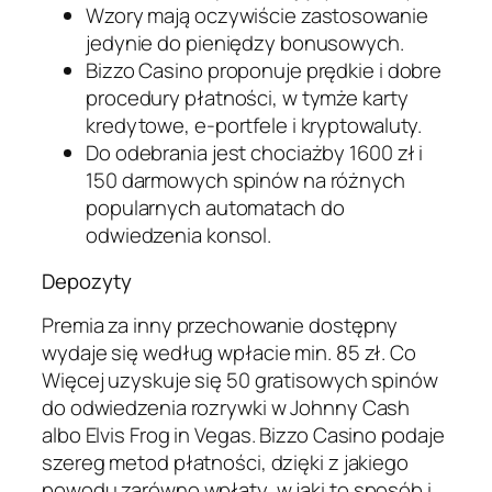
Wzory mają oczywiście zastosowanie
jedynie do pieniędzy bonusowych.
Bizzo Casino proponuje prędkie i dobre
procedury płatności, w tymże karty
kredytowe, e-portfele i kryptowaluty.
Do odebrania jest chociażby 1600 zł i
150 darmowych spinów na różnych
popularnych automatach do
odwiedzenia konsol.
Depozyty
Premia za inny przechowanie dostępny
wydaje się według wpłacie min. 85 zł. Co
Więcej uzyskuje się 50 gratisowych spinów
do odwiedzenia rozrywki w Johnny Cash
albo Elvis Frog in Vegas. Bizzo Casino podaje
szereg metod płatności, dzięki z jakiego
powodu zarówno wpłaty, w jaki to sposób i