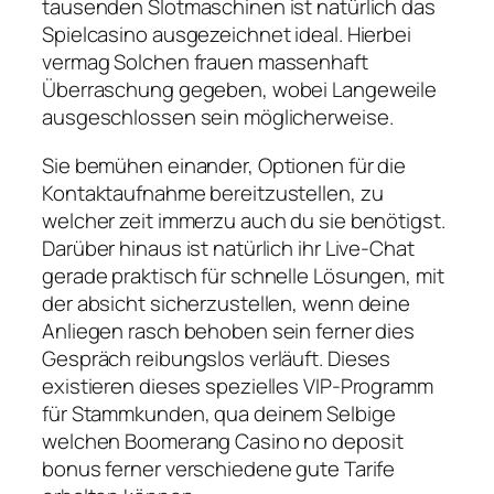
tausenden Slotmaschinen ist natürlich das
Spielcasino ausgezeichnet ideal. Hierbei
vermag Solchen frauen massenhaft
Überraschung gegeben, wobei Langeweile
ausgeschlossen sein möglicherweise.
Sie bemühen einander, Optionen für die
Kontaktaufnahme bereitzustellen, zu
welcher zeit immerzu auch du sie benötigst.
Darüber hinaus ist natürlich ihr Live-Chat
gerade praktisch für schnelle Lösungen, mit
der absicht sicherzustellen, wenn deine
Anliegen rasch behoben sein ferner dies
Gespräch reibungslos verläuft. Dieses
existieren dieses spezielles VIP-Programm
für Stammkunden, qua deinem Selbige
welchen Boomerang Casino no deposit
bonus ferner verschiedene gute Tarife