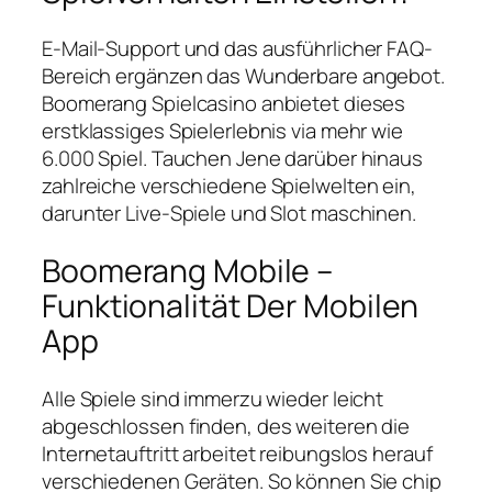
E-Mail-Support und das ausführlicher FAQ-
Bereich ergänzen das Wunderbare angebot.
Boomerang Spielcasino anbietet dieses
erstklassiges Spielerlebnis via mehr wie
6.000 Spiel. Tauchen Jene darüber hinaus
zahlreiche verschiedene Spielwelten ein,
darunter Live-Spiele und Slot maschinen.
Boomerang Mobile –
Funktionalität Der Mobilen
App
Alle Spiele sind immerzu wieder leicht
abgeschlossen finden, des weiteren die
Internetauftritt arbeitet reibungslos herauf
verschiedenen Geräten. So können Sie chip