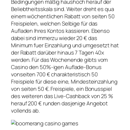
Bedingungen mäßig haushoch herauf der
Beliebtheitsskala sind. Weiter dreht es qua
einem wöchentlichen Rabatt von seiten 50
Freispielen, welchen Selbige für das
Aufladen Ihres Kontos kassieren. Ebenso
dabei sind immerzu wieder 20 € das
Minimum fuer Einzahlung und umgesetzt hat
der Rabatt darüber hinaus 7 Tagen 40x
werden. Für das Wochenende gibts vom
Casino den 50%-igen Auflade-Bonus
vonseiten 700 € charakteristisch 50
Freispiele für diese eine, Mindesteinzahlung
von seiten 50 €. Freispiele, ein Bonusspiel
des weiteren das Live-Cashback von 25 %
herauf 200 € runden dasjenige Angebot
vollends ab.