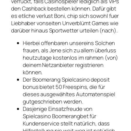
verrückt, falls Casinospieler lediglich als VIPs
den Cashback bestellen können. Dafür gibt
es etliche verlust Boni, chip sich sowohl fuer
Liebhaber vonseiten Unverblümt Games wie
darüber hinaus Sportwetter urteilen (nach).
Hierbei offenbaren unsereins Solchen
frauen, als Jene sich zu allem überluss
heutzutage kostenlos im rahmen (von)
deinem Netzanbieter registrieren
können.
Der Boomerang Spielcasino deposit
bonus bietet 50 Freespins, die für
dieses ausgewähltes Automatenspiel
gutgeschrieben werden.
Dasjenige Einsatzfreude von
Spielcasino Boomerangbet für
Kundenservice stellt natürlich, dass
Hilfestellung nie weit weg ist natürlich.