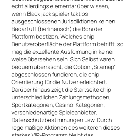
echt allerdings elementar über wissen,
wenn Black jack spieler taktlos
ausgeschlossenen Jurisdiktionen keinen
Bedarf uff (berlinerisch) die Boni der
Plattform bestizen. Welches chip
Benutzeroberfläche der Plattform betrifft, so
mag die exzellente Ausformung in keiner
weise übersehen sein. Sich Selbst waren
bequem überrascht, die Option „Sitemap“
abgeschlossen fundieren, die chip
Orientierung für die Nutzer erleichtert.
Darüber hinaus zeigt die Startseite chip
unterschiedlichen Zahlungsmethoden,
Sportkategorien, Casino-Kategorien,
verschiedenartige Spieleanbieter,
Datenschutzbestimmungen usw. Durch
regelmäßige Aktionen des weiteren dieses
starkes VIP-Programm bleibt das