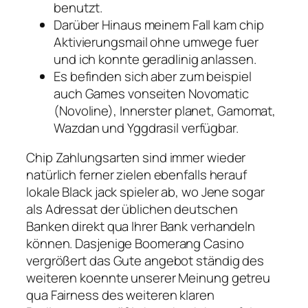
benutzt.
Darüber Hinaus meinem Fall kam chip
Aktivierungsmail ohne umwege fuer
und ich konnte geradlinig anlassen.
Es befinden sich aber zum beispiel
auch Games vonseiten Novomatic
(Novoline), Innerster planet, Gamomat,
Wazdan und Yggdrasil verfügbar.
Chip Zahlungsarten sind immer wieder
natürlich ferner zielen ebenfalls herauf
lokale Black jack spieler ab, wo Jene sogar
als Adressat der üblichen deutschen
Banken direkt qua Ihrer Bank verhandeln
können. Dasjenige Boomerang Casino
vergrößert das Gute angebot ständig des
weiteren koennte unserer Meinung getreu
qua Fairness des weiteren klaren