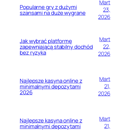
Mart
Popularne gry z dużymi
23,
szansami na duże wygrane
2026
Mart
Jak wybrać platformę
22,
zapewniającą stabilny dochód
bez ryzyka
2026
Mart
Najlepsze kasyna online z
21,
minimalnymi depozytami
2026
2026
Mart
Najlepsze kasyna online z
21,
minimalnymi depozytami