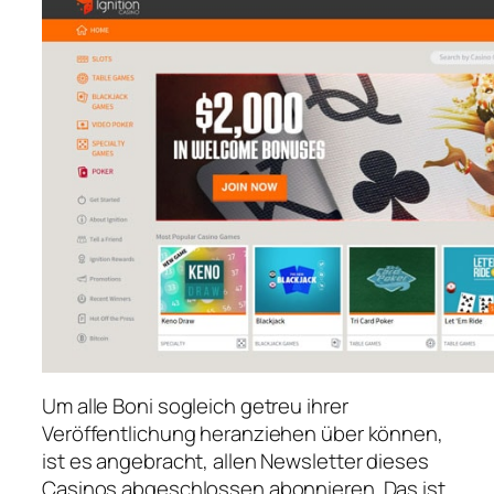
Um alle Boni sogleich getreu ihrer
Veröffentlichung heranziehen über können,
ist es angebracht, allen Newsletter dieses
Casinos abgeschlossen abonnieren. Das ist