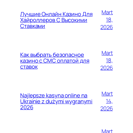
Mart
Лучшие Онлайн Казино Для
18,
Хайроллеров С Высокими
Ставками
2026
Mart
Как выбрать безопасное
18,
казино с СМС оплатой для
ставок
2026
Mart
Najlepsze kasyna online na
14,
Ukrainie z dużymi wygranymi
2026
2026
Mart