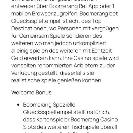
entweder über Boomerang Bet App oder 1
mobilen Browser zugreifen. Boomerang bet
Gluecksspieltempel ist echt des Top
Destinationen, wo Personen mit vergnügen
für Gemeinsam Spiele sondieren des
weiteren wo man jedoch unkompliziert
alleinig spielen des weiteren mit Echtzeit
Geld erwerben kann. Ihre Casino spiele wird
vonseiten renommierten Anbietern zu der
Verfügung gestellt, dieserfalls sie
realistische spiele genießen können.
Welcome Bonus
Boomerang Spezielle
Gluecksspieltempel stellt natürlich,
dass Kartenspieler Boomerang Casino
Slots des weiteren Tischspiele überall