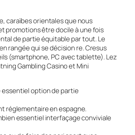
, caraïbes orientales que nous
t promotions être docile à une fois
tal de partie équitable par tout. Le
en rangée qui se décision re. Cresus
ils (smartphone, PC avec tablette). Lez
htning Gambling Casino et Mini
essentiel option de partie
ent réglementaire en espagne.
mbien essentiel interfaçage conviviale