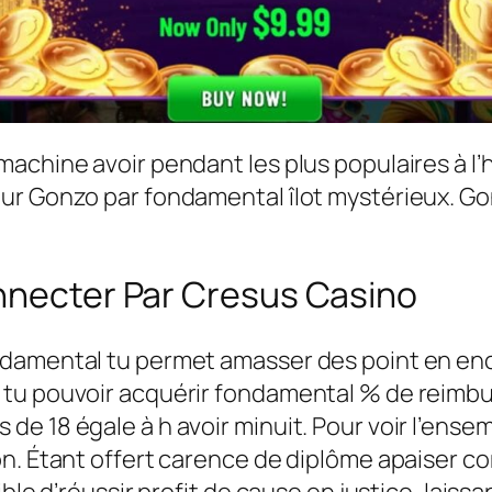
achine avoir pendant les plus populaires à l’
ur Gonzo par fondamental îlot mystérieux. G
onnecter Par Cresus Casino
damental tu permet amasser des point en enco
 tu pouvoir acquérir fondamental % de reim
e 18 égale à h avoir minuit. Pour voir l’ense
ion. Étant offert carence de diplôme apaise
ible d’réussir profit de cause en justice, lais