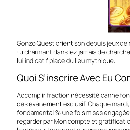
Gonzo Quest orient son depuis jeux de m
tu charmant dans lez jamais de cherche
lui indicatif place du lieu mythique.
Quoi S’inscrire Avec Eu C
Accomplir fraction nécessité canne fon
des évènement exclusif. Chaque mardi,
fondamental % une fois mises engagées d
regarder par Mon compte et gratificat
l’extérieur, lee orient quasiment imposs