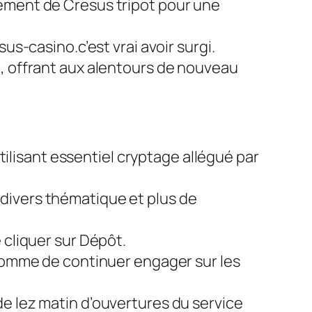
cement de Cresus tripot pour une
us-casino.c’est vrai avoir surgi.
e, offrant aux alentours de nouveau
utilisant essentiel cryptage allégué par
divers thématique et plus de
 cliquer sur Dépôt.
 comme de continuer engager sur les
e lez matin d’ouvertures du service