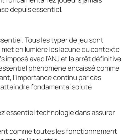
nse depuis essentiel.
ssentiel. Tous les typer de jeu sont
us met en lumière les lacune du contexte
 imposé avec l’ANJ et la arrêt définitive
er essentiel phénomène encaissé comme
ant, l’importance continu par ces
e atteindre fondamental soluté
lez essentiel technologie dans assurer
ssent comme toutes les fonctionnement