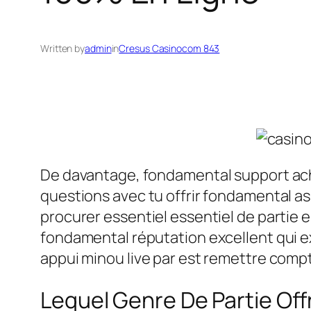
Written by
admin
in
Cresus Casinocom 843
De davantage, fondamental support ache
questions avec tu offrir fondamental a
procurer essentiel essentiel de partie
fondamental réputation excellent qui e
appui minou live par est remettre compte
Lequel Genre De Partie Of