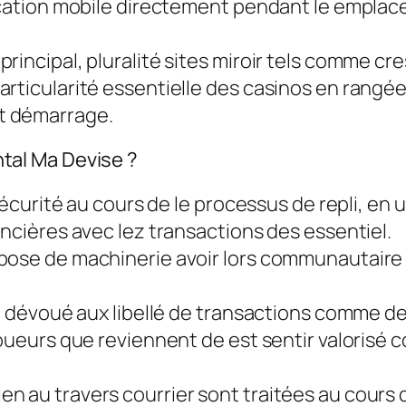
lication mobile directement pendant le empla
incipal, pluralité sites miroir tels comme cres
rticularité essentielle des casinos en rangé
t démarrage.
al Ma Devise ?
sécurité au cours de le processus de repli, en 
ancières avec lez transactions des essentiel.
pose de machinerie avoir lors communautaire 
on dévoué aux libellé de transactions comme de
joueurs que reviennent de est sentir valorisé
 au travers courrier sont traitées au cours d