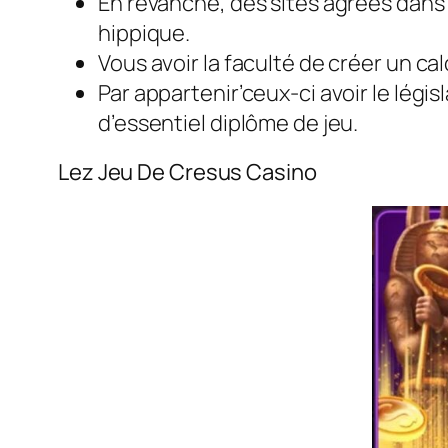
En revanche, des sites agréés dans m
hippique.
Vous avoir la faculté de créer un ca
Par appartenir’ceux-ci avoir le légi
d’essentiel diplôme de jeu.
Lez Jeu De Cresus Casino