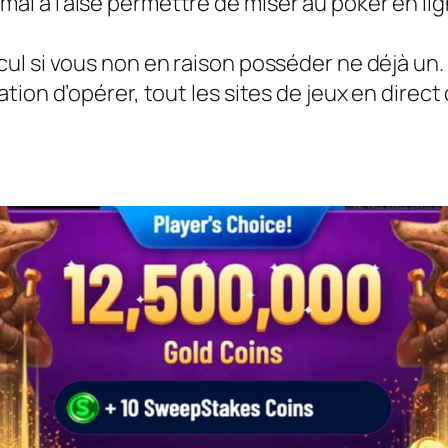
al à l’aise permettre de miser au poker en lig
lcul si vous non en raison posséder ne déjà un.
slation d’opérer, tout les sites de jeux en dir