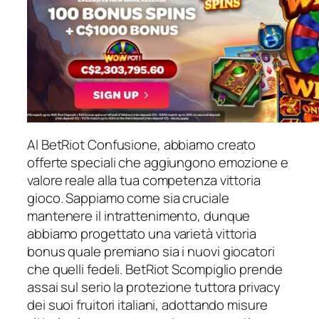
Al BetRiot Confusione, abbiamo creato
offerte speciali che aggiungono emozione e
valore reale alla tua competenza vittoria
gioco. Sappiamo come sia cruciale
mantenere il intrattenimento, dunque
abbiamo progettato una varietà vittoria
bonus quale premiano sia i nuovi giocatori
che quelli fedeli. BetRiot Scompiglio prende
assai sul serio la protezione tuttora privacy
dei suoi fruitori italiani, adottando misure