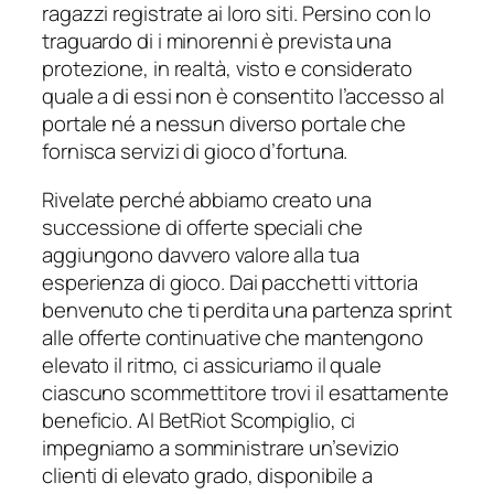
ragazzi registrate ai loro siti. Persino con lo
traguardo di i minorenni è prevista una
protezione, in realtà, visto e considerato
quale a di essi non è consentito l’accesso al
portale né a nessun diverso portale che
fornisca servizi di gioco d’fortuna.
Rivelate perché abbiamo creato una
successione di offerte speciali che
aggiungono davvero valore alla tua
esperienza di gioco. Dai pacchetti vittoria
benvenuto che ti perdita una partenza sprint
alle offerte continuative che mantengono
elevato il ritmo, ci assicuriamo il quale
ciascuno scommettitore trovi il esattamente
beneficio. Al BetRiot Scompiglio, ci
impegniamo a somministrare un’sevizio
clienti di elevato grado, disponibile a