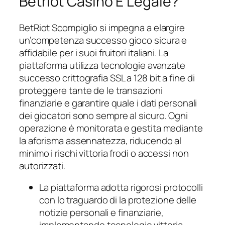
Betriot Casino È Legale?
BetRiot Scompiglio si impegna a elargire
un’competenza successo gioco sicura e
affidabile per i suoi fruitori italiani. La
piattaforma utilizza tecnologie avanzate
successo crittografia SSL a 128 bit a fine di
proteggere tante de le transazioni
finanziarie e garantire quale i dati personali
dei giocatori sono sempre al sicuro. Ogni
operazione è monitorata e gestita mediante
la aforisma assennatezza, riducendo al
minimo i rischi vittoria frodi o accessi non
autorizzati.
La piattaforma adotta rigorosi protocolli
con lo traguardo di la protezione delle
notizie personali e finanziarie,