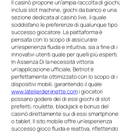
Il casinò propone un’ampia raccolta di giochi,
inclusi slot machine, giochi da banco e una
sezione dedicata al casinò live, il quale
soddisfano le preferenze di qualunque tipo
successo giocatore. La piattaforma è
pensata con lo scopo di assicurare
un’esperienza fluida e intuitiva, sia a fine di i
innovativi utenti quale per quelli più esperti.
In Assenza Di la necessità vittoria
un’applicazione ufficiale, Betriot è
perfettamente ottimizzato con lo scopo di i
dispositivi mobili, garantendo il quale
www.latelierdeninette.com
i giocatori
possano godere dei di essi giochi di slot
preferiti, roulette, blackjack e bonus del
casinò direttamente sui di essi smartphone
o tablet. Il sito mobile offre un’esperienza
successo gioco fluida e reattiva, riflettendo