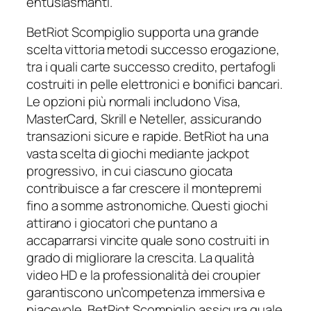
entusiasmanti.
BetRiot Scompiglio supporta una grande
scelta vittoria metodi successo erogazione,
tra i quali carte successo credito, pertafogli
costruiti in pelle elettronici e bonifici bancari.
Le opzioni più normali includono Visa,
MasterCard, Skrill e Neteller, assicurando
transazioni sicure e rapide. BetRiot ha una
vasta scelta di giochi mediante jackpot
progressivo, in cui ciascuno giocata
contribuisce a far crescere il montepremi
fino a somme astronomiche. Questi giochi
attirano i giocatori che puntano a
accaparrarsi vincite quale sono costruiti in
grado di migliorare la crescita. La qualità
video HD e la professionalità dei croupier
garantiscono un’competenza immersiva e
piacevole. BetRiot Scompiglio assicura quale