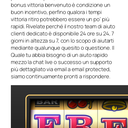
bonus vittoria benvenuto è condizione un
buon incentivo, perfino qualora i tempi
vittoria ritiro potrebbero essere un po’ più
rapidi. Rivelate perché il nostro team di aiuto
clienti dedicato è disponibile 24 ore su 24, 7
giorni in altezza su 7, con lo scopo di aiutarti
mediante qualunque quesito o questione. Il
Quale tu abbia bisogno di un aiuto rapido
mezzo la chat live o successo un supporto
più dettagliato via email a email protected,
siamo continuamente pronti a rispondere.