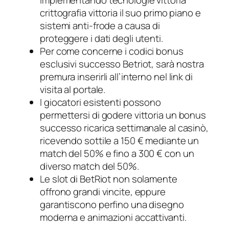
implementando tecnologie vittoria
crittografia vittoria il suo primo piano e
sistemi anti-frode a causa di
proteggere i dati degli utenti.
Per come concerne i codici bonus
esclusivi successo Betriot, sarà nostra
premura inserirli all’interno nel link di
visita al portale.
I giocatori esistenti possono
permettersi di godere vittoria un bonus
successo ricarica settimanale al casinò,
ricevendo sottile a 150 € mediante un
match del 50% e fino a 300 € con un
diverso match del 50%.
Le slot di BetRiot non solamente
offrono grandi vincite, eppure
garantiscono perfino una disegno
moderna e animazioni accattivanti.