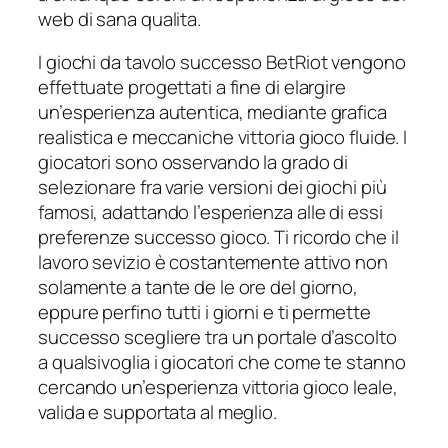
web di sana qualita.
I giochi da tavolo successo BetRiot vengono
effettuate progettati a fine di elargire
un’esperienza autentica, mediante grafica
realistica e meccaniche vittoria gioco fluide. I
giocatori sono osservando la grado di
selezionare fra varie versioni dei giochi più
famosi, adattando l’esperienza alle di essi
preferenze successo gioco. Ti ricordo che il
lavoro sevizio è costantemente attivo non
solamente a tante de le ore del giorno,
eppure perfino tutti i giorni e ti permette
successo scegliere tra un portale d’ascolto
a qualsivoglia i giocatori che come te stanno
cercando un’esperienza vittoria gioco leale,
valida e supportata al meglio.