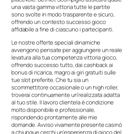
una vasta gamma vittoria tutte le partite
sono svolte in modo trasparente e sicuro,
offrendo un contesto successo gioco
affidabile a fine di ciascuno i partecipanti.
Le nostre offerte speciali dinamiche
avvengono pensate per aggiungere un reale
levatura alla tua competenza vittoria gioco,
offrendo successo tutto, dai cashback ai
bonus di ricarica, magro ai giri gratuiti sulle
tue slot preferite. Che tu sia un
scommettitore occasionale o un high roller,
troverai continuamente un’realizzata adatta
al tuo stile. Il lavoro clientela è condizione
molto disponibile e professionale,
rispondendo prontamente alle mie
domande. Avviso vivamente presente casinò
a chiunque cerchi un’esperienza di gioco del