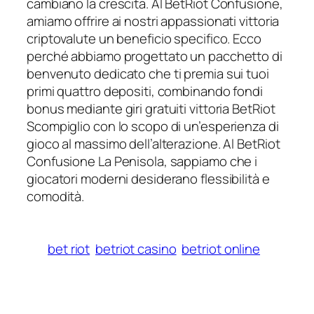
cambiano la crescita. Al BetRiot Confusione,
amiamo offrire ai nostri appassionati vittoria
criptovalute un beneficio specifico. Ecco
perché abbiamo progettato un pacchetto di
benvenuto dedicato che ti premia sui tuoi
primi quattro depositi, combinando fondi
bonus mediante giri gratuiti vittoria BetRiot
Scompiglio con lo scopo di un’esperienza di
gioco al massimo dell’alterazione. Al BetRiot
Confusione La Penisola, sappiamo che i
giocatori moderni desiderano flessibilità e
comodità.
bet riot
betriot casino
betriot online